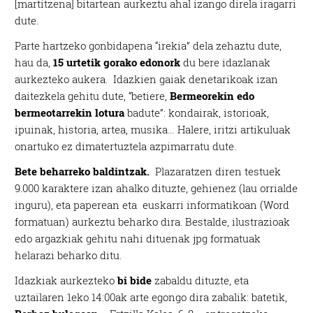
[martitzena] bitartean aurkeztu ahal izango direla iragarri
dute.
Parte hartzeko gonbidapena “irekia” dela zehaztu dute,
hau da,
15 urtetik gorako edonork
du bere idazlanak
aurkezteko aukera. Idazkien gaiak denetarikoak izan
daitezkela gehitu dute, “betiere,
Bermeorekin edo
bermeotarrekin lotura
badute”: kondairak, istorioak,
ipuinak, historia, artea, musika… Halere, iritzi artikuluak
onartuko ez dimatertuztela azpimarratu dute.
Bete beharreko baldintzak.
Plazaratzen diren testuek
9.000 karaktere izan ahalko dituzte, gehienez (lau orrialde
inguru), eta paperean eta euskarri informatikoan (Word
formatuan) aurkeztu beharko dira. Bestalde, ilustrazioak
edo argazkiak gehitu nahi dituenak jpg formatuak
helarazi beharko ditu.
Idazkiak aurkezteko
bi bide
zabaldu dituzte, eta
uztailaren 1eko 14:00ak arte egongo dira zabalik: batetik,