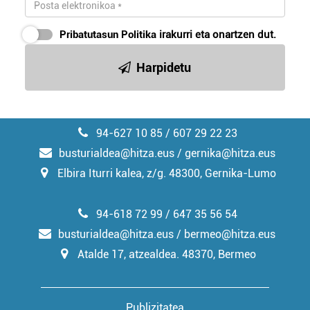
Pribatutasun Politika
irakurri eta onartzen dut.
Harpidetu
94-627 10 85 / 607 29 22 23
busturialdea@hitza.eus / gernika@hitza.eus
Elbira Iturri kalea, z/g. 48300, Gernika-Lumo
94-618 72 99 / 647 35 56 54
busturialdea@hitza.eus / bermeo@hitza.eus
Atalde 17, atzealdea. 48370, Bermeo
Publizitatea