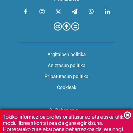
Argitalpen politika
Aniztasun politika
Pribatutasun politika
Cookieak
Babesleak:
Tokiko informazioa profesionaltasunez eta euskaratik,
modu librean kontatzea da gure eginkizuna.
Horretarako zure ekarpena beharrezkoa da, eta ongi