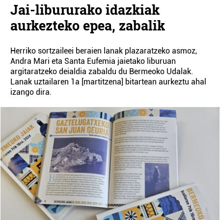
Jai-libururako idazkiak
aurkezteko epea, zabalik
Herriko sortzaileei beraien lanak plazaratzeko asmoz,
Andra Mari eta Santa Eufemia jaietako liburuan
argitaratzeko deialdia zabaldu du Bermeoko Udalak.
Lanak uztailaren 1a [martitzena] bitartean aurkeztu ahal
izango dira.