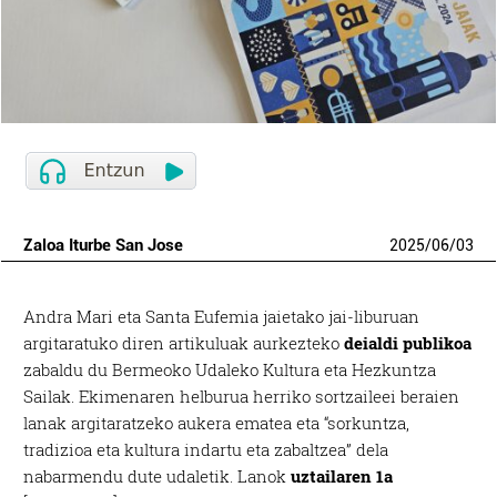
Zaloa Iturbe San Jose
2025
/
06
/
03
Andra Mari eta Santa Eufemia jaietako jai-liburuan
argitaratuko diren artikuluak aurkezteko
deialdi publikoa
zabaldu du Bermeoko Udaleko Kultura eta Hezkuntza
Sailak. Ekimenaren helburua herriko sortzaileei beraien
lanak argitaratzeko aukera ematea eta “sorkuntza,
tradizioa eta kultura indartu eta zabaltzea” dela
nabarmendu dute udaletik. Lanok
uztailaren 1a