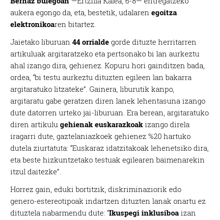
Berhaz bulegoan
—Ertzilla Kalea, 6-8— entregatzeko
aukera egongo da, eta, bestetik, udalaren
egoitza
elektronikoa
ren bitartez.
Jaietako liburuan
44 orrialde
gorde dituzte herritarren
artikuluak argitaratzeko eta pertsonako bi lan aurkeztu
ahal izango dira, gehienez. Kopuru hori gainditzen bada,
ordea, “bi testu aurkeztu dituzten egileen lan bakarra
argitaratuko litzateke”. Gainera, liburutik kanpo,
argitaratu gabe geratzen diren lanek lehentasuna izango
dute datorren urteko jai-liburuan. Era berean, argitaratuko
diren artikulu
gehienak euskarazkoak
izango direla
iragarri dute, gaztelaniazkoek gehienez %20 hartuko
dutela ziurtatuta: “Euskaraz idatzitakoak lehenetsiko dira,
eta beste hizkuntzetako testuak egilearen baimenarekin
itzul daitezke”.
Horrez gain, eduki bortitzik, diskriminaziorik edo
genero-estereotipoak indartzen dituzten lanak onartu ez
dituztela nabarmendu dute: “
Ikuspegi inklusiboa
izan