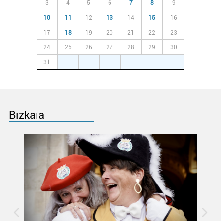
3
4
5
6
7
8
9
Lortu zure datu pertsonalak prozesatzeko moduari
10
11
12
13
14
15
16
buruzko informazio gehiago eta ezarri zure lehentasunak
17
18
19
20
21
22
23
datuen atalean. Edozein unetan alda edo ken dezakezu
24
25
26
27
28
29
30
zure baimena Cookieen adierazpenean.
31
1
2
3
4
5
6
Webgune honek cookie propioak eta hirugarrenen cookie-
fitxategiak erabiltzen ditu. Zure esperientzia eta
zerbitzuak hobetzeko asmoz, cookie teknologiaz
baliatzen gara. Ohar hau onartuz gero, teknologia hori
Bizkaia
erabiltzeko baimen esplizitua ematen diguzu.
Gehiago
irakurri