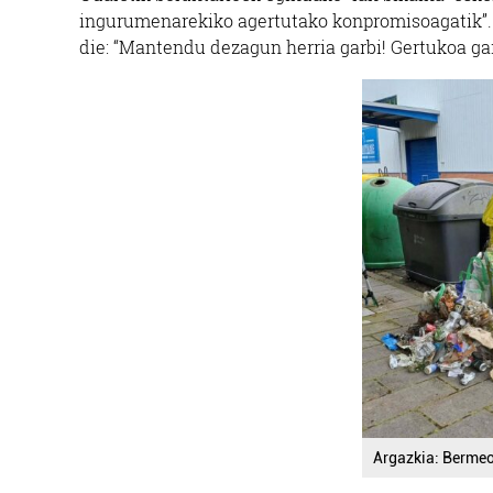
ingurumenarekiko agertutako konpromisoagatik”. E
die: “Mantendu dezagun herria garbi! Gertukoa ga
Argazkia: Berme