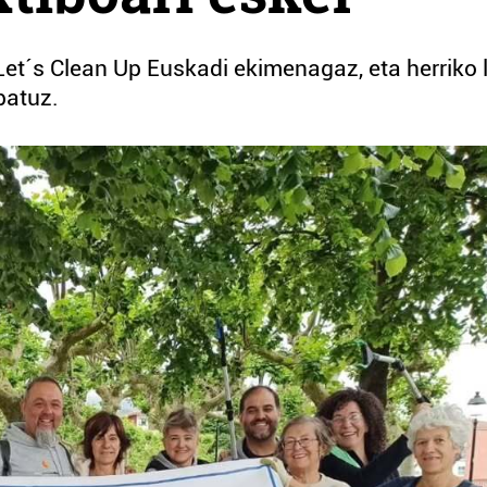
Let´s Clean Up Euskadi ekimenagaz, eta herriko 
batuz.