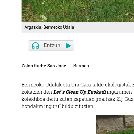
Argazkia: Bermeoko Udala
Zaloa Iturbe San Jose
Bermeo
Bermeoko Udalak eta Ura Gara talde ekologistak
kokatzen den
Let´s Clean Up Euskadi
ingurumen-g
kolektiboa deitu zuten zapatuan [maitzak 21]. Guzti
hondakin inguru” bildu zituzten.