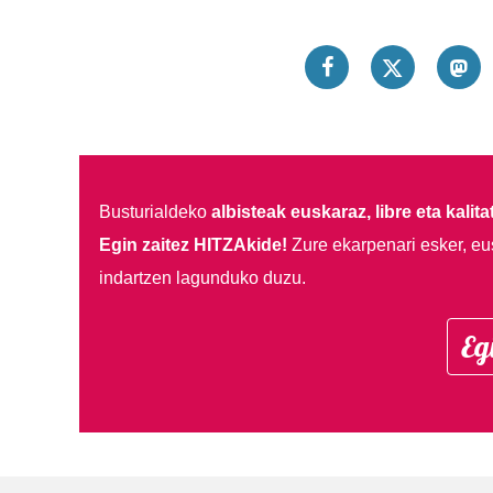
Busturialdeko
albisteak euskaraz, libre eta kalita
Egin zaitez HITZAkide!
Zure ekarpenari esker, eu
indartzen lagunduko duzu.
Eg