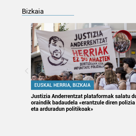
Bizkaia
EUSKAL HERRIA, BIZKAIA
an
Justizia Anderrentzat plataformak salatu d
oraindik badaudela «erantzule diren polizia
eta arduradun politikoak»