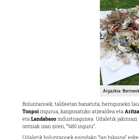
Argazkia: Bermeo
Boluntarioek, taldeetan banatuta, herriguneko lau 
Tonpoi
ingurua, kanposatuko atzealdea eta
Aritz
eta
Landabaso
industriagunea. Udaletik jakinrazi
ontziak izan ziren, “%80 inguru”.
Udaletik boluntarioek egindako “lan bikaina” eske