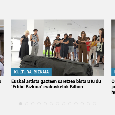
KULTURA, BIZKAIA
u
Euskal artista gazteen saretzea bistaratu du
O
‘Ertibil Bizkaia’ erakusketak Bilbon
j
h