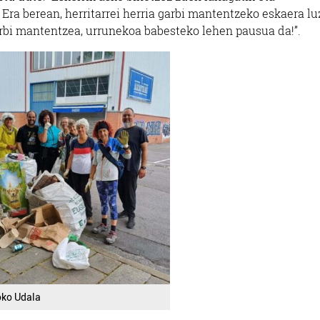
ra berean, herritarrei herria garbi mantentzeko eskaera lu
rbi mantentzea, urrunekoa babesteko lehen pausua da!”.
oko Udala