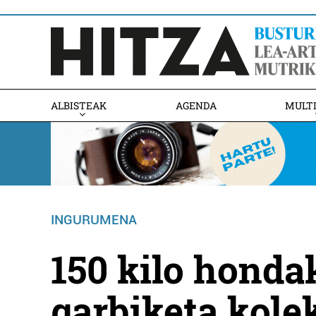
ALBISTEAK
AGENDA
MULT
INGURUMENA
150 kilo honda
garbiketa kole