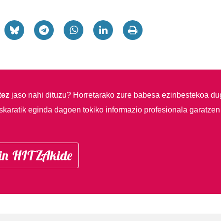
tez
jaso nahi dituzu?
Horretarako zure babesa ezinbestekoa du
skaratik eginda dagoen tokiko informazio profesionala garatzen
in HITZAkide