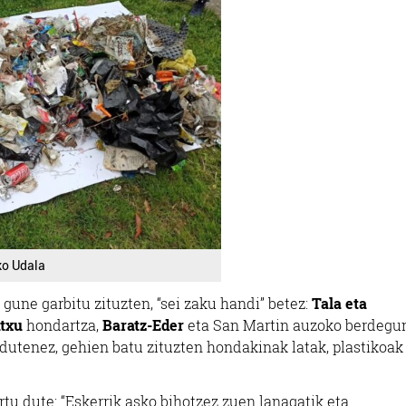
ko Udala
gune garbitu zituzten, “sei zaku handi” betez:
Tala eta
atxu
hondartza,
Baratz-Eder
eta San Martin auzoko berdegu
 dutenez, gehien batu zituzten hondakinak latak, plastikoak
rtu dute: “Eskerrik asko bihotzez zuen lanagatik eta