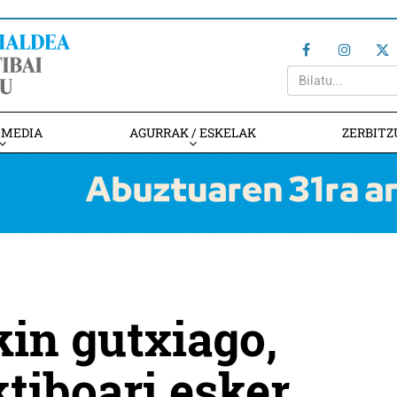
IMEDIA
AGURRAK / ESKELAK
ZERBITZ
kin gutxiago,
ktiboari esker