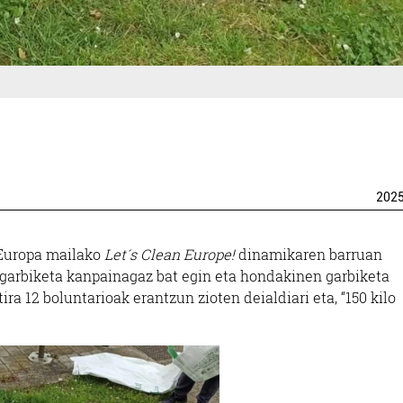
202
 Europa mailako
Let´s Clean Europe!
dinamikaren barruan
arbiketa kanpainagaz bat egin eta hondakinen garbiketa
ra 12 boluntarioak erantzun zioten deialdiari eta, “150 kilo