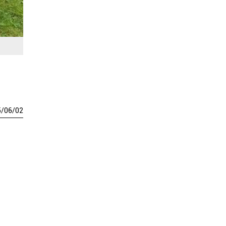
5
/
06
/
02