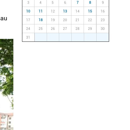
3
4
5
6
7
8
9
10
11
12
13
14
15
16
lau
17
18
19
20
21
22
23
24
25
26
27
28
29
30
31
1
2
3
4
5
6