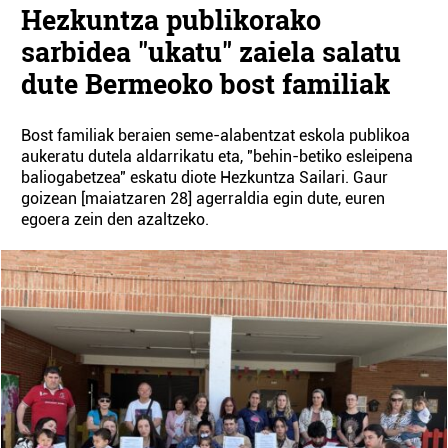
Hezkuntza publikorako
sarbidea "ukatu" zaiela salatu
dute Bermeoko bost familiak
Bost familiak beraien seme-alabentzat eskola publikoa
aukeratu dutela aldarrikatu eta, "behin-betiko esleipena
baliogabetzea" eskatu diote Hezkuntza Sailari. Gaur
goizean [maiatzaren 28] agerraldia egin dute, euren
egoera zein den azaltzeko.