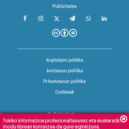
Publizitatea
Argitalpen politika
Aniztasun politika
Pribatutasun politika
Cookieak
Babesleak:
Tokiko informazioa profesionaltasunez eta euskaratik,
modu librean kontatzea da gure eginkizuna.