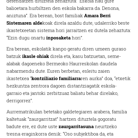
defendatzen dituztela zehaztuta: “Eskola hau gure
balioetara hurbiltzen den eskola bakarra da. Denona,
aniztuna”. Era berean, bost familiak
Amara Berri
Sistemaren alde
koak direla azaldu dute, udalerriko beste
ikastetxeetan sistema hori jarraitzen ez dutela zehaztuta:
“Ezin dugu onartu
inposaketa
hori”.
Era berean, eskolatik kanpo geratu diren umeen guraso
batzuk
ikasle ohiak
direla eta, kasu batzuetan, seme-
alabak dagoeneko Bermeoko Haurreskolan daudela
nabarmendu dute. Euren berbetan, esleitu zaien
ikastetxea “
kontziliazio familiarra
ren aurka” doa, “etxetik
hezkuntza zentrora dagoen distantziagatik eskola-
garraio eta jantoki zerbitzuaz baliatu behar direlako,
derrigorrez”.
Aurrematrikulan betetako galdetegiaren arabera, familia
kaltetuak “zaurgarritzat” hartzen dituztela gogoratu
badute ere, ez dute uste
zaurgarritasuna
neurtzeko
tresna eraginkorra denik: “Oso subjektiboa da, eta