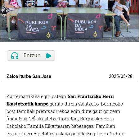
Zaloa Iturbe San Jose
2025
/
05
/
28
Aurrematrikula egin ostean
San Frantzisko Herri
Ikastetxetik kanpo
geratu direla salatzeko, Bermeoko
bost familiak prentsaurrekoa egin dute gaur goizean
[maiatzak 28], ikastetxe horretan, Bermeoko Herri
Eskolako Familia Elkartearen babesagaz. Familien
erabakia errespetatuz, eskola publikoko plazen “behin-