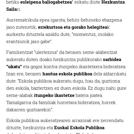
betiko
esleipena baliogabetzea
” eskatu diote
Hezkuntza
Saila
ri.
Aurrematrikula epea igarota, behin-behineko ebazpena
jaso zutenetik,
errekurtsoa eta gorako helegitea
k
aurkeztu dituztela azaldu dute, “momentuz, inolako
erantzunik jaso gabe”.
Familientzat “ulertezina” da beraien seme-alabentzat
aukeratu duten doako hezkuntza publikorako
sarbidea
“ukatu”
eta gogoz kontra itunpeko ikastetxera bideratzea.
Izan ere, beraien
hautua eskola publikoa
dela aldarrikatu
dute: “Eskola publikoa aukeratu dugu; hau da, guztiona
den eskola, baztertzen ez duen eskola. Ez dugu nahi gure
seme-alabak
itunpeko ikastetxe
batera joatea.
Tamalgarria da familiak horretara bideratzea, horrek
dakarren guztiarekin”.
Eskola publikoa aukeratzearen arrazoiak ere zerrendatu
dituzte, hezkuntza eta
Euskal Eskola Publikoa