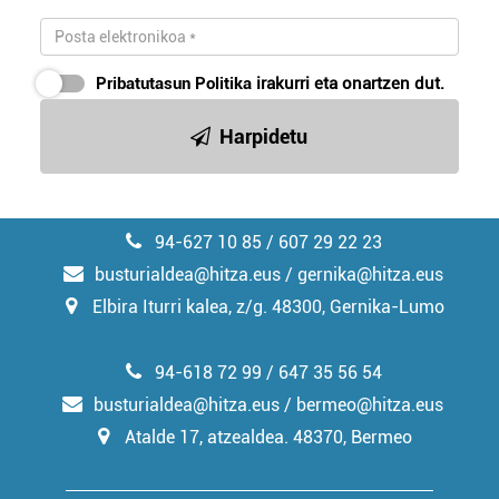
Pribatutasun Politika
irakurri eta onartzen dut.
Harpidetu
94-627 10 85 / 607 29 22 23
busturialdea@hitza.eus / gernika@hitza.eus
Elbira Iturri kalea, z/g. 48300, Gernika-Lumo
94-618 72 99 / 647 35 56 54
busturialdea@hitza.eus / bermeo@hitza.eus
Atalde 17, atzealdea. 48370, Bermeo