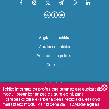
Argitalpen politika
Aniztasun politika
Pribatutasun politika
Cookieak
Babesleak:
Tokiko informazioa profesionaltasunez eta euskaratik,
modu librean kontatzea da gure eginkizuna.
Horretarako zure ekarpena beharrezkoa da, eta ongi
maitatzeko modurik zintzoena da HITZAkide egitea.