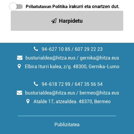
erabiltzeko baimen esplizitua ematen diguzu.
Gehiago
Pribatutasun Politika
irakurri eta onartzen dut.
irakurri
Harpidetu
94-627 10 85 / 607 29 22 23
busturialdea@hitza.eus / gernika@hitza.eus
Elbira Iturri kalea, z/g. 48300, Gernika-Lumo
94-618 72 99 / 647 35 56 54
busturialdea@hitza.eus / bermeo@hitza.eus
Atalde 17, atzealdea. 48370, Bermeo
Publizitatea