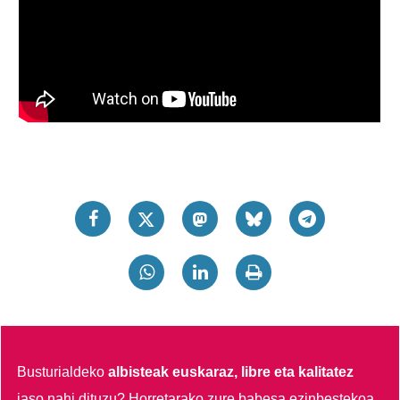
Busturialdeko
albisteak euskaraz, libre eta kalitatez
jaso nahi dituzu?
Horretarako zure babesa ezinbestekoa