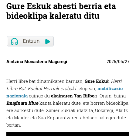
Gure Eskuk abesti berria eta
bideoklipa kaleratu ditu
Aintzina Monasterio Maguregi
2025
/
05
/
27
Herri libre bat dinamikaren barruan,
Gure Esku
k
Herri
Libre Bat. Euskal Herriak erabaki
lelopean,
mobilizazio
nazionala
egingo du
ekainaren 7an Bilbo
n. Orain, baina,
Imajinatu libre
kanta kaleratu dute, eta horren bideoklipa
ere aurkeztu dute. Xabier Sukiak idatzita, Gozategi, Alaitz
eta Maider eta Sua Enparantzaren ahotsek bat egin dute
bertan.