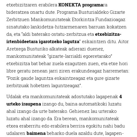
etxebizitzaren erabilera
KONEKTA programa
ra
bideratzea onartu dute. Programa Busturialdeko Gizarte
Zerbitzuen Mankomunitateak Etorkintza Fundazioagaz
sinatutako lankidetza-hitzarmenaren barruan kokatzen
da, eta “aldi baterako ostatu-zerbitzua eta
etxebizitza-
irtenbideetara igarotzeko lagutza
” eskaintzen ditu. Aitor
Aretxega Busturiko alkateak adierazi duenez,
mankomunitateak “gizarte-larrialdi egoeretarako”
etxebizitza bat behar zuela ezagutzen zuen, eta etxe hori
libre geratu zenean jarri ziren erakundeagaz harremetan:
“Pozik gaude laguntza eskaintzeagaz eta gure gizarte
zerbitzuak hobetzen laguntzeagaz”.
Udalak eta mankomunitateak adostutako lagapenak
4
urteko iraupena
izango du, baina automatikoki luzatu
ahal izango da urte baterako. Gehienez lau urterako
luzatu ahal izango da. Era berean, mankomunitateak
etxea eraberritu edo erabilera berrira egokitu nahi badu
udalaren
baimena
beharko duela azaldu dute, lagapen-