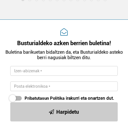
Busturialdeko azken berrien buletina!
Buletina barikuetan bidaltzen da, eta Busturialdeko asteko
berri nagusiak biltzen ditu.
Pribatutasun Politika
irakurri eta onartzen dut.
Harpidetu