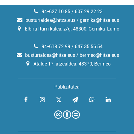
94-627 10 85 / 607 29 22 23
busturialdea@hitza.eus / gernika@hitza.eus
Elbira Iturri kalea, z/g. 48300, Gernika-Lumo
94-618 72 99 / 647 35 56 54
busturialdea@hitza.eus / bermeo@hitza.eus
Atalde 17, atzealdea. 48370, Bermeo
Publizitatea