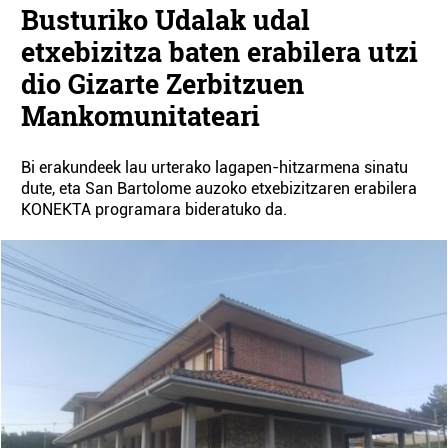
Busturiko Udalak udal
etxebizitza baten erabilera utzi
dio Gizarte Zerbitzuen
Mankomunitateari
Bi erakundeek lau urterako lagapen-hitzarmena sinatu
dute, eta San Bartolome auzoko etxebizitzaren erabilera
KONEKTA programara bideratuko da.