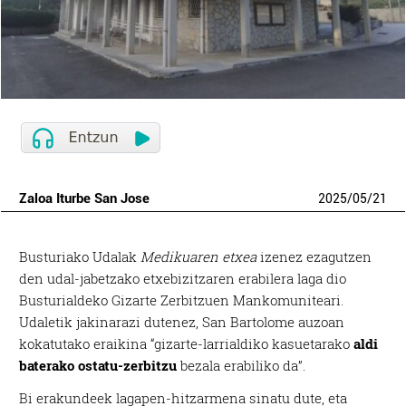
Zaloa Iturbe San Jose
2025
/
05
/
21
Busturiako Udalak
Medikuaren etxea
izenez ezagutzen
den udal-jabetzako etxebizitzaren erabilera laga dio
Busturialdeko Gizarte Zerbitzuen Mankomuniteari.
Udaletik jakinarazi dutenez, San Bartolome auzoan
kokatutako eraikina “gizarte-larrialdiko kasuetarako
aldi
baterako ostatu-zerbitzu
bezala erabiliko da”.
Bi erakundeek lagapen-hitzarmena sinatu dute, eta