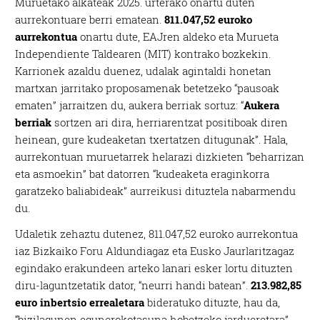
Muruetako alkateak 2025. urterako onartu duten
aurrekontuare berri ematean.
811.047,52 euroko
aurrekontua
onartu dute, EAJren aldeko eta Murueta
Independiente Taldearen (MIT) kontrako bozkekin.
Karrionek azaldu duenez, udalak agintaldi honetan
martxan jarritako proposamenak betetzeko “pausoak
ematen” jarraitzen du, aukera berriak sortuz: “
Aukera
berriak
sortzen ari dira, herriarentzat positiboak diren
heinean, gure kudeaketan txertatzen ditugunak”. Hala,
aurrekontuan muruetarrek helarazi dizkieten “beharrizan
eta asmoekin” bat datorren “kudeaketa eraginkorra
garatzeko baliabideak” aurreikusi dituztela nabarmendu
du.
Udaletik zehaztu dutenez, 811.047,52 euroko aurrekontua
iaz Bizkaiko Foru Aldundiagaz eta Eusko Jaurlaritzagaz
egindako erakundeen arteko lanari esker lortu dituzten
diru-laguntzetatik dator, “neurri handi batean”.
213.982,85
euro inbertsio errealetara
bideratuko dituzte, hau da,
“bizilagunen egunerokotasuna hobetzeko jardueretara”.