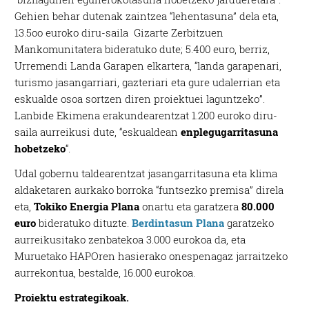
Gehien behar dutenak zaintzea “lehentasuna” dela eta,
13.5oo euroko diru-saila Gizarte Zerbitzuen
Mankomunitatera bideratuko dute; 5.400 euro, berriz,
Urremendi Landa Garapen elkartera, “landa garapenari,
turismo jasangarriari, gazteriari eta gure udalerrian eta
eskualde osoa sortzen diren proiektuei laguntzeko”.
Lanbide Ekimena erakundearentzat 1.200 euroko diru-
saila aurreikusi dute, “eskualdean
enplegugarritasuna
hobetzeko
“.
Udal gobernu taldearentzat jasangarritasuna eta klima
aldaketaren aurkako borroka “funtsezko premisa” direla
eta,
Tokiko Energia Plana
onartu eta garatzera
80.000
euro
bideratuko dituzte.
Berdintasun Plana
garatzeko
aurreikusitako zenbatekoa 3.000 eurokoa da, eta
Muruetako HAPOren hasierako onespenagaz jarraitzeko
aurrekontua, bestalde, 16.000 eurokoa.
Proiektu estrategikoak.