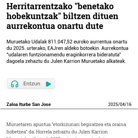
Herritarrentzako "benetako
hobekuntzak" biltzen dituen
aurrekontua onartu dute
Muruetako Udalak 811.047,52 euroko aurrentua onartu
du 2025. urterako, EAJren aldeko botoekin. Aurrekontua
"udalaren funtzionamendu eraginkorrera bideratuta"
dagoela zehaztu du Julen Karrion Muruetako alkateak.
Zaloa Iturbe San Jose
2025
/
04
/
16
Muruetaren apustua “etorkizunari begiratzea eta oraina
hobetzea” da. Horrela zehaztu du Julen Karrion