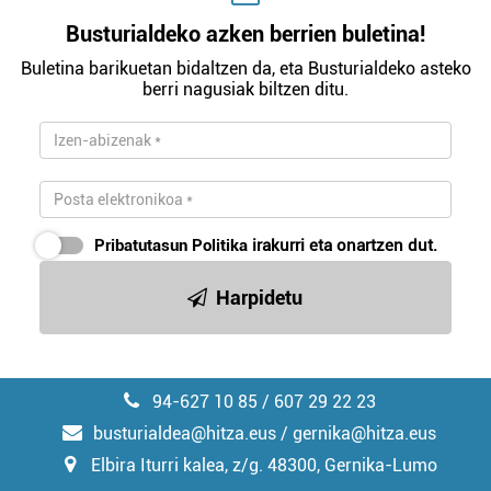
Busturialdeko azken berrien buletina!
Buletina barikuetan bidaltzen da, eta Busturialdeko asteko
berri nagusiak biltzen ditu.
Pribatutasun Politika
irakurri eta onartzen dut.
Harpidetu
94-627 10 85 / 607 29 22 23
busturialdea@hitza.eus / gernika@hitza.eus
Elbira Iturri kalea, z/g. 48300, Gernika-Lumo