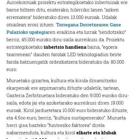
Aurrekontuak proiektu estrategikoetako inbertsioak ere
barne biltzen ditu, esaterako, hilerriko lanen “azken
errematera” bideratuko diren 13.000 euroak. Udalak
otsailean erosi zituen
Torregana Dorretxearen Gane
Palazioko upategia
ren eraikina eta lurrak “sendotzeko”
berriz, 45.000 euroko diru-saila aurreikusi da. Proiektu
estrategikoetako
inbertsio handiena
baina, “egoera
txarrenean” dauden farolak LED teknologiadun beste
farola batzuengatik ordezkatzera bideratuko da: 80.000
euro.
Muruetako gizartea, kultura eta kirola dinamitzeko
ekarpenak ere azpimarratu dituzte udaletik, tartean,
Gazteria Zerbitzuetara bideratuko den 9.000 euroko diru-
saila, edota jai eta azoketarako aurreikusi diren 19.000
euroak. Kirol jarduetetara 10.000 euro bideratuko dituzte,
eta 4.5oo euro, berriz, “kultura sustapenerako”. Murueta
herri gisa hazteko “funtsezko faktorea” direla
nabarmenduta, kultura eta kirol
elkarte eta klubak