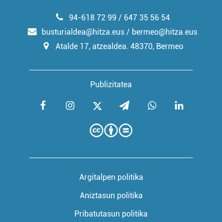
94-618 72 99 / 647 35 56 54
busturialdea@hitza.eus / bermeo@hitza.eus
Atalde 17, atzealdea. 48370, Bermeo
Publizitatea
Argitalpen politika
Aniztasun politika
Pribatutasun politika