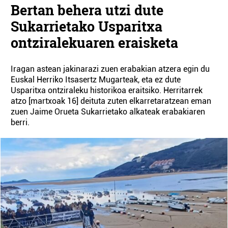
Bertan behera utzi dute
Sukarrietako Usparitxa
ontziralekuaren eraisketa
Iragan astean jakinarazi zuen erabakian atzera egin du
Euskal Herriko Itsasertz Mugarteak, eta ez dute
Usparitxa ontziraleku historikoa eraitsiko. Herritarrek
atzo [martxoak 16] deituta zuten elkarretaratzean eman
zuen Jaime Orueta Sukarrietako alkateak erabakiaren
berri.