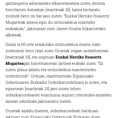
gaitzespena adierazteko elkarretaratzea zuten deituta
herritarren domekan [martxoak 16], baina bertaratu
zirenek berri on bat jaso zuten: “Euskal Herriko Itsasertz
Mugarteak atzera egin du ontziralekua eraisteko
erabakian”, jakinarazi zien Jaime Orueta Sukarrietako
alkateak.
Duela ia 60 urte eraikitako ontziralekua eraitsi nahi
zutenaren berri izan zuen Oruetak iragan astelehenean
[martxoak 10], eta segituan
Euskal Herriko Itsasertz
Mugartea
gaz harremanetan jartzea erabaki zuen: “Ez
zuten plana aldatu eta ontziralekua mantentzeko
intentziorik”. Orduan, martitzenean Espainiako
Gobernuaren Bizkaiko Ordezkariordetzara jo zuten, eta
eguenean [martxoak 13] jaso zuten lehen
ordezkariordearen erantzuna; auziari irtenbidea emateko
lanean zebiltzala jakinarazio zieten.
Oruetak azaldu duenez, ordezkariordean barikuan
jakinari zion Espainiako Gobernuak Bizkaian duen