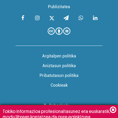
Publizitatea
Argitalpen politika
Aniztasun politika
Pribatutasun politika
Cookieak
Babesleak:
Tokiko informazioa profesionaltasunez eta euskaratik,
modu librean kontatzea da gure eginkizuna.