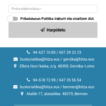
Pribatutasun Politika
irakurri eta onartzen dut.
Harpidetu
94-627 10 85 / 607 29 22 23
busturialdea@hitza.eus / gernika@hitza.eus
Elbira Iturri kalea, z/g. 48300, Gernika-Lumo
94-618 72 99 / 647 35 56 54
busturialdea@hitza.eus / bermeo@hitza.eus
Atalde 17, atzealdea. 48370, Bermeo