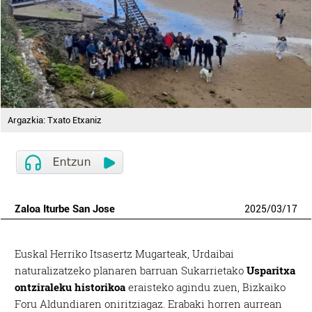
Argazkia: Txato Etxaniz
Zaloa Iturbe San Jose
2025
/
03
/
17
Euskal Herriko Itsasertz Mugarteak, Urdaibai
naturalizatzeko planaren barruan Sukarrietako
Usparitxa
ontziraleku historikoa
eraisteko agindu zuen, Bizkaiko
Foru Aldundiaren oniritziagaz. Erabaki horren aurrean