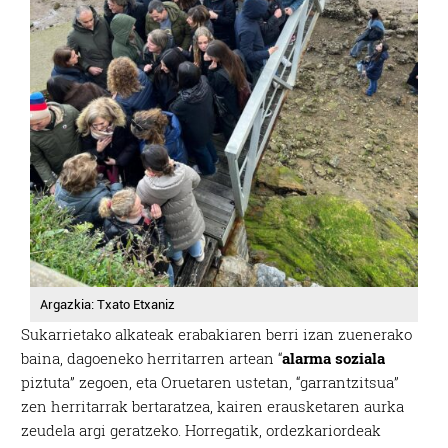
Argazkia: Txato Etxaniz
Sukarrietako alkateak erabakiaren berri izan zuenerako
baina, dagoeneko herritarren artean “
alarma soziala
piztuta” zegoen, eta Oruetaren ustetan, “garrantzitsua”
zen herritarrak bertaratzea, kairen erausketaren aurka
zeudela argi geratzeko. Horregatik, ordezkariordeak