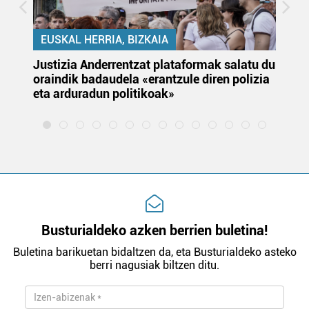
EUSKAL HERRIA, BIZKAIA
Justizia Anderrentzat plataformak salatu du
Eu
oraindik badaudela «erantzule diren polizia
‘E
eta arduradun politikoak»
Busturialdeko azken berrien buletina!
Buletina barikuetan bidaltzen da, eta Busturialdeko asteko
berri nagusiak biltzen ditu.