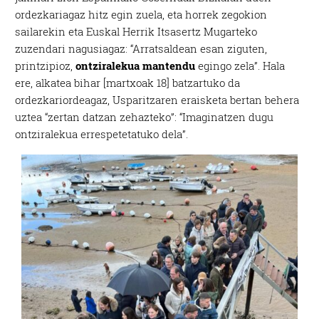
ordezkariagaz hitz egin zuela, eta horrek zegokion
sailarekin eta Euskal Herrik Itsasertz Mugarteko
zuzendari nagusiagaz: “Arratsaldean esan ziguten,
printzipioz,
ontziralekua mantendu
egingo zela”. Hala
ere, alkatea bihar [martxoak 18] batzartuko da
ordezkariordeagaz, Usparitzaren eraisketa bertan behera
uztea “zertan datzan zehazteko”: “Imaginatzen dugu
ontziralekua errespetetatuko dela”.