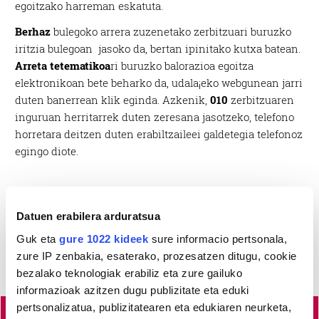
egoitzako harreman eskatuta.
Berhaz
bulegoko arrera zuzenetako zerbitzuari buruzko
iritzia bulegoan jasoko da, bertan ipinitako kutxa batean.
Arreta tetematikoa
ri buruzko balorazioa egoitza
elektronikoan bete beharko da, udala¡eko webgunean jarri
duten banerrean klik eginda. Azkenik,
010
zerbitzuaren
inguruan herritarrek duten zeresana jasotzeko, telefono
horretara deitzen duten erabiltzaileei galdetegia telefonoz
egingo diote.
Datuen erabilera arduratsua
Guk eta
gure 1022 kideek
sure informacio pertsonala,
zure IP zenbakia, esaterako, prozesatzen ditugu, cookie
bezalako teknologiak erabiliz eta zure gailuko
informazioak azitzen dugu publizitate eta eduki
pertsonalizatua, publizitatearen eta edukiaren neurketa,