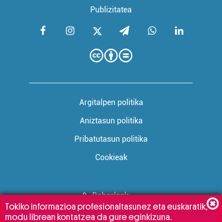
Publizitatea
Argitalpen politika
Aniztasun politika
Pribatutasun politika
Cookieak
Babesleak:
Tokiko informazioa profesionaltasunez eta euskaratik,
modu librean kontatzea da gure eginkizuna.