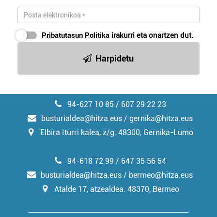
Pribatutasun Politika
irakurri eta onartzen dut.
Harpidetu
94-627 10 85 / 607 29 22 23
busturialdea@hitza.eus / gernika@hitza.eus
Elbira Iturri kalea, z/g. 48300, Gernika-Lumo
94-618 72 99 / 647 35 56 54
busturialdea@hitza.eus / bermeo@hitza.eus
Atalde 17, atzealdea. 48370, Bermeo