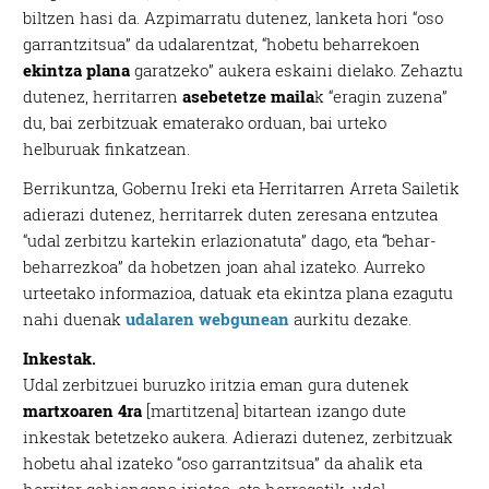
biltzen hasi da. Azpimarratu dutenez, lanketa hori “oso
garrantzitsua” da udalarentzat, “hobetu beharrekoen
ekintza plana
garatzeko” aukera eskaini dielako. Zehaztu
dutenez, herritarren
asebetetze maila
k “eragin zuzena”
du, bai zerbitzuak ematerako orduan, bai urteko
helburuak finkatzean.
Berrikuntza, Gobernu Ireki eta Herritarren Arreta Sailetik
adierazi dutenez, herritarrek duten zeresana entzutea
“udal zerbitzu kartekin erlazionatuta” dago, eta “behar-
beharrezkoa” da hobetzen joan ahal izateko. Aurreko
urteetako informazioa, datuak eta ekintza plana ezagutu
nahi duenak
udalaren webgunean
aurkitu dezake.
Inkestak.
Udal zerbitzuei buruzko iritzia eman gura dutenek
martxoaren 4ra
[martitzena] bitartean izango dute
inkestak betetzeko aukera. Adierazi dutenez, zerbitzuak
hobetu ahal izateko “oso garrantzitsua” da ahalik eta