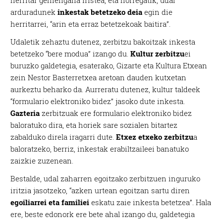
herritar gehiengana iristea, eta horregatik, udal
arduradunek
inkestak betetzeko deia
egin die
herritarrei, “arin eta erraz betetzekoak baitira”.
Udaletik zehaztu dutenez, zerbitzu bakoitzak inkesta
betetzeko “bere modua” izango du.
Kultur zerbitzu
ei
buruzko galdetegia, esaterako, Gizarte eta Kultura Etxean
zein Nestor Basterretxea aretoan dauden kutxetan
aurkeztu beharko da. Aurreratu dutenez, kultur taldeek
“formulario elektroniko bidez” jasoko dute inkesta.
Gazteria
zerbitzuak ere formulario elektroniko bidez
baloratuko dira, eta horiek sare sozialen bitartez
zabalduko direla iragarri dute.
Etxez etxeko zerbitzu
a
baloratzeko, berriz, inkestak erabiltzaileei banatuko
zaizkie zuzenean.
Bestalde, udal zaharren egoitzako zerbitzuen inguruko
iritzia jasotzeko, “azken urtean egoitzan sartu diren
egoiliarrei eta familiei
eskatu zaie inkesta betetzea”. Hala
ere, beste edonork ere bete ahal izango du, galdetegia