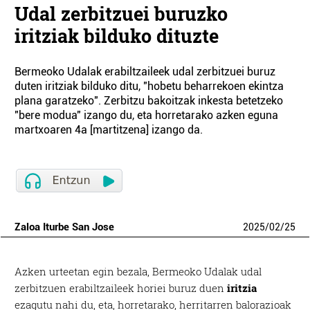
Udal zerbitzuei buruzko
iritziak bilduko dituzte
Bermeoko Udalak erabiltzaileek udal zerbitzuei buruz
duten iritziak bilduko ditu, "hobetu beharrekoen ekintza
plana garatzeko". Zerbitzu bakoitzak inkesta betetzeko
"bere modua" izango du, eta horretarako azken eguna
martxoaren 4a [martitzena] izango da.
Zaloa Iturbe San Jose
2025
/
02
/
25
Azken urteetan egin bezala, Bermeoko Udalak udal
zerbitzuen erabiltzaileek horiei buruz duen
iritzia
ezagutu nahi du, eta, horretarako, herritarren balorazioak