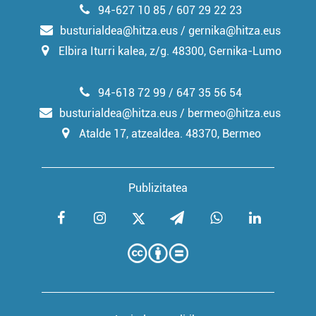
94-627 10 85 / 607 29 22 23
busturialdea@hitza.eus / gernika@hitza.eus
Elbira Iturri kalea, z/g. 48300, Gernika-Lumo
94-618 72 99 / 647 35 56 54
busturialdea@hitza.eus / bermeo@hitza.eus
Atalde 17, atzealdea. 48370, Bermeo
Publizitatea