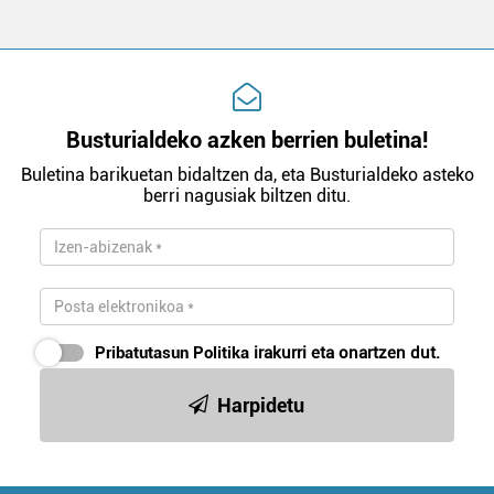
Busturialdeko azken berrien buletina!
Buletina barikuetan bidaltzen da, eta Busturialdeko asteko
berri nagusiak biltzen ditu.
Pribatutasun Politika
irakurri eta onartzen dut.
Harpidetu