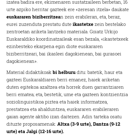
izatea badira ere, ekimenaren sustatzaileen berbetan, 16
urte azpiko herritar gazteek ere «zeresan itzela» daukate
euskararen biziberritzea
n zein erabileran, eta, beraz,
eurei zuzenduta prestatu dute
ikastetxe
zein bestelako
zentroetan ariketa lantzeko materiala. Goiatz Urkijo
Euskaraldiko koordinatzaileak esan bezala, «ikastetxeek
ezinbesteko ekarpena egin diote euskararen
biziberritzeari, bai ikasleei dagokienean, bai gurasoei
dagokienean».
Material didaktikoak
bi helburu
ditu: batetik, haur eta
gazteei Euskaraldiaren berri emanez, haiek ariketan
duten egitekoa azaltzea eta horrek duen garrantziaren
berri ematea; eta, bestetik, ume eta gazteen kontzientzia
soziolinguistikoa piztea eta haiek informatzea,
prestatzea eta ahalduntzea, euskararen erabileraren
gaian agente aktibo izan daitezen. Adin tarteka osatu
dituzte proposamenak:
Altxa (3-9 urte), Dantza (9-12
urte) eta Jalgi (12-16 urte).