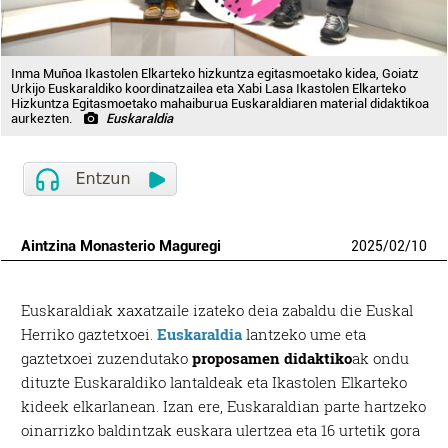
Inma Muñoa Ikastolen Elkarteko hizkuntza egitasmoetako kidea, Goiatz
Urkijo Euskaraldiko koordinatzailea eta Xabi Lasa Ikastolen Elkarteko
Hizkuntza Egitasmoetako mahaiburua Euskaraldiaren material didaktikoa
aurkezten.
Euskaraldia
Aintzina Monasterio Maguregi
2025
/
02
/
10
Euskaraldiak xaxatzaile izateko deia zabaldu die Euskal
Herriko gaztetxoei.
Euskaraldia
lantzeko ume eta
gaztetxoei zuzendutako
proposamen didaktiko
ak ondu
dituzte Euskaraldiko lantaldeak eta Ikastolen Elkarteko
kideek elkarlanean. Izan ere, Euskaraldian parte hartzeko
oinarrizko baldintzak euskara ulertzea eta 16 urtetik gora