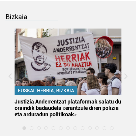
Bizkaia
EUSKAL HERRIA, BIZKAIA
Justizia Anderrentzat plataformak salatu du
Eu
oraindik badaudela «erantzule diren polizia
‘E
eta arduradun politikoak»