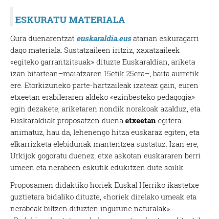
ESKURATU MATERIALA
Gura duenarentzat
euskaraldia.eus
atarian eskuragarri
dago materiala.
Sustatzaileen iritziz, xaxatzaileek
«egiteko garrantzitsuak» dituzte Euskaraldian, ariketa
izan bitartean–maiatzaren 15etik 25era–, baita aurretik
ere. Etorkizuneko parte-hartzaileak izateaz gain, euren
etxeetan erabileraren aldeko «ezinbesteko pedagogia»
egin dezakete, ariketaren nondik norakoak azalduz, eta
Euskaraldiak proposatzen duena
etxeetan
egitera
animatuz, hau da, lehenengo hitza euskaraz egiten, eta
elkarrizketa elebidunak mantentzea sustatuz. Izan ere,
Urkijok gogoratu duenez, etxe askotan euskararen berri
umeen eta nerabeen eskutik edukitzen dute soilik.
Proposamen didaktiko horiek Euskal Herriko ikastetxe
guztietara bidaliko dituzte, «horiek direlako umeak eta
nerabeak biltzen dituzten ingurune naturalak».