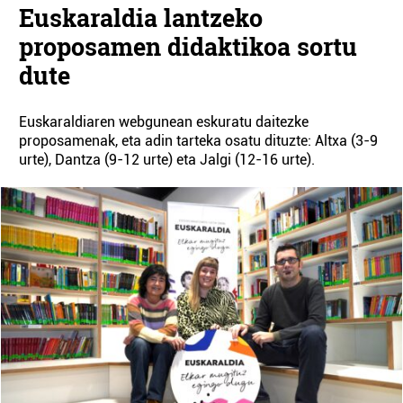
Euskaraldia lantzeko
proposamen didaktikoa sortu
dute
Euskaraldiaren webgunean eskuratu daitezke
proposamenak, eta adin tarteka osatu dituzte: Altxa (3-9
urte), Dantza (9-12 urte) eta Jalgi (12-16 urte).