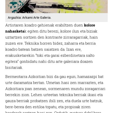
Argazkia: Arkami Arte Galeria.
Artistaren koadro gehienak erabiltzen duen
kolore
nahasketa
k egiten ditu berezi, kolore ilun eta biziak
uztartzen sortzen den kontraste zirraragarriak, hain
zuzen ere. Teknika horren bidez, zaharra eta berria
koadro batean batzen saiatzen da. Izan ere,
erakusketarekin “toki eta garai ezberdinetara salto
egitera” gonbidatu nahi ditu arte galeriara doazen
bisitariak.
Bermeotarra Azkoitian bizi da gau egun; hamazazpi bat
urte daramatza bertan. Umetan hasi zen marrazten, eta
Azkoitiara joan zenean, sormenaren mundu zoragarriari
berrekin zion. Lehen urteetan teknika berriak ikasi eta
gauza berriak probatzen ibili zen, eta duela urte batzuk,
bere-berea den estiloa topatu, eta propioak ziren
koadroak sortzen hasi zen. Ordutik, gustura dabil bere