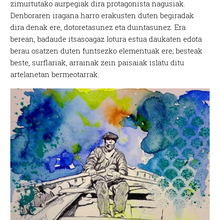
zimurtutako aurpegiak dira protagonista nagusiak.
Denboraren iragana harro erakusten duten begiradak
dira denak ere, dotoretasunez eta duintasunez. Era
berean, badaude itsasoagaz lotura estua daukaten edota
berau osatzen duten funtsezko elementuak ere; besteak
beste, surflariak, arrainak zein paisaiak islatu ditu
artelanetan bermeotarrak.