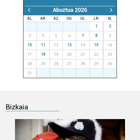
Abuztua 2026
AL.
AR.
AZ.
OG.
OL.
LR.
IG.
27
28
29
30
31
1
2
3
4
5
6
7
8
9
10
11
12
13
14
15
16
17
18
19
20
21
22
23
24
25
26
27
28
29
30
31
1
2
3
4
5
6
Bizkaia