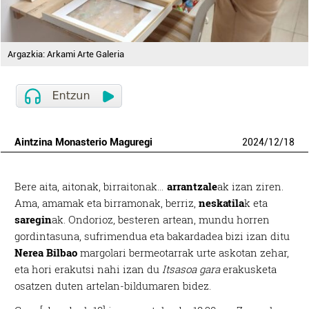
Argazkia: Arkami Arte Galeria
Aintzina Monasterio Maguregi
2024
/
12
/
18
Bere aita, aitonak, birraitonak…
arrantzale
ak izan ziren.
Ama, amamak eta birramonak, berriz,
neskatila
k eta
saregin
ak. Ondorioz, besteren artean, mundu horren
gordintasuna, sufrimendua eta bakardadea bizi izan ditu
Nerea Bilbao
margolari bermeotarrak urte askotan zehar,
eta hori erakutsi nahi izan du
Itsasoa gara
erakusketa
osatzen duten artelan-bildumaren bidez.