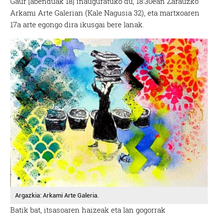
Gaur [abenduak 18] inauguratuko du, 18:30ean Zarauzko
Arkami Arte Galerian (Kale Nagusia 32), eta martxoaren
17a arte egongo dira ikusgai bere lanak.
Argazkia: Arkami Arte Galeria.
Batik bat, itsasoaren haizeak eta lan gogorrak