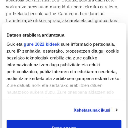
sorkuntza prozesuan murgilduta, bere teknika garatzen,
pintzelada berriak sartuz. Gaur egun bere lanetan
transferra, akrilikoa, spraia, akuarela eta boligrafoa ikus
daitezke.
Datuen erabilera arduratsua
Guk eta
gure 1022 kideek
sure informacio pertsonala,
zure IP zenbakia, esaterako, prozesatzen ditugu, cookie
bezalako teknologiak erabiliz eta zure gailuko
informazioak azitzen dugu publizitate eta eduki
pertsonalizatua, publizitatearen eta edukiaren neurketa,
audientzia-ikerketa eta zerbitzuen garapena eskaintzeko.
Zure datuak nork eta zertarako erabiltzen dituen
hautatzeko aukera duzu. Zure onespena aldatzen edo
deuseztatzen ahal duzu edozein momentutan, Cookie
deklaraziotik edo Privacy triggerean klikatuz.
Xehetasunak ikusi
If you allow, we would also like to:
Collect information about your geographical