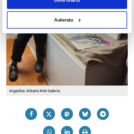
Dena onartu
location which can be accurate to within several
meters
Aukeratu
Identify your device by actively scanning it for
specific characteristics (fingerprinting)
Find out more about how your personal data is processed
and set your preferences in the
details section
.
Guk eta gure bazkideek zure datu pertsonalak
prozesatzen ditugu, zure IP zenbakia, besteak beste,
teknologia erabiliz, cookieak adibidez, iragarki eta eduki
pertsonalizatuak eskaintzeko, iragarkiak eta edukia
neurtzeko, jendeari buruzko informazioa biltzeko eta
Argazkia: Arkami Arte Galeria.
produktuak garatzeko. Zure datuak nork eta zertarako
erabiltzen dituen hauta dezakezu.
Bazkide batzuek ez dizute baimenik eskatzen, eta beren
interes komertzial legitimoetan babesten dira. Ikusi gure
bazkideen zerrenda, beren ustez zein helburutarako