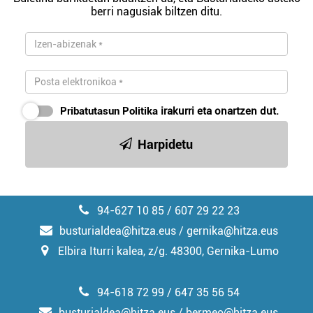
berri nagusiak biltzen ditu.
Pribatutasun Politika
irakurri eta onartzen dut.
Harpidetu
94-627 10 85 / 607 29 22 23
busturialdea@hitza.eus / gernika@hitza.eus
Elbira Iturri kalea, z/g. 48300, Gernika-Lumo
94-618 72 99 / 647 35 56 54
busturialdea@hitza.eus / bermeo@hitza.eus