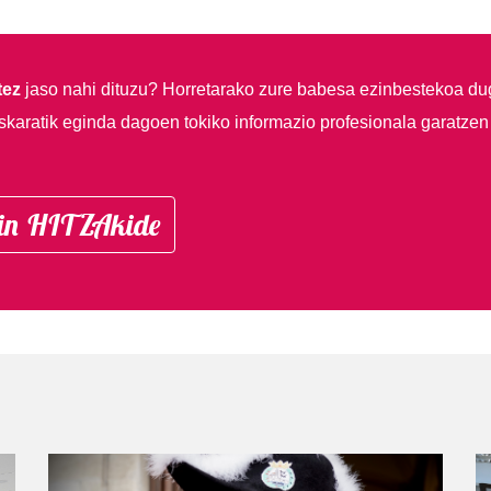
tez
jaso nahi dituzu?
Horretarako zure babesa ezinbestekoa du
skaratik eginda dagoen tokiko informazio profesionala garatzen
in HITZAkide