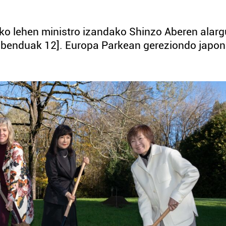
ko lehen ministro izandako Shinzo Aberen alar
abenduak 12]. Europa Parkean gereziondo japon