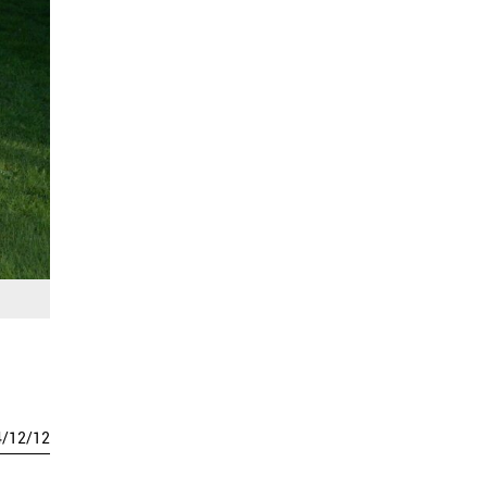
4
/
12
/
12