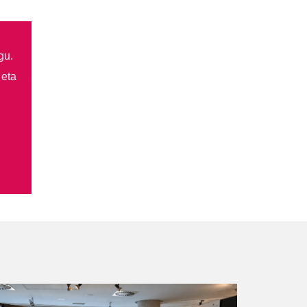
gu.
 eta