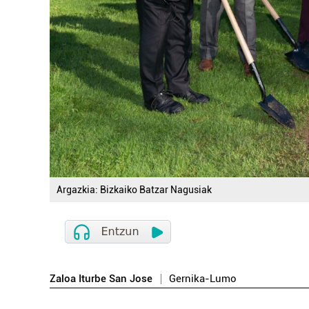
Argazkia: Bizkaiko Batzar Nagusiak
Zaloa Iturbe San Jose
Gernika-Lumo