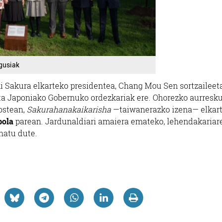
gusiak
i Sakura elkarteko presidentea, Chang Mou Sen sortzaileet
ita Japoniako Gobernuko ordezkariak ere. Ohorezko aurresk
ostean,
Sakurahanakaikarisha
—taiwanerazko izena— elkar
bola
parean. Jardunaldiari amaiera emateko, lehendakariar
natu dute.