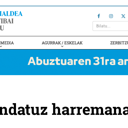
IMEDIA
AGURRAK / ESKELAK
ZERBITZ
andatuz harreman