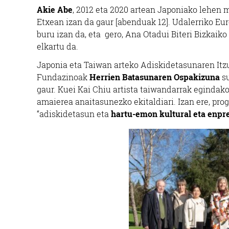
Akie Abe
, 2012 eta 2020 artean Japoniako lehen 
Etxean izan da gaur [abenduak 12]. Udalerriko Eu
buru izan da, eta gero, Ana Otadui Biteri Bizkai
elkartu da.
Japonia eta Taiwan arteko Adiskidetasunaren Itz
Fundazinoak
Herrien Batasunaren Ospakizuna
su
gaur. Kuei Kai Chiu artista taiwandarrak eginda
amaierea anaitasunezko ekitaldiari. Izan ere, pr
“adiskidetasun eta
hartu-emon kultural eta enpr