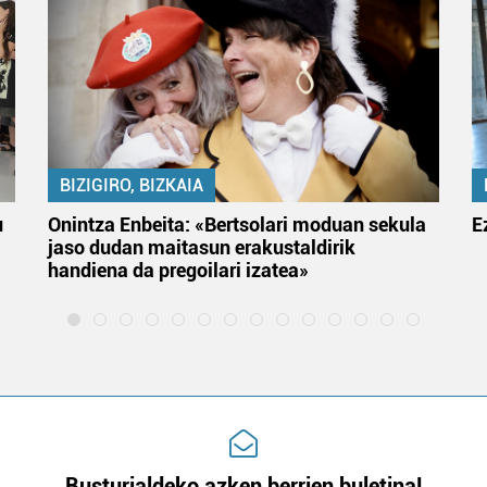
BIZIGIRO, BIZKAIA
u
Onintza Enbeita: «Bertsolari moduan sekula
E
jaso dudan maitasun erakustaldirik
handiena da pregoilari izatea»
Busturialdeko azken berrien buletina!