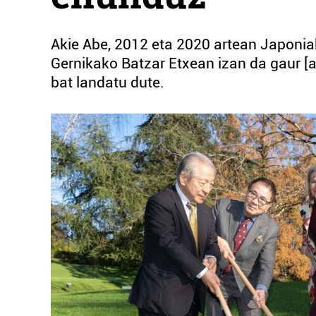
Akie Abe, 2012 eta 2020 artean Japonia
Gernikako Batzar Etxean izan da gaur [
bat landatu dute.