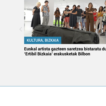
KULTURA, BIZKAIA
na
Euskal artista gazteen saretzea bistaratu d
‘Ertibil Bizkaia’ erakusketak Bilbon