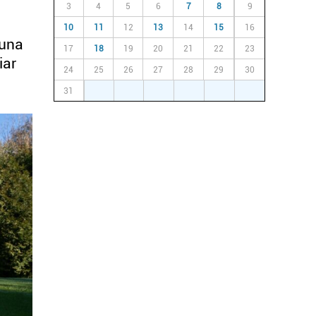
3
4
5
6
7
8
9
10
11
12
13
14
15
16
guna
17
18
19
20
21
22
23
iar
24
25
26
27
28
29
30
31
1
2
3
4
5
6