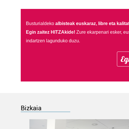
Busturialdeko
albisteak euskaraz, libre eta kalita
Egin zaitez HITZAkide!
Zure ekarpenari esker, eu
indartzen lagunduko duzu.
Eg
Bizkaia