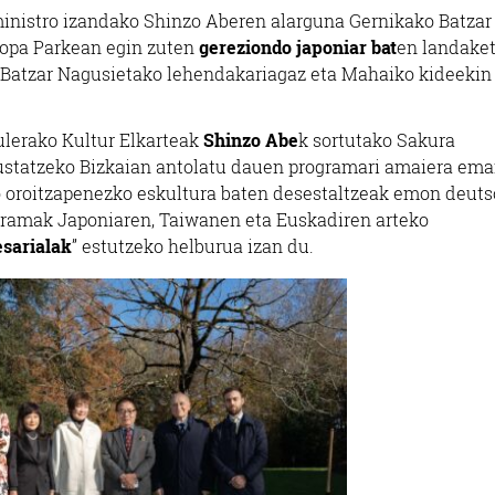
ministro izandako Shinzo Aberen alarguna Gernikako Batzar
ropa Parkean egin zuten
gereziondo japoniar bat
en landake
ko Batzar Nagusietako lehendakariagaz eta Mahaiko kideekin
ulerako Kultur Elkarteak
Shinzo Abe
k sortutako Sakura
statzeko Bizkaian antolatu dauen programari amaiera ema
ko oroitzapenezko eskultura baten desestaltzeak emon deuts
ogramak Japoniaren, Taiwanen eta Euskadiren arteko
esarialak
” estutzeko helburua izan du.