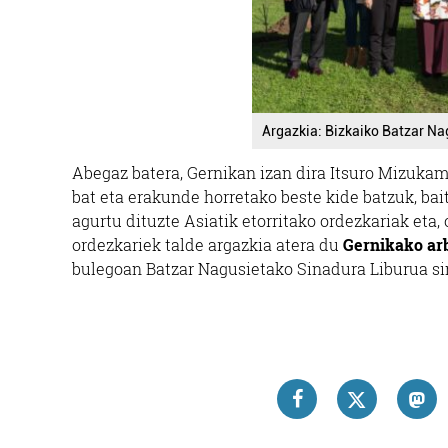
Argazkia: Bizkaiko Batzar Na
Abegaz batera, Gernikan izan dira Itsuro Mizukam
bat eta erakunde horretako beste kide batzuk, ba
agurtu dituzte Asiatik etorritako ordezkariak eta, 
ordezkariek talde argazkia atera du
Gernikako ar
bulegoan Batzar Nagusietako Sinadura Liburua si