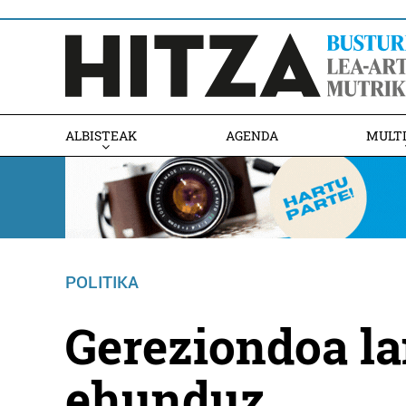
ALBISTEAK
AGENDA
MULT
POLITIKA
Gereziondoa l
ehunduz