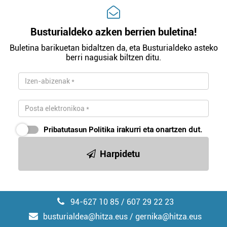
Busturialdeko azken berrien buletina!
Buletina barikuetan bidaltzen da, eta Busturialdeko asteko
berri nagusiak biltzen ditu.
Pribatutasun Politika
irakurri eta onartzen dut.
Harpidetu
94-627 10 85 / 607 29 22 23
busturialdea@hitza.eus / gernika@hitza.eus