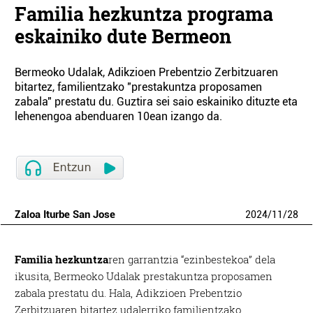
Familia hezkuntza programa
eskainiko dute Bermeon
Bermeoko Udalak, Adikzioen Prebentzio Zerbitzuaren
bitartez, familientzako "prestakuntza proposamen
zabala" prestatu du. Guztira sei saio eskainiko dituzte eta
lehenengoa abenduaren 10ean izango da.
Zaloa Iturbe San Jose
2024
/
11
/
28
Familia hezkuntza
ren garrantzia “ezinbestekoa” dela
ikusita, Bermeoko Udalak prestakuntza proposamen
zabala prestatu du. Hala, Adikzioen Prebentzio
Zerbitzuaren bitartez udalerriko familientzako