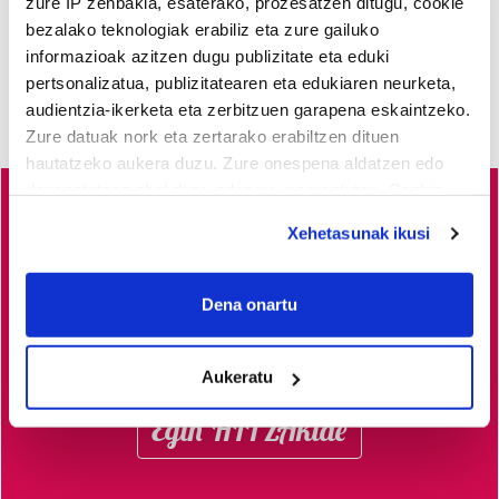
zure IP zenbakia, esaterako, prozesatzen ditugu, cookie
bezalako teknologiak erabiliz eta zure gailuko
informazioak azitzen dugu publizitate eta eduki
pertsonalizatua, publizitatearen eta edukiaren neurketa,
audientzia-ikerketa eta zerbitzuen garapena eskaintzeko.
Zure datuak nork eta zertarako erabiltzen dituen
hautatzeko aukera duzu. Zure onespena aldatzen edo
deuseztatzen ahal duzu edozein momentutan, Cookie
deklaraziotik edo Privacy triggerean klikatuz.
Busturialdeko
albisteak euskaraz, libre eta kalitatez
Xehetasunak ikusi
jaso nahi dituzu?
Horretarako zure babesa ezinbestekoa
If you allow, we would also like to:
dugu.
Egin zaitez HITZAkide!
Zure ekarpenari esker,
Collect information about your geographical
Dena onartu
euskaratik eginda dagoen tokiko informazio profesionala
location which can be accurate to within several
meters
garatzen eta indartzen lagunduko duzu.
Aukeratu
Identify your device by actively scanning it for
specific characteristics (fingerprinting)
Egin HITZAkide
Find out more about how your personal data is processed
and set your preferences in the
details section
.