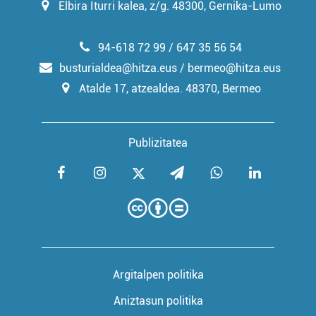
Elbira Iturri kalea, z/g. 48300, Gernika-Lumo
94-618 72 99 / 647 35 56 54
busturialdea@hitza.eus / bermeo@hitza.eus
Atalde 17, atzealdea. 48370, Bermeo
Publizitatea
Argitalpen politika
Aniztasun politika