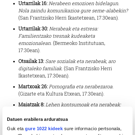
Urtarrilak 16:
Nerabeen emozioen bidelagun.
Nola zaindu komunikazioa gure seme-alabekin?
(San Frantzisko Herri Ikastetxean, 17:30ean).
Urtarrilak 30:
Nerabeak eta estresa:
Familientzako tresnak kudeaketa
emozionalean.
(Bermeoko Institutuan,
17:30ean).
Otsailak 13:
Sare sozialak eta nerabeak, aro
digitaleko familiak.
(San Frantzisko Herri
Ikastetxean, 17:30ean).
Martxoak 26:
Pornografia eta nerabezaroa.
(Gizarte eta Kultura Etxean, 17:30ean).
Maiatzak 8:
Lehen kontsumoak eta nerabeak:
Prebentzioa eta komunikazio eraginkorra
nerabezaroan
. (Eleizalde Ikastolan, 17:30ean).
Datuen erabilera arduratsua
Guk eta
gure 1022 kideek
sure informacio pertsonala,