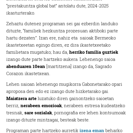
“prestakuntza global bat” antolatu dute, 2024-2025
ikasturterako.
Zehaztu dutenez programan sei gai ezberdin landuko
dituzte, “familiek hezkuntza prozesuan aktiboki parte
hartu dezaten”. Izan ere, nahiz eta saioak Bermeoko
ikastetxeetan egingo diren, ez dira ikastetxeetako
familietara mugatuko; hau da,
herriko familia guztiek
izango dute parte hartzeko aukera. Lehenengo saioa
abenduaren 10ean
[martitzena] izango da, Sagrado
Corazon ikastetxean.
Lehen saioan lehenengo mugikorra Gabonetarako opari
aproposa den edo ez izango dute hizketarako gai.
Maiatzera arte
luzatuko diren gainontzeko saioetan
berriz,
nerabeen emozioak
, nerabeen estresa kudeatzeko
tresnak,
sare sozialak
, pornografia ere lehen kontsumoak
izango dituzte mintzagai, besteak beste.
Programan parte hartzeko aurretik
izena eman
beharko