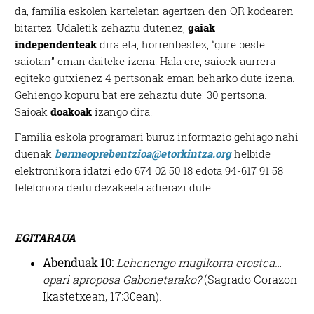
da, familia eskolen karteletan agertzen den QR kodearen
bitartez. Udaletik zehaztu dutenez,
gaiak
independenteak
dira eta, horrenbestez, “gure beste
saiotan” eman daiteke izena. Hala ere, saioek aurrera
egiteko gutxienez 4 pertsonak eman beharko dute izena.
Gehiengo kopuru bat ere zehaztu dute: 30 pertsona.
Saioak
doakoak
izango dira.
Familia eskola programari buruz informazio gehiago nahi
duenak
bermeoprebentzioa@etorkintza.org
helbide
elektronikora idatzi edo 674 02 50 18 edota 94-617 91 58
telefonora deitu dezakeela adierazi dute.
EGITARAUA
Abenduak 10:
Lehenengo mugikorra erostea…
opari aproposa Gabonetarako?
(Sagrado Corazon
Ikastetxean, 17:30ean).