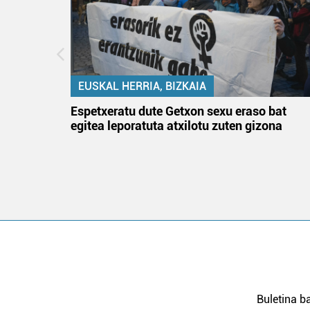
EUSKAL HERRIA, BIZKAIA
atzez»
Espetxeratu dute Getxon sexu eraso bat
egitea leporatuta atxilotu zuten gizona
Buletina ba