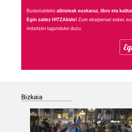
Busturialdeko
albisteak euskaraz, libre eta kalita
Egin zaitez HITZAkide!
Zure ekarpenari esker, eu
indartzen lagunduko duzu.
Eg
Bizkaia