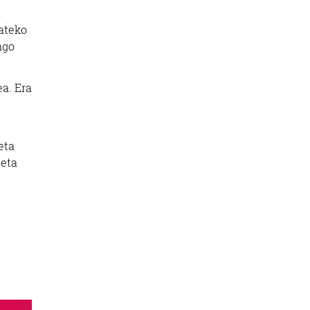
a
ateko
ngo
a. Era
eta
 eta