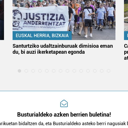
EUSKAL HERRIA, BIZKAIA
Santurtziko udaltzainburuak dimisioa eman
C
du, bi auzi ikerketapean egonda
p
a
Busturialdeko azken berrien buletina!
rikuetan bidaltzen da, eta Busturialdeko asteko berri nagusiak b