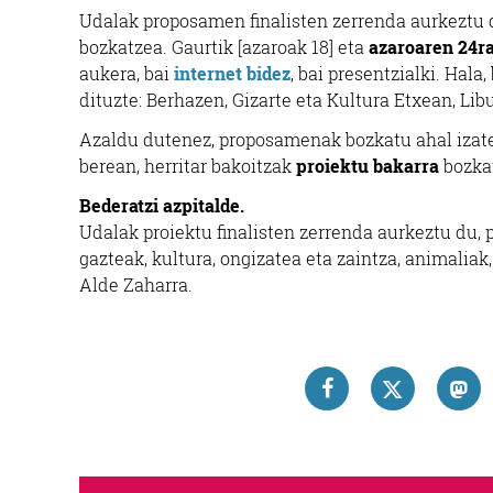
Udalak proposamen finalisten zerrenda aurkeztu d
bozkatzea. Gaurtik [azaroak 18] eta
azaroaren 24ra
aukera, bai
internet
bidez
, bai presentzialki. Hala
dituzte: Berhazen, Gizarte eta Kultura Etxean, Li
Azaldu dutenez, proposamenak bozkatu ahal izate
berean, herritar bakoitzak
proiektu bakarra
bozkat
Bederatzi azpitalde.
Udalak proiektu finalisten zerrenda aurkeztu du,
gazteak, kultura, ongizatea eta zaintza, animaliak
Alde Zaharra.