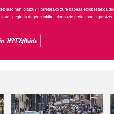
tez
jaso nahi dituzu?
Horretarako zure babesa ezinbestekoa du
skaratik eginda dagoen tokiko informazio profesionala garatzen
in HITZAkide