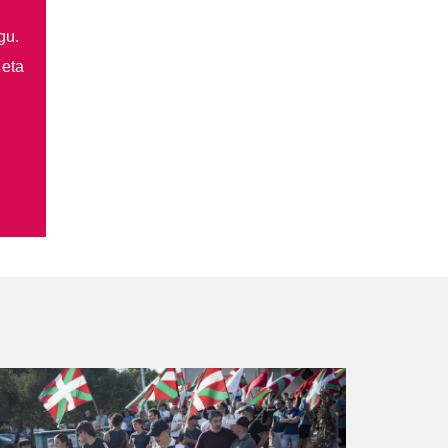
gu.
 eta