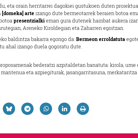
u, eta orain herritarrei dagokiei gustukoen duten proiektu
 [domeka] arte
izango dute bermeotarrek beraien botoa em
, botoa
presentzialki
eman gura dutenek hainbat aukera iza
burutegian, Areneko Kiroldegian eta Zaharren egoitzan.
ko baldintza bakarra egongo da:
Bermeon erroldatuta
egote
u ahal izango duela gogoratu dute.
 proposamenak bederatzi azpitaldetan banatuta: kirola, ume 
, mantenua eta azpiegiturak, jasangarritasuna, merkataritza