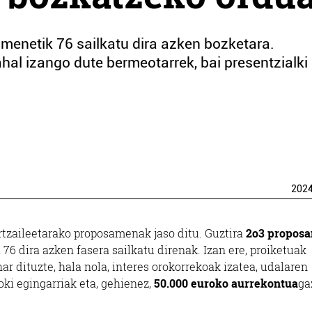
enetik 76 sailkatu dira azken bozketara.
al izango dute bermeotarrek, bai presentzialki 
202
rtzaileetarako proposamenak jaso ditu. Guztira
2o3 propos
 76 dira azken fasera sailkatu direnak. Izan ere, proiketuak
r dituzte, hala nola, interes orokorrekoak izatea, udalaren
ki egingarriak eta, gehienez,
50.000 euroko aurrekontua
ga