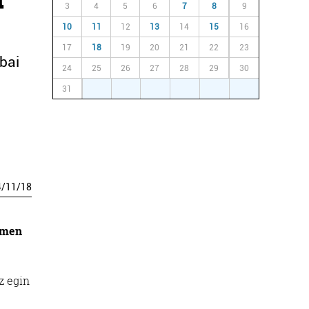
3
4
5
6
7
8
9
10
11
12
13
14
15
16
17
18
19
20
21
22
23
bai
24
25
26
27
28
29
30
31
1
2
3
4
5
6
4
/
11
/
18
amen
z egin