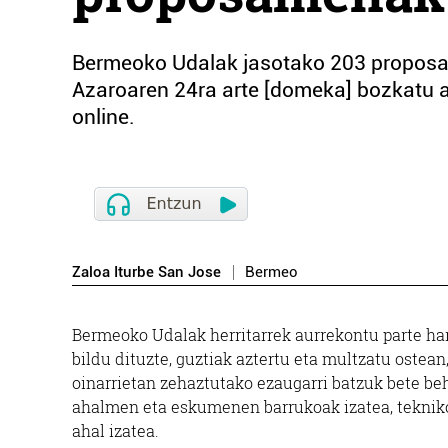
Bermeoko Udalak jasotako 203 proposam
Azaroaren 24ra arte [domeka] bozkatu ah
online.
Zaloa Iturbe San Jose
Bermeo
Bermeoko Udalak herritarrek aurrekontu parte ha
bildu dituzte, guztiak aztertu eta multzatu ostean,
oinarrietan zehaztutako ezaugarri batzuk bete beha
ahalmen eta eskumenen barrukoak izatea, tekniko
ahal izatea.