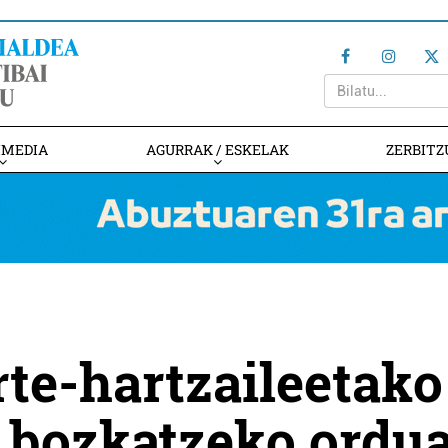
IMEDIA
AGURRAK / ESKELAK
ZERBITZ
te-hartzaileetako
bozkatzeko ordu