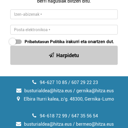
berri nagusiak biltzen ditu.
Pribatutasun Politika
irakurri eta onartzen dut.
Harpidetu
94-627 10 85 / 607 29 22 23
busturialdea@hitza.eus / gernika@hitza.eus
Elbira Iturri kalea, z/g. 48300, Gernika-Lumo
94-618 72 99 / 647 35 56 54
busturialdea@hitza.eus / bermeo@hitza.eus