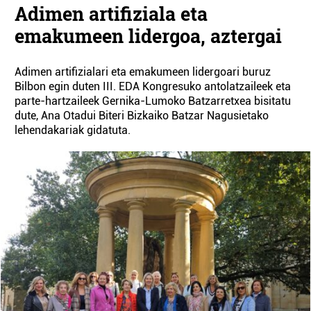
Adimen artifiziala eta
emakumeen lidergoa, aztergai
Adimen artifizialari eta emakumeen lidergoari buruz
Bilbon egin duten III. EDA Kongresuko antolatzaileek eta
parte-hartzaileek Gernika-Lumoko Batzarretxea bisitatu
dute, Ana Otadui Biteri Bizkaiko Batzar Nagusietako
lehendakariak gidatuta.