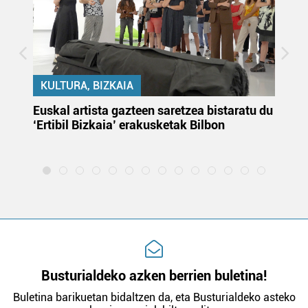
KULTURA, BIZKAIA
Euskal artista gazteen saretzea bistaratu du
On
‘Ertibil Bizkaia’ erakusketak Bilbon
ja
ha
Busturialdeko azken berrien buletina!
Buletina barikuetan bidaltzen da, eta Busturialdeko asteko