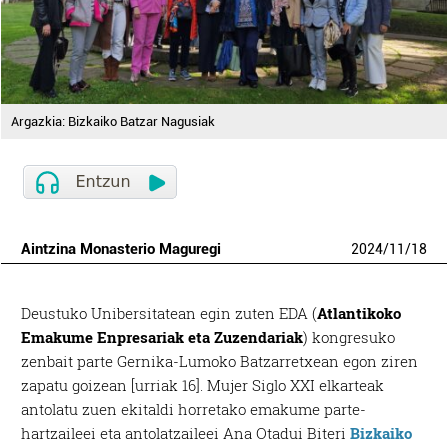
Argazkia: Bizkaiko Batzar Nagusiak
Aintzina Monasterio Maguregi
2024
/
11
/
18
Deustuko Unibersitatean egin zuten EDA (
Atlantikoko
Emakume Enpresariak eta Zuzendariak
) kongresuko
zenbait parte Gernika-Lumoko Batzarretxean egon ziren
zapatu goizean [urriak 16]. Mujer Siglo XXI elkarteak
antolatu zuen ekitaldi horretako emakume parte-
hartzaileei eta antolatzaileei Ana Otadui Biteri
Bizkaiko