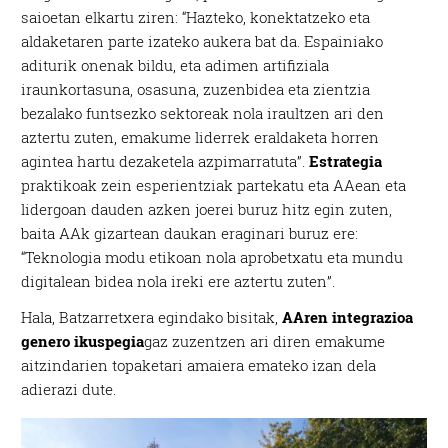
saioetan elkartu ziren: “Hazteko, konektatzeko eta
aldaketaren parte izateko aukera bat da. Espainiako
aditurik onenak bildu, eta adimen artifiziala
iraunkortasuna, osasuna, zuzenbidea eta zientzia
bezalako funtsezko sektoreak nola iraultzen ari den
aztertu zuten, emakume liderrek eraldaketa horren
agintea hartu dezaketela azpimarratuta”.
E
strategia
praktikoak zein esperientziak partekatu eta AAean eta
lidergoan dauden azken joerei buruz hitz egin zuten,
baita AAk gizartean daukan eraginari buruz ere:
“Teknologia modu etikoan nola aprobetxatu eta mundu
digitalean bidea nola ireki ere aztertu zuten”.
Hala, Batzarretxera egindako bisitak,
AAren integrazioa
genero ikuspegia
gaz zuzentzen ari diren emakume
aitzindarien topaketari amaiera emateko izan dela
adierazi dute.