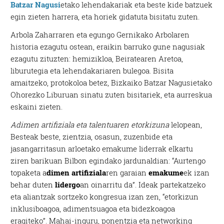
Batzar Nagusi
etako lehendakariak eta beste kide batzuek
egin zieten harrera, eta horiek gidatuta bisitatu zuten.
Arbola Zaharraren eta egungo Gernikako Arbolaren
historia ezagutu ostean, eraikin barruko gune nagusiak
ezagutu zituzten: hemizikloa, Beiratearen Aretoa,
liburutegia eta lehendakariaren bulegoa. Bisita
amaitzeko, protokoloa betez, Bizkaiko Batzar Nagusietako
Ohorezko Liburuan sinatu zuten bisitariek, eta aurreskua
eskaini zieten.
Adimen artifiziala eta talentuaren etorkizuna
lelopean,
Besteak beste, zientzia, osasun, zuzenbide eta
jasangarritasun arloetako emakume liderrak elkartu
ziren barikuan Bilbon egindako jardunaldian: “Aurtengo
topaketa a
dimen artifiziala
ren garaian
emakume
ek izan
behar duten
lidergo
an oinarritu da”. Ideak partekatzeko
eta aliantzak sortzeko kongresua izan zen, “etorkizun
inklusiboagoa, adimentsuagoa eta bidezkoagoa
eragiteko”. Mahai-inguru, ponentzia eta networking