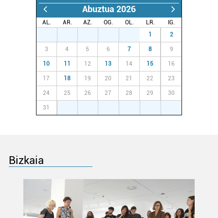
duten interes legitimoa eta horren aurka nola egin
Abuztua 2026
dezakezun ikusteko.
AL.
AR.
AZ.
OG.
OL.
LR.
IG.
27
28
29
30
31
1
2
Lortu zure datu pertsonalak prozesatzeko moduari
buruzko informazio gehiago eta ezarri zure lehentasunak
3
4
5
6
7
8
9
datuen atalean. Edozein unetan alda edo ken dezakezu
10
11
12
13
14
15
16
zure baimena Cookieen adierazpenean.
17
18
19
20
21
22
23
24
25
26
27
28
29
30
Webgune honek cookie propioak eta hirugarrenen cookie-
fitxategiak erabiltzen ditu. Zure esperientzia eta
31
1
2
3
4
5
6
zerbitzuak hobetzeko asmoz, cookie teknologiaz
baliatzen gara. Ohar hau onartuz gero, teknologia hori
erabiltzeko baimen esplizitua ematen diguzu.
Gehiago
irakurri
Bizkaia