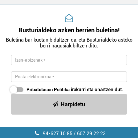
Busturialdeko azken berrien buletina!
Buletina barikuetan bidaltzen da, eta Busturialdeko asteko
berri nagusiak biltzen ditu.
Pribatutasun Politika
irakurri eta onartzen dut.
Harpidetu
94-627 10 85 / 607 29 22 23