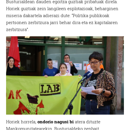
Busturialdean dauden egoitza guztiak pribatuak direla.
Horiek guztiak zein langileen esplotazioak, beharginen
miseria dakartela adierazi dute: “Politika publikoak
pertsonen zerbitzura jarri behar dira eta ez kapitalaren
zerbitzura”.
Horiek horrela,
ondorio nagusi bi
atera dituzte
Mankomunitatearekin, Busturialdeko zenbait