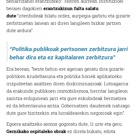
beharrizanei erantzuteko”. Horren aurrean instituzioei
beraiei dagokien
erantzukizun falta salatu
dute
:”irtenbideak bilatu ordez, aurpegia garbitu eta gizarte
zerbitzuetan lanean ari diren langileen bizkar jartzen
dute ardura”.
“Politika publikoak pertsonen zerbitzura jarri
behar dira eta ez kapitalaren zerbitzura”
Era berean, “beste behin ere agerian geratu dira gizarte-
politiken krudeltasuna eta politika horiek aplikatzeko
irizpideetan azaltzen diren diskriminazioak. Lotsagarria
da erakunde publikoen immobilismoa, herritar langileon
zaintza erdigunean jarri eta gure eskubideak bermatzea
ez da lehentasuna antza. Gobernatzen daudenek nahiago
dute gure bizitzekin eta lurraldearekin negozioak egin”.
Egoera azaltzeko asmoz gogoratu dute, 11 urte eta gero,
Gernikako ospitaleko obrak
ez direla bukatu, edota