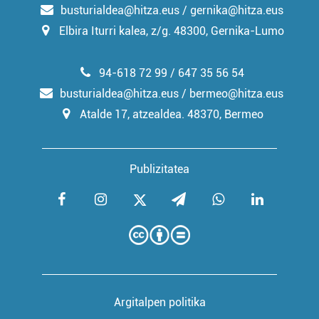
busturialdea@hitza.eus / gernika@hitza.eus
Elbira Iturri kalea, z/g. 48300, Gernika-Lumo
94-618 72 99 / 647 35 56 54
busturialdea@hitza.eus / bermeo@hitza.eus
Atalde 17, atzealdea. 48370, Bermeo
Publizitatea
Argitalpen politika