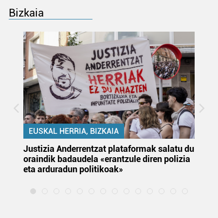
Bizkaia
EUSKAL HERRIA, BIZKAIA
Justizia Anderrentzat plataformak salatu du
Eu
oraindik badaudela «erantzule diren polizia
‘E
eta arduradun politikoak»