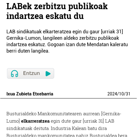
LABek zerbitzu publikoak
indartzea eskatu du
LAB sindikatuak elkarteratzea egin du gaur [urriak 31]
Gernika-Lumon, langileen aldeko zerbitzu publikoak
indartzea eskatuz. Gogoan izan dute Mendatan kaleratu
berri duten langilea.
Ixua Zubieta Etxebarria
2024
/
10
/
31
Busturialdeko Mankomunitatearen aurrean [Gernika-
Lumo]
elkarreratzea
egin dute gaur [urriak 31] LAB
sindikatuak deituta. Industria Kalean batu dira
Busturialdeko mankomunitatea nahiz Busturialdea bera