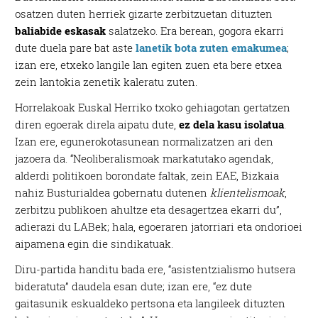
osatzen duten herriek gizarte zerbitzuetan dituzten
baliabide eskasak
salatzeko. Era berean, gogora ekarri
dute duela pare bat aste
lanetik bota zuten emakumea
;
izan ere, etxeko langile lan egiten zuen eta bere etxea
zein lantokia zenetik kaleratu zuten.
Horrelakoak Euskal Herriko txoko gehiagotan gertatzen
diren egoerak direla aipatu dute,
ez dela kasu isolatua
.
Izan ere, egunerokotasunean normalizatzen ari den
jazoera da. “Neoliberalismoak markatutako agendak,
alderdi politikoen borondate faltak, zein EAE, Bizkaia
nahiz Busturialdea gobernatu dutenen
klientelismoak
,
zerbitzu publikoen ahultze eta desagertzea ekarri du”,
adierazi du LABek; hala, egoeraren jatorriari eta ondorioei
aipamena egin die sindikatuak.
Diru-partida handitu bada ere, “asistentzialismo hutsera
bideratuta” daudela esan dute; izan ere, “ez dute
gaitasunik eskualdeko pertsona eta langileek dituzten