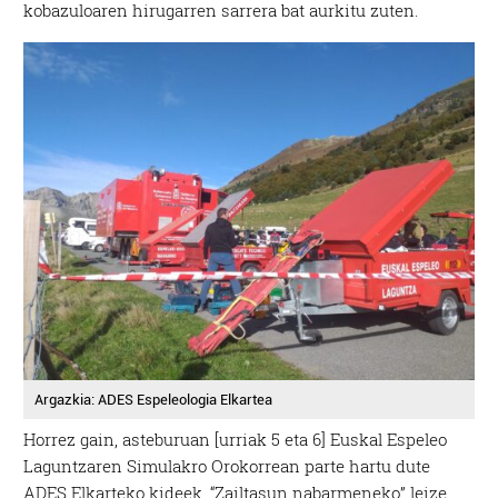
kobazuloaren hirugarren sarrera bat aurkitu zuten.
Argazkia: ADES Espeleologia Elkartea
Horrez gain, asteburuan [urriak 5 eta 6] Euskal Espeleo
Laguntzaren Simulakro Orokorrean parte hartu dute
ADES Elkarteko kideek. “Zailtasun nabarmeneko” leize