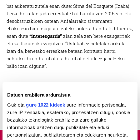
bat aukeratu zutela esan dute: Sima del Bosquete (Izaba).
Leize horretan jada erreskate bat burutu zen 2016ean, eta
desobstruzkioen ostean Anialarrako sistemaren
ebakuazio bide nagusia izateko aukera handiak dituenez,
esan dute
“interesgarria”
zian zela zen bere ezaugarriak
eta zailtasunak ezagutzea. “Ustekabez betetako ariketa
izan da, benetako erreskate batean kontuan hartu
beharko diren hainbat eta hainbat detaileez jabetzeko
balio izan diguna”.
Datuen erabilera arduratsua
Guk eta
gure 1022 kideek
sure informacio pertsonala,
zure IP zenbakia, esaterako, prozesatzen ditugu, cookie
bezalako teknologiak erabiliz eta zure gailuko
informazioak azitzen dugu publizitate eta eduki
pertsonalizatua, publizitatearen eta edukiaren neurketa,