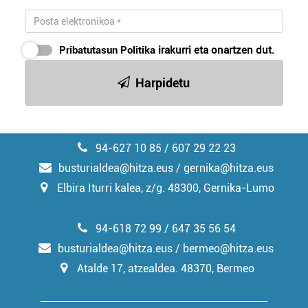
Pribatutasun Politika
irakurri eta onartzen dut.
Harpidetu
94-627 10 85 / 607 29 22 23
busturialdea@hitza.eus / gernika@hitza.eus
Elbira Iturri kalea, z/g. 48300, Gernika-Lumo
94-618 72 99 / 647 35 56 54
busturialdea@hitza.eus / bermeo@hitza.eus
Atalde 17, atzealdea. 48370, Bermeo