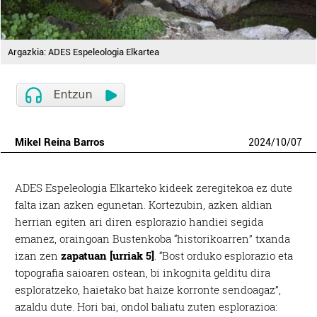
Argazkia: ADES Espeleologia Elkartea
Mikel Reina Barros
2024
/
10
/
07
ADES Espeleologia Elkarteko kideek zeregitekoa ez dute
falta izan azken egunetan. Kortezubin, azken aldian
herrian egiten ari diren esplorazio handiei segida
emanez, oraingoan Bustenkoba “historikoarren” txanda
izan zen
zapatuan [urriak 5]
. “Bost orduko esplorazio eta
topografia saioaren ostean, bi inkognita gelditu dira
esploratzeko, haietako bat haize korronte sendoagaz”,
azaldu dute. Hori bai, ondol baliatu zuten esplorazioa: