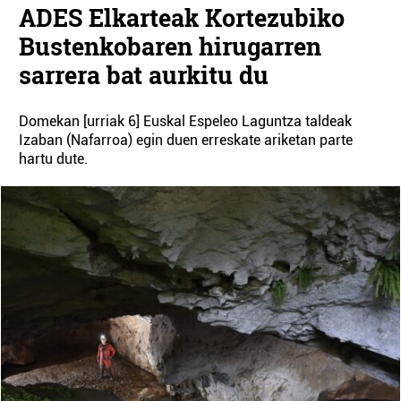
ADES Elkarteak Kortezubiko
Bustenkobaren hirugarren
sarrera bat aurkitu du
Domekan [urriak 6] Euskal Espeleo Laguntza taldeak
Izaban (Nafarroa) egin duen erreskate ariketan parte
hartu dute.