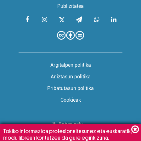
Publizitatea
Argitalpen politika
Aniztasun politika
Pribatutasun politika
Cookieak
Babesleak:
Tokiko informazioa profesionaltasunez eta euskaratik,
modu librean kontatzea da gure eginkizuna.