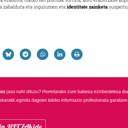
oa zabalduta eta ingurumen eta
identitate zainketa
suspertu
tez
jaso nahi dituzu?
Horretarako zure babesa ezinbestekoa du
skaratik eginda dagoen tokiko informazio profesionala garatzen
in HITZAkide