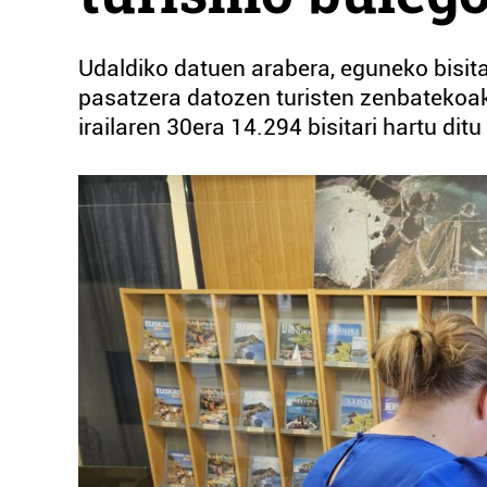
Udaldiko datuen arabera, eguneko bisit
pasatzera datozen turisten zenbatekoak 
irailaren 30era 14.294 bisitari hartu di