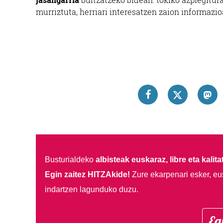
murriztuta, herriari interesatzen zaion informazi
Busturialdeko
albisteak euskaraz, libre eta kalita
Egin zaitez HITZAkide!
Zure ekarpenari esker, eu
indartzen lagunduko duzu.
Eg