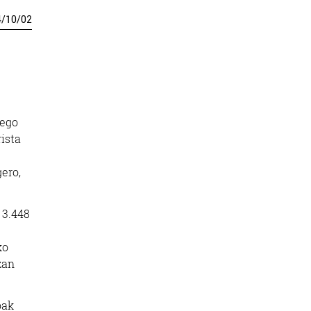
4
/
10
/
02
Bego
ista
ero,
, 3.448
ko
zan
oak