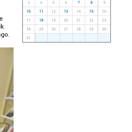
3
4
5
6
7
8
9
10
11
12
13
14
15
16
e
17
18
19
20
21
22
23
ik
24
25
26
27
28
29
30
ago.
31
1
2
3
4
5
6