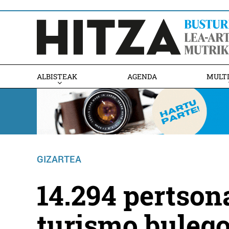
ALBISTEAK
AGENDA
MULT
GIZARTEA
14.294 pertson
turismo buleg