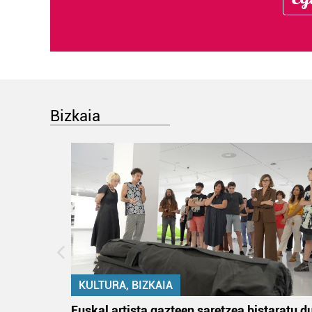
Bizkaia
KULTURA, BIZKAIA
na
Euskal artista gazteen saretzea bistaratu d