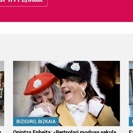
BIZIGIRO, BIZKAIA
u
Onintza Enbeita: «Bertsolari moduan sekula
E