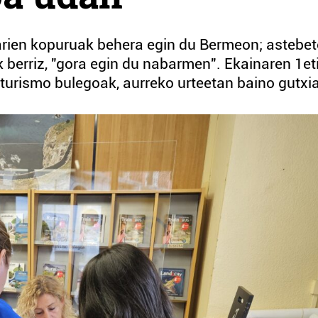
arien kopuruak behera egin du Bermeon; astebet
berriz, "gora egin du nabarmen". Ekainaren 1et
tu turismo bulegoak, aurreko urteetan baino gutxi