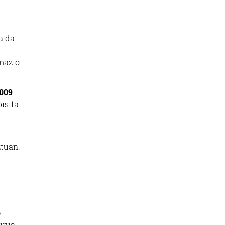
a da
rmazio
009
isita
ztuan.
o
purua