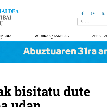
IMEDIA
AGURRAK / ESKELAK
ZERBITZ
ak bisitatu dute
oa udan