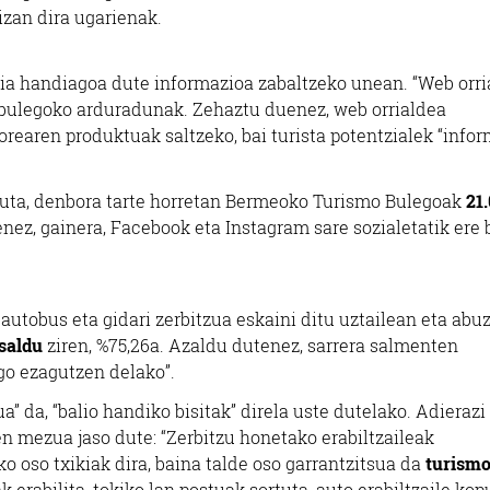
k izan dira ugarienak.
tzia handiagoa dute informazioa zabaltzeko unean. “Web orri
o bulegoko arduradunak. Zehaztu duenez, web orrialdea
orearen produktuak saltzeko, bai turista potentzialek “info
atuta, denbora tarte horretan Bermeoko Turismo Bulegoak
21.
nez, gainera, Facebook eta Instagram sare sozialetatik ere b
utobus eta gidari zerbitzua eskaini ditu uztailean eta abu
 saldu
ziren, %75,26a. Azaldu dutenez, sarrera salmenten
go ezagutzen delako”.
a” da, “balio handiko bisitak” direla uste dutelako. Adierazi
en mezua jaso dute: “Zerbitzu honetako erabiltzaileak
 oso txikiak dira, baina talde oso garrantzitsua da
turism
 erabilita, tokiko lan postuak sortuta, auto erabiltzaile ko