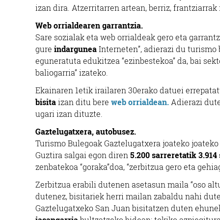
izan dira. Atzerritarren artean, berriz, frantziarra
Web orrialdearen garrantzia.
Sare sozialak eta web orrialdeak gero eta garran
gure
indargunea
Interneten”, adierazi du turism
eguneratuta edukitzea “ezinbestekoa” da, bai sekt
baliogarria” izateko.
Ekainaren 1etik irailaren 30erako datuei errepat
bisita
izan ditu bere
web orrialdean.
Adierazi dute
ugari izan dituzte.
Gaztelugatxera, autobusez.
Turismo Bulegoak Gaztelugatxera joateko joateko a
Guztira salgai egon diren
5.200 sarreretatik 3.914
zenbatekoa “goraka”doa, “zerbitzua gero eta gehia
Zerbitzua erabili dutenen asetasun maila “oso altu
dutenez, bisitariek herri mailan zabaldu nahi dut
Gaztelugatxeko San Juan bisitatzen duten ehuneko
jasangarria
bultzatzeko bidean: tokiko azpiegiturak