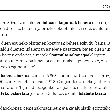
202
laren 30era izandako
erabiltzaile kopuruak behera
egin du,
en direlako beraien jatorrizko lekuetatik. Izan ere, udaldian
ditu.
 duen eguneko bisitarien kopuruak behera egin du, baina, 
ldu duenez, udalerrian astebete pasatzera joaten diren tur
 horren ondorioz, turistek
“kontsulta sakonagoa
k” egiten
rten informazioa lehen bi egunetarako agortzen zaie, eta, g
tzeko egunetarako”.
etsuena abuztua
izan da , 6.868 bisitarigaz. Uztailean, berriz
0 izan ziren eta irailean, 1.918. Gangoitik uztaileko jarduera
marratuta: “Eguraldi ezegonkorra egon da, merkatu estatale
rteko bidaietara
jo dute… Ondorioz, uztaila
hilabete txarra
i
dagokionez, gehienak madriletik eta kataluniatik etorritak