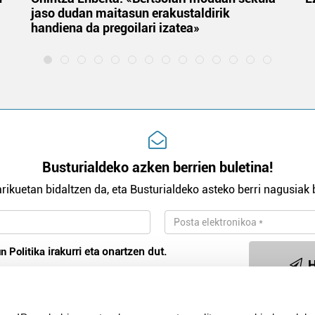
jaso dudan maitasun erakustaldirik
handiena da pregoilari izatea»
Busturialdeko azken berrien buletina!
rikuetan bidaltzen da, eta Busturialdeko asteko berri nagusiak b
n Politika
irakurri eta onartzen dut.
H