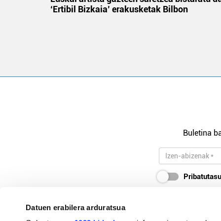
‘Ertibil Bizkaia’ erakusketak Bilbon
Buletina ba
Pribatutasu
Datuen erabilera arduratsua