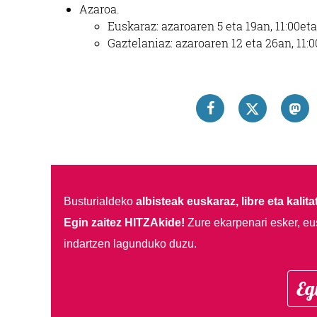
Azaroa.
Euskaraz: azaroaren 5 eta 19an, 11:00et
Gaztelaniaz: azaroaren 12 eta 26an, 11:
Busturialdeko
albisteak euskaraz, libre eta kalita
Egin zaitez HITZAkide!
Zure ekarpenari esker, eu
indartzen lagunduko duzu.
Eg