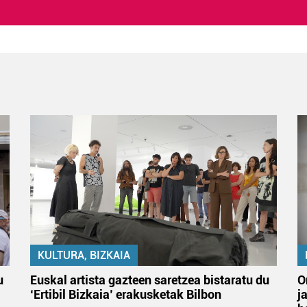
KULTURA, BIZKAIA
u
Euskal artista gazteen saretzea bistaratu du
O
‘Ertibil Bizkaia’ erakusketak Bilbon
j