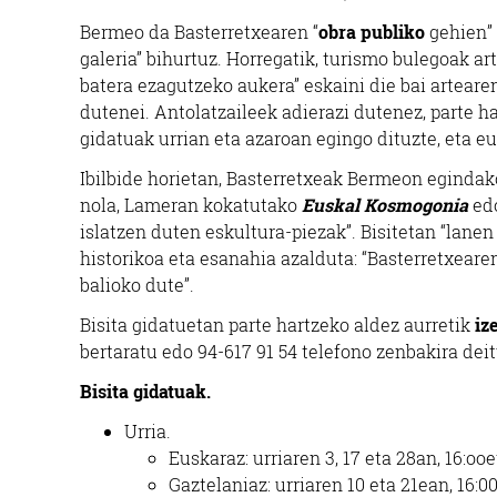
Bermeo da Basterretxearen “
obra publiko
gehien” 
galeria” bihurtuz. Horregatik, turismo bulegoak 
batera ezagutzeko aukera” eskaini die bai artearen
dutenei. Antolatzaileek adierazi dutenez, parte h
gidatuak urrian eta azaroan egingo dituzte, eta e
Ibilbide horietan, Basterretxeak Bermeon egindako
nola, Lameran kokatutako
Euskal Kosmogonia
ed
islatzen duten eskultura-piezak”. Bisitetan “lane
historikoa eta esanahia azalduta: “Basterretxeare
balioko dute”.
Bisita gidatuetan parte hartzeko aldez aurretik
iz
bertaratu edo 94-617 91 54 telefono zenbakira dei
Bisita gidatuak.
Urria.
Euskaraz: urriaren 3, 17 eta 28an, 16:oo
Gaztelaniaz: urriaren 10 eta 21ean, 16:0