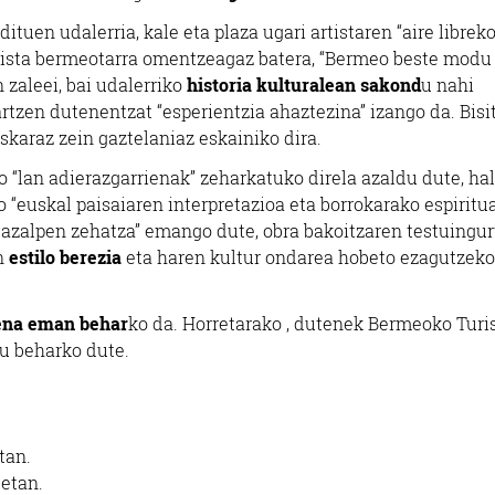
dituen udalerria, kale eta plaza ugari artistaren “aire librek
artista bermeotarra omentzeagaz batera, “Bermeo beste modu
 zaleei, bai udalerriko
historia kulturalean sakond
u nahi
artzen dutenentzat “esperientzia ahaztezina” izango da. Bisi
uskaraz zein gaztelaniaz eskainiko dira.
 “lan adierazgarrienak” zeharkatuko direla azaldu dute, ha
o “euskal paisaiaren interpretazioa eta borrokarako espiritua
n azalpen zehatza” emango dute, obra bakoitzaren testuingu
n
estilo berezia
eta haren kultur ondarea hobeto ezagutzeko
ena eman behar
ko da. Horretarako , dutenek Bermeoko Tur
tu beharko dute.
etan.
0etan.