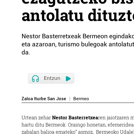
antolatu dituzt
Nestor Basterretxeak Bermeon egindako 
eta azaroan, turismo bulegoak antolatut
da.
Zaloa Iturbe San Jose
Bermeo
Urtean zehar
Nestor Basterretxea
ren jaiotzaren 
hartu ditu Bermeok. Oraingo honetan, efemeridea o
zabalari balioa emateko” asmoz, Bermeoko Udal