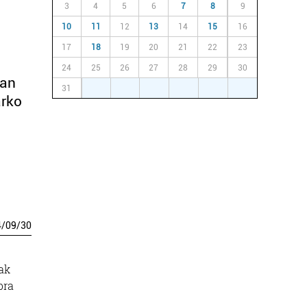
3
4
5
6
7
8
9
10
11
12
13
14
15
16
17
18
19
20
21
22
23
24
25
26
27
28
29
30
ian
31
1
2
3
4
5
6
arko
4
/
09
/
30
ak
bra