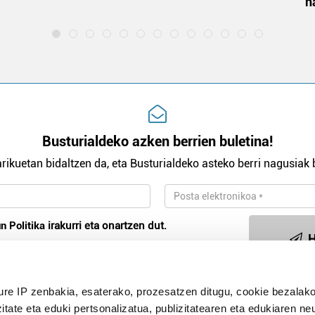
h
Busturialdeko azken berrien buletina!
rikuetan bidaltzen da, eta Busturialdeko asteko berri nagusiak b
n Politika
irakurri eta onartzen dut.
H
ure IP zenbakia, esaterako, prozesatzen ditugu, cookie bezalako
Publizitatea
itate eta eduki pertsonalizatua, publizitatearen eta edukiaren ne