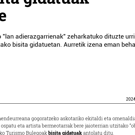
e
"lan adierazgarrienak" zeharkatuko dituzte urr
ako bisita gidatuetan. Aurretik izena eman beh
202
mendeurreana gogoratzeko askotariko ekitaldi eta omenaldi
spatu eta artista bermeotarrak bere jaioterrian utzitako “o
eko Turismo Bulegoak
bisita gidatuak
antolatu ditu.