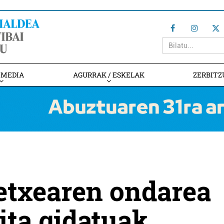
IMEDIA
AGURRAK / ESKELAK
ZERBITZ
etxearen ondarea
ita gidatuak