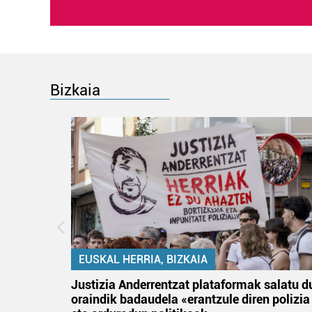
Bizkaia
EUSKAL HERRIA, BIZKAIA
an
Justizia Anderrentzat plataformak salatu d
oraindik badaudela «erantzule diren polizia