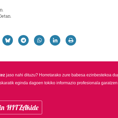
an.
00etan.
tez
jaso nahi dituzu?
Horretarako zure babesa ezinbestekoa du
skaratik eginda dagoen tokiko informazio profesionala garatzen
in HITZAkide