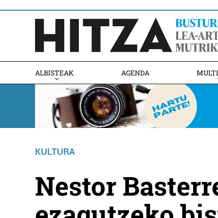
ALBISTEAK
AGENDA
MULT
KULTURA
Nestor Basterr
ezagutzeko bis