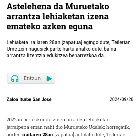
Astelehena da Muruetako
arrantza lehiaketan izena
emateko azken eguna
Lehiaketa irailaren 28an [zapatua] egingo dute, Teilerian.
Ume zein nagusiek parte hartu ahalko dute, baina
arrantza lizentzia edukitzea beharrezkoa da.
Zaloa Iturbe San Jose
2024
/
09
/
20
2022an berreskuratu zuten arrantza lehiaketari
jarraipena eman nahi dio Muruetako Udalak; horregatik,
aurten
irailaren 28an
[zapatua] antolatu dute, Teilerian.