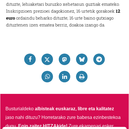
dituzte, lehiaketari buruzko xehetasun guztiak emateko.
Inskripzioen prezioei dagokionez, 16 urtetik gorakoek
12
euro
ordaindu beharko dituzte; 16 urte baino gutxiago
dituztenen izen ematea berriz, doakoa izango da.
Busturialdeko
albisteak euskaraz, libre eta kalitatez
jaso nahi dituzu?
Horretarako zure babesa ezinbestekoa
dugu.
Egin zaitez HITZAkide!
Zure ekarpenari esker,