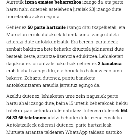
Aurretik
izena ematea beharrezkoa
izango da, eta parte
hartu nahi dutenek astelehena [irailak 23] izango dute
horretarako azken eguna.
Gehienez
50 parte hartzaile
izango ditu txapelketak, eta
Muruetan erroldatutakoek lehentasuna izango dutela
adierazi dute antolakuntzatik. Era berean, partaideek
zenbait baldintza bete beharko dituztela jakinarazi dute
besteak beste, arrantza-lizentzia edukitzea. Lehiaketari
dagokionez, arrantzale bakoitzak gehienez
2 kanabera
erabili ahal izango ditu, eta horietako bakoitzaean amu
bakarra. Zehaztu dutenez, puntu banaketa
antolakuntzaren araudia jarraituz egingo da.
Azaldu dutenez, lehiaketan ume zein nagusiek parte
hartu ahal izango dute, baina 15 urtetik beherakoak heldu
batekin joan beharko dute nahitaez. Interesa dutenek
661
54 33 66 telefonora
idatzi beharko dute, izena emateko.
Antolatzaileek adierazi dutenez, parte hartzaileak
Murueta arrantza taldearen WhatsApp taldean sartuko