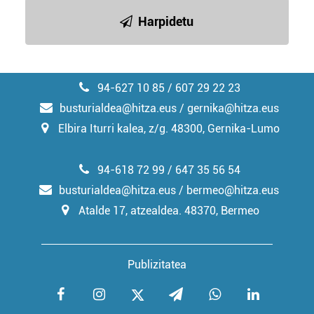
Harpidetu
94-627 10 85 / 607 29 22 23
busturialdea@hitza.eus / gernika@hitza.eus
Elbira Iturri kalea, z/g. 48300, Gernika-Lumo
94-618 72 99 / 647 35 56 54
busturialdea@hitza.eus / bermeo@hitza.eus
Atalde 17, atzealdea. 48370, Bermeo
Publizitatea