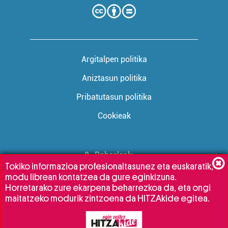
Argitalpen politika
Aniztasun politika
Pribatutasun politika
Cookieak
Babesleak:
Tokiko informazioa profesionaltasunez eta euskaratik,
modu librean kontatzea da gure eginkizuna.
Horretarako zure ekarpena beharrezkoa da, eta ongi
maitatzeko modurik zintzoena da HITZAkide egitea.