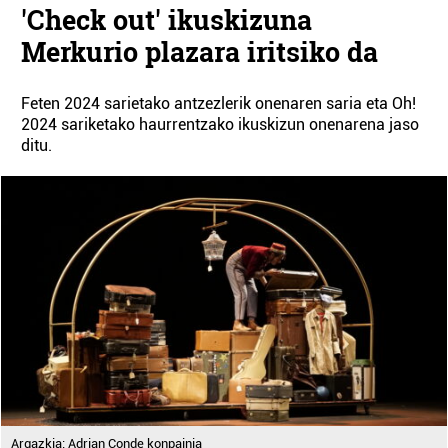
'Check out' ikuskizuna
Merkurio plazara iritsiko da
Feten 2024 sarietako antzezlerik onenaren saria eta Oh!
2024 sariketako haurrentzako ikuskizun onenarena jaso
ditu.
Argazkia: Adrian Conde konpainia