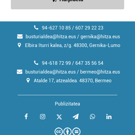
94-627 10 85 / 607 29 22 23
busturialdea@hitza.eus / gernika@hitza.eus
Elbira Iturri kalea, z/g. 48300, Gernika-Lumo
94-618 72 99 / 647 35 56 54
busturialdea@hitza.eus / bermeo@hitza.eus
Atalde 17, atzealdea. 48370, Bermeo
Publizitatea