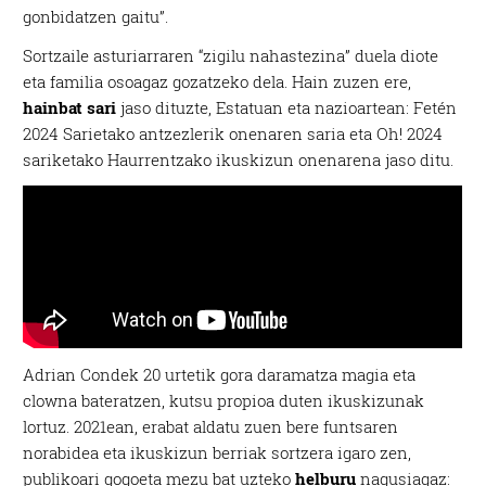
gonbidatzen gaitu”.
Sortzaile asturiarraren “zigilu nahastezina” duela diote
eta familia osoagaz gozatzeko dela. Hain zuzen ere,
hainbat sari
jaso dituzte, Estatuan eta nazioartean: Fetén
2024 Sarietako antzezlerik onenaren saria eta Oh! 2024
sariketako Haurrentzako ikuskizun onenarena jaso ditu.
Adrian Condek 20 urtetik gora daramatza magia eta
clowna bateratzen, kutsu propioa duten ikuskizunak
lortuz. 2021ean, erabat aldatu zuen bere funtsaren
norabidea eta ikuskizun berriak sortzera igaro zen,
publikoari gogoeta mezu bat uzteko
helburu
nagusiagaz: