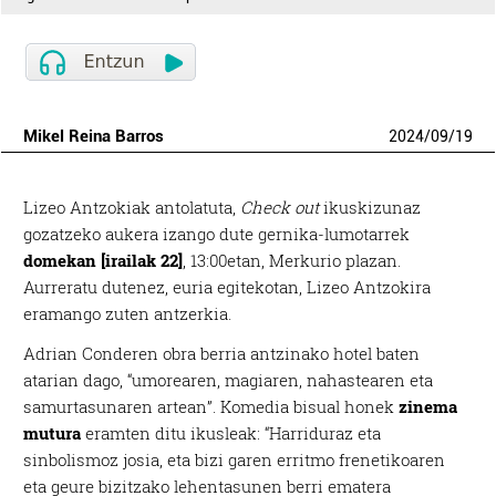
Mikel Reina Barros
2024
/
09
/
19
Lizeo Antzokiak antolatuta,
Check out
ikuskizunaz
gozatzeko aukera izango dute gernika-lumotarrek
domekan [irailak 22]
, 13:00etan, Merkurio plazan.
Aurreratu dutenez, euria egitekotan, Lizeo Antzokira
eramango zuten antzerkia.
Adrian Conderen obra berria antzinako hotel baten
atarian dago, “umorearen, magiaren, nahastearen eta
samurtasunaren artean”. Komedia bisual honek
zinema
mutura
eramten ditu ikusleak: “Harriduraz eta
sinbolismoz josia, eta bizi garen erritmo frenetikoaren
eta geure bizitzako lehentasunen berri ematera