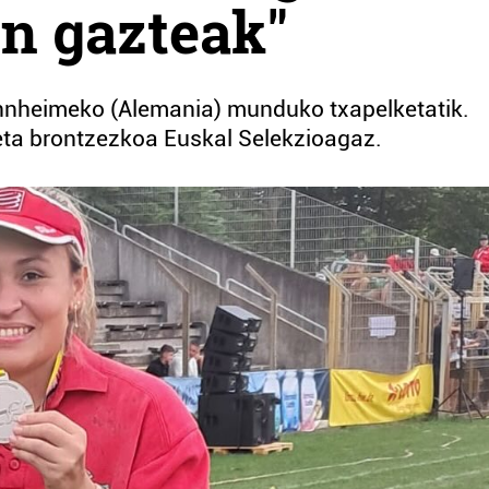
n gazteak"
annheimeko (Alemania) munduko txapelketatik.
 eta brontzezkoa Euskal Selekzioagaz.