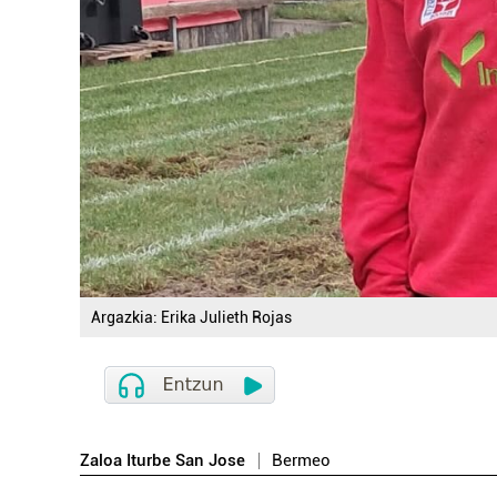
Argazkia: Erika Julieth Rojas
Zaloa Iturbe San Jose
Bermeo