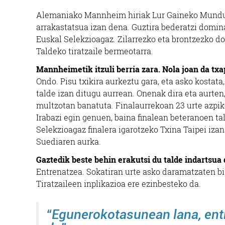
Alemaniako Mannheim hiriak Lur Gaineko Munduko
arrakastatsua izan dena. Guztira bederatzi domina
Euskal Selekzioagaz. Zilarrezko eta brontzezko do
Taldeko tiratzaile bermeotarra.
Mannheimetik itzuli berria zara. Nola joan da tx
Ondo. Pisu txikira aurkeztu gara, eta asko kostata
talde izan ditugu aurrean. Onenak dira eta aurten,
multzotan banatuta. Finalaurrekoan 23 urte azpiko
Irabazi egin genuen, baina finalean beteranoen ta
Selekzioagaz finalera igarotzeko Txina Taipei iza
Suediaren aurka.
Gaztedik beste behin erakutsi du talde indartsua
Entrenatzea. Sokatiran urte asko daramatzaten b
Tiratzaileen inplikazioa ere ezinbesteko da.
“Egunerokotasunean lana, entr