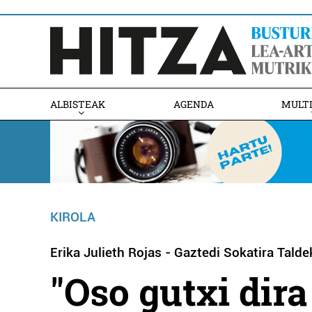
ALBISTEAK
AGENDA
MULT
KIROLA
Erika Julieth Rojas - Gaztedi Sokatira Talde
"Oso gutxi dira