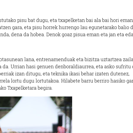
tutako pisu bat dugu, eta txapelketan bai ala bai hori eman
tzen gara, eta pisu horrek hurrengo lau egunetarako balio d
anda, dena da hobea. Denok goaz pisua eman eta jan eta ed
otasunean lana, entrenamenduak eta bizitza uztartzea zaila
a da. Urrian hasi genuen denboraldiaurrea, eta asko sufritu
erriak izan ditugu, eta teknika ikasi behar izaten dutenez,
rrela lortu dugu lortutakoa. Hilabete barru berriro hasiko ga
ako Txapelketara begira.