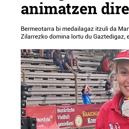
animatzen dire
Bermeotarra bi medailagaz itzuli da M
Zilarrezko domina lortu du Gaztedigaz,