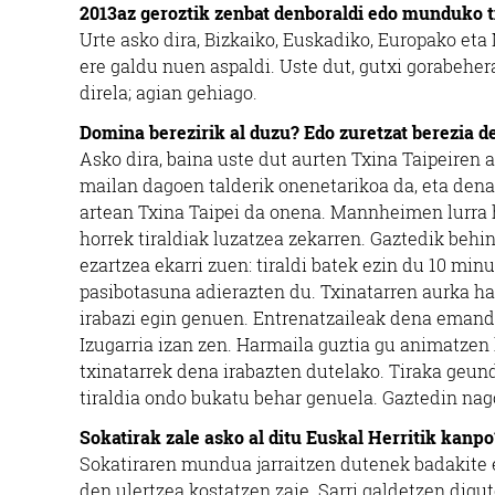
2013az geroztik zenbat denboraldi edo munduko t
Urte asko dira, Bizkaiko, Euskadiko, Europako eta
ere galdu nuen aspaldi. Uste dut, gutxi gorabehe
direla; agian gehiago.
Domina berezirik al duzu? Edo zuretzat berezia de
Asko dira, baina uste dut aurten Txina Taipeiren 
mailan dagoen talderik onenetarikoa da, eta den
artean Txina Taipei da onena. Mannheimen lurra h
horrek tiraldiak luzatzea zekarren. Gaztedik behin
ezartzea ekarri zuen: tiraldi batek ezin du 10 min
pasibotasuna adierazten du. Txinatarren aurka hai
irabazi egin genuen. Entrenatzaileak dena emanda
Izugarria izan zen. Harmaila guztia gu animatzen 
txinatarrek dena irabazten dutelako. Tiraka geund
tiraldia ondo bukatu behar genuela. Gaztedin nago
Sokatirak zale asko al ditu Euskal Herritik kanpo
Sokatiraren mundua jarraitzen dutenek badakite ez 
den ulertzea kostatzen zaie. Sarri galdetzen digu