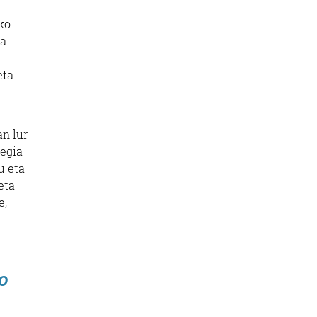
ko
a.
eta
n lur
regia
u eta
eta
e,
do