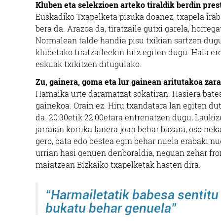
Kluben eta selekzioen arteko tiraldik berdin prest
Euskadiko Txapelketa pisuka doanez, txapela ira
bera da. Arazoa da, tiratzaile gutxi garela, horreg
Normalean talde handia pisu txikian sartzen dugu
klubetako tiratzaileekin hitz egiten dugu. Hala er
eskuak txikitzen ditugulako.
Zu, gainera, goma eta lur gainean aritutakoa zara
Hamaika urte daramatzat sokatiran. Hasiera bate
gainekoa. Orain ez. Hiru txandatara lan egiten du
da. 20:30etik 22:00etara entrenatzen dugu, Laukiz
jarraian korrika lanera joan behar bazara, oso ne
gero, bata edo bestea egin behar nuela erabaki nue
urrian hasi genuen denboraldia, neguan zehar fron
maiatzean Bizkaiko txapelketak hasten dira.
“Harmailetatik babesa sentitu 
bukatu behar genuela”