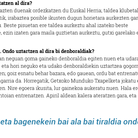
atzen al dira?
bazten duenak ordezkatzen du Euskal Herria; taldea klubeta
atik, irabaztea posible ikusten dugun horietara aurkezten gar
. Beste pisuetan ere taldea aurkeztu ahal izateko beste
e, ezin izaten gara maila guztietan aurkeztu, gutxi garelako 
. Ondo uztartzen al dira bi denboraldiak?
an neguan goma gaineko denboraldia egiten nuen eta udara
t eta hori neguko eta udako denboraldiekin uztartzea gogor
en; goiz esnatu behar bazara, edo gauean, ordu bat entrenat
kagarria da. Horregatik, Getxoko Munduko Txapelketa jokatu 
n. Nire egoera ikusita, lur gainekoa aukeratu nuen. Hala er
toian entrenatzen. Apiril aldean kalera ateratzen gara, eta
eta bagenekein bai ala bai tiraldia on