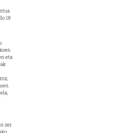
ontua
do 18
u
zkoen
en eta
iak
riz,
nuen.
ela,
i
ri zer
ako.