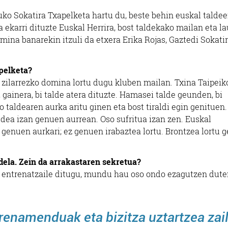
 Sokatira Txapelketa hartu du, beste behin euskal taldee
 ekarri dituzte Euskal Herrira, bost taldekako mailan eta la
mina banarekin itzuli da etxera Erika Rojas, Gaztedi Sokati
apelketa?
, zilarrezko domina lortu dugu kluben mailan. Txina Taipeik
 gainera, bi talde atera dituzte. Hamasei talde geunden, bi
 taldearen aurka aritu ginen eta bost tiraldi egin genituen.
ldea izan genuen aurrean. Oso sufritua izan zen. Euskal
n genuen aurkari; ez genuen irabaztea lortu. Brontzea lortu 
 dela. Zein da arrakastaren sekretua?
i entrenatzaile ditugu, mundu hau oso ondo ezagutzen dute
enamenduak eta bizitza uztartzea zai