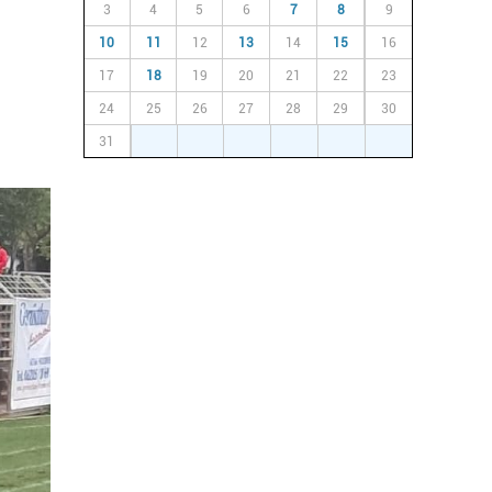
3
4
5
6
7
8
9
10
11
12
13
14
15
16
17
18
19
20
21
22
23
24
25
26
27
28
29
30
31
1
2
3
4
5
6