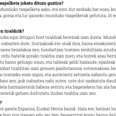
xapelketa jokatu dituzu guztira?
 Munduko txapelketa asko, eta ezin dut zenbaki bat esan, k
ra, goma eta lur gaineko munduko txapelketak gehituta, 16 e
n tiraldirik?
aurka egin ditugun bost tiraldiak bereziak izan direla. Mund
a irabazten dute. Suitzakoak ere onak dira, baina emakume
area bezalakoa zen; hondartzan tiratzen zenbiltzala zirudi
 ordu batetik gorako tiraldia izan zuen, eta horrek arau berr
utu baino gehiago iraun, eta taldeak geldi badaude, epaileak
nbat tiralditan izan genuen pasibotasuna; estreinakoan, ber
 tiratzeko esan zigun, eta aurrerantz zetozela nabaritu ge
hasi zen; guk irabaztea nahi zuten: uste dut nazkatuta daud
ela harmailetatik babesa sentitu eta bagenekein bai ala ba
enetik gehien disfrutatu dudan tiraldia izan zen.
?
garela Espainia, Euskal Herria baizik. Hala ere, batzuei ho
te hori non dagoen edo zer den, beraientzat kontu berria del