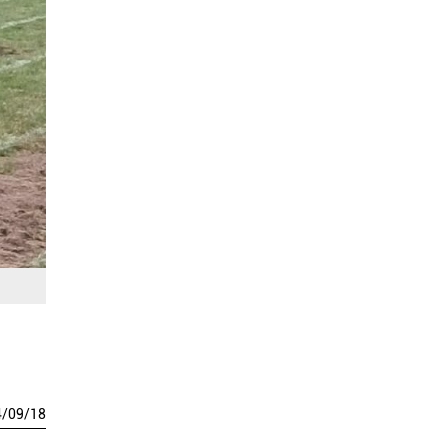
4
/
09
/
18