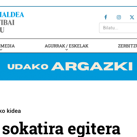
IMEDIA
AGURRAK / ESKELAK
ZERBITZ
ko kidea
 sokatira egitera