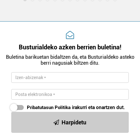
Busturialdeko azken berrien buletina!
Buletina barikuetan bidaltzen da, eta Busturialdeko asteko
berri nagusiak biltzen ditu.
Pribatutasun Politika
irakurri eta onartzen dut.
Harpidetu