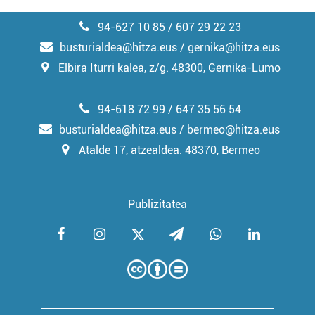
94-627 10 85 / 607 29 22 23
busturialdea@hitza.eus / gernika@hitza.eus
Elbira Iturri kalea, z/g. 48300, Gernika-Lumo
94-618 72 99 / 647 35 56 54
busturialdea@hitza.eus / bermeo@hitza.eus
Atalde 17, atzealdea. 48370, Bermeo
Publizitatea