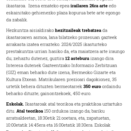
ikastaroa. Izena emateko epea
irailaren 26ra arte
edo
eskainitako gehienezko plaza kopurua bete arte egongo
da zabalik.
Hezkuntza aisialdirako
hezitzaileak trebatzea
da
ikastaroaren asmoa, lana bilatzeko prozesuan gazteek
arrakasta izatea errazteko. 2024/2025 ikasturteko
prestakuntza urrian hasiko da, eta maiatzera arte iraungo
du; zehaztu dutenez, guztira
12 asteburu
izango dira.
Interesa dutenek Gazteentzako Informazio Zerbitzuan
(GIZ) eman beharko dute izena, Bermeoko Gizarte eta
Kultura Etxean. Matrikularen prezioari dagokionez, 35
urtetik behera dituzten bermeotarrek
350 euro
ordaindu
beharko dituzte; gainontzekoek, 450 euro.
Eskolak.
Ikastaroak atal teorikoa eta praktikoa uztartuko
ditu.
Atal teorikoa
150 ordukoa izango da; bariku
arratsaldeetan, 18:30etik 21:ooetara, eta, zapatuetan,
10:00etatik 14:45era eta 16:00etatik 18:30era. Eskolak