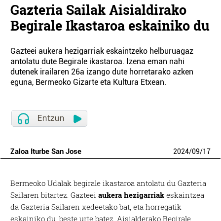
Gazteria Sailak Aisialdirako
Begirale Ikastaroa eskainiko du
Gazteei aukera hezigarriak eskaintzeko helburuagaz
antolatu dute Begirale ikastaroa. Izena eman nahi
dutenek irailaren 26a izango dute horretarako azken
eguna, Bermeoko Gizarte eta Kultura Etxean.
Zaloa Iturbe San Jose
2024
/
09
/
17
Bermeoko Udalak begirale ikastaroa antolatu du Gazteria
Sailaren bitartez. Gazteei
aukera hezigarriak
eskaintzea
da Gazteria Sailaren xedeetako bat, eta horregatik
eskainiko du, beste urte batez, Aisialderako Begirale