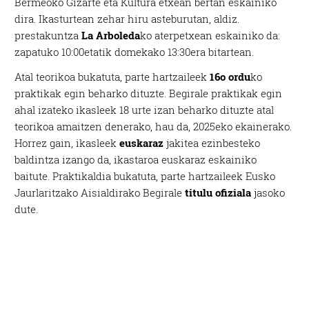
Bermeoko Gizarte eta Kultura etxean bertan eskainiko
dira. Ikasturtean zehar hiru asteburutan, aldiz.
prestakuntza
La Arboleda
ko aterpetxean eskainiko da:
zapatuko 10:00etatik domekako 13:30era bitartean.
Atal teorikoa bukatuta, parte hartzaileek
16o ordu
ko
praktikak egin beharko dituzte. Begirale praktikak egin
ahal izateko ikasleek 18 urte izan beharko dituzte atal
teorikoa amaitzen denerako, hau da, 2025eko ekainerako.
Horrez gain, ikasleek
euskaraz
jakitea ezinbesteko
baldintza izango da, ikastaroa euskaraz eskainiko
baitute. Praktikaldia bukatuta, parte hartzaileek Eusko
Jaurlaritzako Aisialdirako Begirale
titulu ofiziala
jasoko
dute.