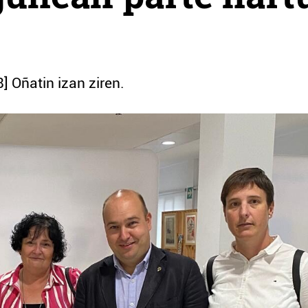
] Oñatin izan ziren.