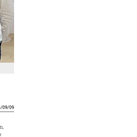
4
/
09
/
09
n,
o