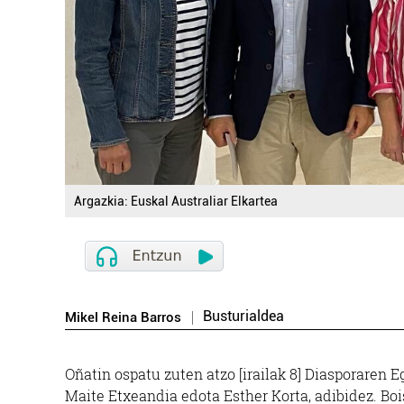
Argazkia: Euskal Australiar Elkartea
Busturialdea
Mikel Reina Barros
Oñatin ospatu zuten atzo [irailak 8] Diasporaren E
Maite Etxeandia edota Esther Korta, adibidez. Boi