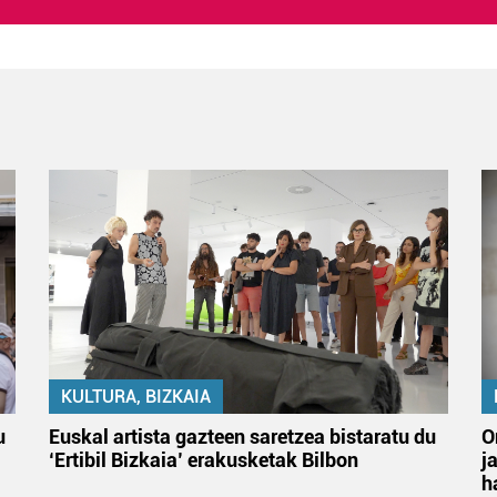
KULTURA, BIZKAIA
u
Euskal artista gazteen saretzea bistaratu du
O
‘Ertibil Bizkaia’ erakusketak Bilbon
j
h