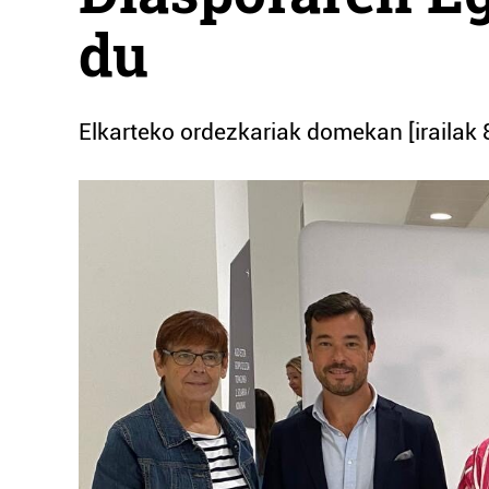
du
Elkarteko ordezkariak domekan [irailak 8