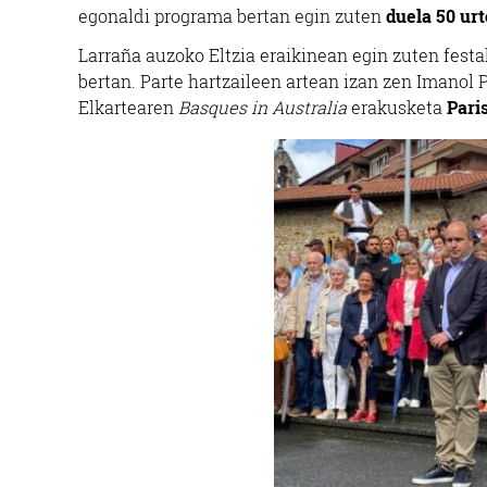
egonaldi programa bertan egin zuten
duela 50 urt
Larraña auzoko Eltzia eraikinean egin zuten festa
bertan. Parte hartzaileen artean izan zen Imanol 
Elkartearen
Basques in Australia
erakusketa
Pari