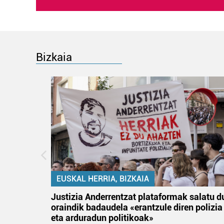
Bizkaia
EUSKAL HERRIA, BIZKAIA
an
Justizia Anderrentzat plataformak salatu d
oraindik badaudela «erantzule diren polizia
eta arduradun politikoak»