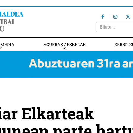
IMEDIA
AGURRAK / ESKELAK
ZERBITZ
iar Elkarteak
gunean parte hart