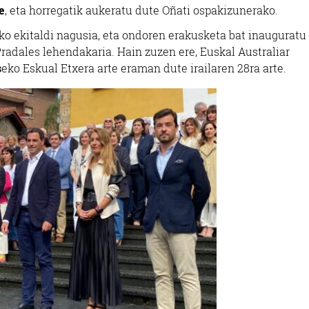
e
, eta horregatik aukeratu dute Oñati ospakizunerako.
ko ekitaldi nagusia, eta ondoren erakusketa bat inauguratu
Pradales lehendakaria. Hain zuzen ere, Euskal Australiar
s
eko Eskual Etxera arte eraman dute irailaren 28ra arte.