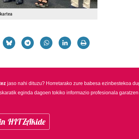
lkartea
tez
jaso nahi dituzu?
Horretarako zure babesa ezinbestekoa du
skaratik eginda dagoen tokiko informazio profesionala garatzen
in HITZAkide