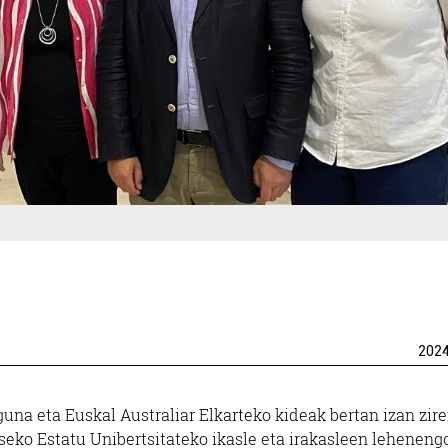
202
guna eta Euskal Australiar Elkarteko kideak bertan izan zire
seko Estatu Unibertsitateko ikasle eta irakasleen leheneng