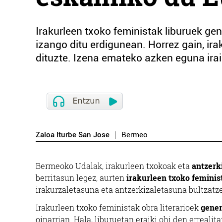
Irakurleen txoko feministak liburuek ge
izango ditu erdigunean. Horrez gain, irak
dituzte. Izena emateko azken eguna irai
Zaloa Iturbe San Jose
Bermeo
Bermeoko Udalak, irakurleen txokoak eta
antzerki
berritasun legez, aurten
irakurleen txoko feminis
irakurzaletasuna eta antzerkizaletasuna bultzatz
Irakurleen txoko feministak obra literarioek
gener
oinarrian. Hala, liburuetan eraiki ohi den erreali