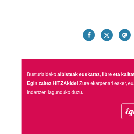
Busturialdeko
albisteak euskaraz, libre eta kalita
Egin zaitez HITZAkide!
Zure ekarpenari esker, eu
indartzen lagunduko duzu.
Eg