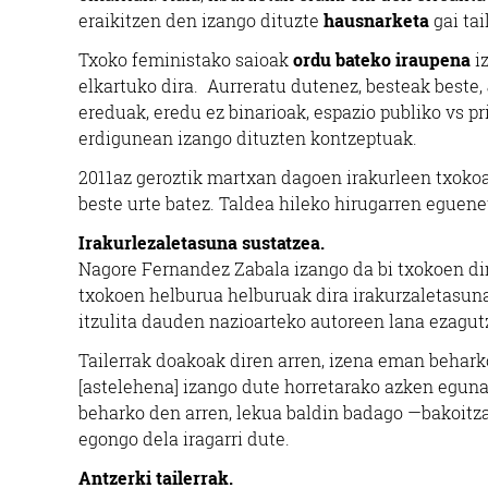
eraikitzen den izango dituzte
hausnarketa
gai ta
Txoko feministako saioak
ordu bateko iraupena
iz
elkartuko dira. Aurreratu dutenez, besteak beste,
ereduak, eredu ez binarioak, espazio publiko vs p
erdigunean izango dituzten kontzeptuak.
2011az geroztik martxan dagoen irakurleen txokoa,
beste urte batez. Taldea hileko hirugarren eguene
Irakurlezaletasuna sustatzea.
Nagore Fernandez Zabala izango da bi txokoen di
txokoen helburua
helburuak dira irakurzaletasun
itzulita dauden nazioarteko autoreen lana ezagut
Tailerrak doakoak diren arren, izena eman behark
[astelehena] izango dute horretarako azken egun
beharko den arren, lekua baldin badago —bakoitza
egongo dela iragarri dute.
Antzerki tailerrak.