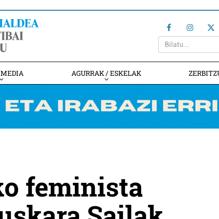
IMEDIA
AGURRAK / ESKELAK
ZERBITZ
ko feminista
uskara Sailak