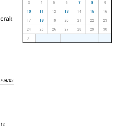
3
4
5
6
7
8
9
10
11
12
13
14
15
16
kerak
17
18
19
20
21
22
23
24
25
26
27
28
29
30
31
1
2
3
4
5
6
4
/
09
/
03
itu