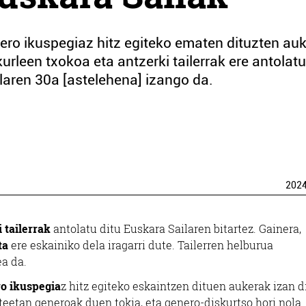
nero ikuspegiaz hitz egiteko ematen dituzten au
urleen txokoa eta antzerki tailerrak ere antolatu
laren 30a [astelehena] izango da.
202
 tailerrak
antolatu ditu Euskara Sailaren bitartez. Gainera,
ta
ere eskainiko dela iragarri dute. Tailerren helburua
ea da.
o ikuspegia
z hitz egiteko eskaintzen dituen aukerak izan d
tateetan generoak duen tokia, eta genero-diskurtso hori nola