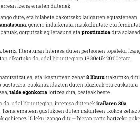
ilerrean izena ematen dutenek.
ango dute, eta hilabete bakoitzeko laugarren eguaztenean
amatasuna
, genero indarkeraia, maskulinitate eta feminita
ribatuak, gorputzak egiletasuna eta
prostituzioa
dira solasa
 berriz, literaturan interesa duten pertsonen topaleku izan
tan elkartuko da, udal liburutegiam 18:30etik 20:00etara.
namizatzailea, eta ikasturtean zehar
8 liburu
irakurriko ditu
a sustatzea, euskaraz idazten duten idazleak eta euskarara
zea,
talde egonkorra
lortzea dira, besteak beste.
o da, udal liburutegian; interesa dutenek
irailaren 30a
a. Izena ematean gustukoen duten irakurleen txokoa zehazt
k gehienez 15 leku izango ditu— bietan parte hartzeko auk