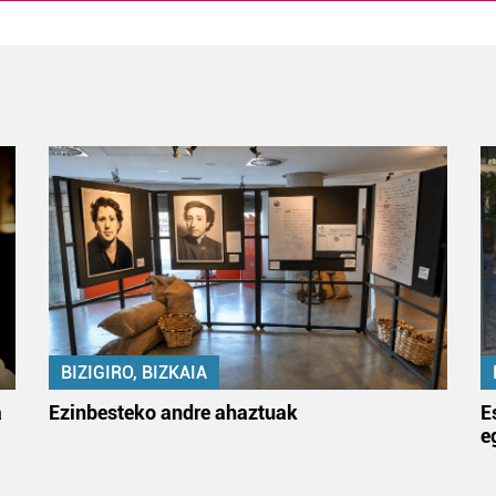
BIZIGIRO, BIZKAIA
a
Ezinbesteko andre ahaztuak
E
e