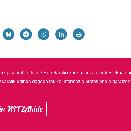
tez
jaso nahi dituzu?
Horretarako zure babesa ezinbestekoa du
skaratik eginda dagoen tokiko informazio profesionala garatzen
in HITZAkide