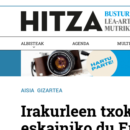
ALBISTEAK
AGENDA
MULT
AISIA
GIZARTEA
Irakurleen txo
eskainiko du E