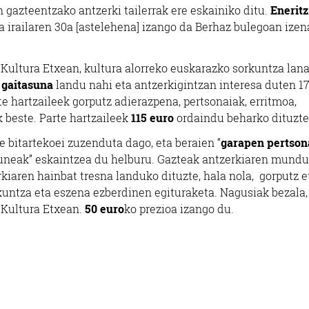
n gazteentzako antzerki tailerrak ere eskainiko ditu.
Eneritz
a irailaren 30a [astelehena] izango da Berhaz bulegoan izen
 Kultura Etxean, kultura alorreko euskarazko sorkuntza lana
 gaitasuna
landu nahi eta antzerkigintzan interesa duten 1
te hartzaileek gorputz adierazpena, pertsonaiak, erritmoa,
k beste. Parte hartzaileek
115 euro
ordaindu beharko dituzte
rte bitartekoei zuzenduta dago, eta beraien “
garapen pertson
guneak” eskaintzea du helburu. Gazteak antzerkiaren mundu
iaren hainbat tresna landuko dituzte, hala nola, gorputz e
ikuntza eta eszena ezberdinen egituraketa. Nagusiak bezala,
a Kultura Etxean.
50 euro
ko prezioa izango du.