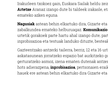
Irakurleen txokoez gain, Euskara Sailak heldu zei
Artetxe
Aranaz izango dute bi taldeek irakasle, et
emateko azken eguna.
Nagusiak
astean behin elkartuko dira, Gizarte eta
zabalkundea emateko helburuagaz.
K
omunikazio
urtetik gorakoek parte hartu ahal izango dute; par
inprobisazioa eta testuak landuko dituzte, bestea
Gazteentzako antzerki tailerra, berriz, 12 eta 16 u
askatasunean jorratzeko espazio bat aurkitzeko 
gerturatzeko asmoz, izena ematen dutenak antzerk
hots adierazpena,
inprobisazioa
, pertsonaien era
hauek ere astean behin elkartuko dira Gizarte et