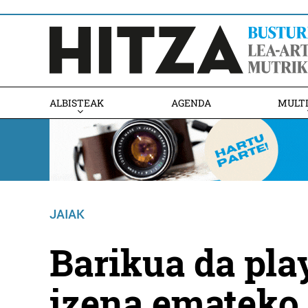
ALBISTEAK
AGENDA
MULT
JAIAK
Barikua da pla
izena emateko