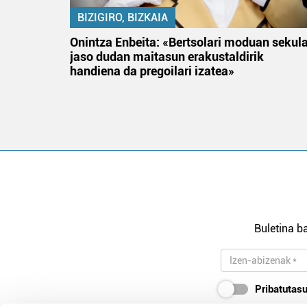
BIZIGIRO, BIZKAIA
na
Onintza Enbeita: «Bertsolari moduan sekul
jaso dudan maitasun erakustaldirik
handiena da pregoilari izatea»
Buletina ba
Pribatutasu