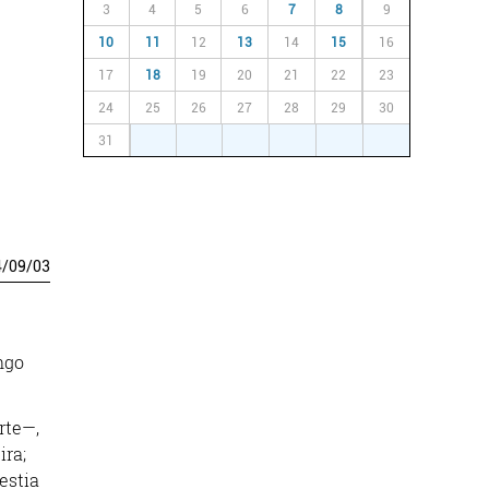
3
4
5
6
7
8
9
10
11
12
13
14
15
16
17
18
19
20
21
22
23
24
25
26
27
28
29
30
31
1
2
3
4
5
6
4
/
09
/
03
ngo
rte—,
ira;
estia