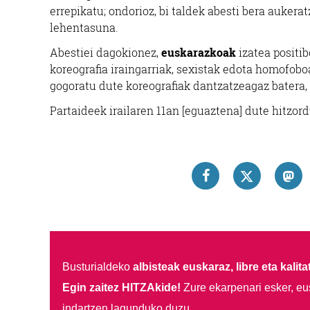
errepikatu; ondorioz, bi taldek abesti bera auke
lehentasuna.
Abestiei dagokionez,
euskarazkoak
izatea positib
koreografia iraingarriak, sexistak edota homofobo
gogoratu dute koreografiak dantzatzeagaz batera,
Partaideek irailaren 11an [eguaztena] dute hitzord
Busturialdeko
albisteak euskaraz, libre eta kalita
Egin zaitez HITZAkide!
Zure ekarpenari esker, eu
indartzen lagunduko duzu.