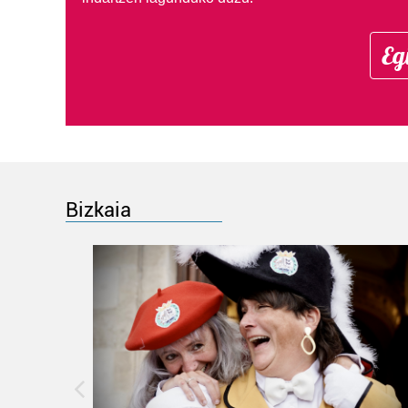
Eg
Bizkaia