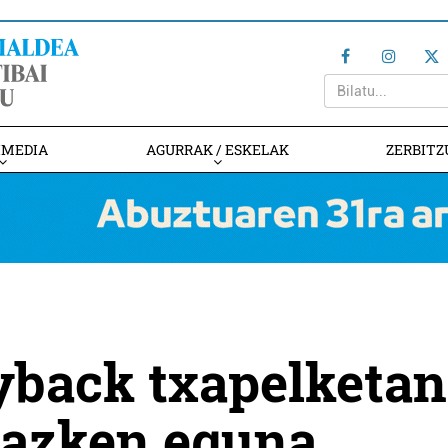
IMEDIA
AGURRAK / ESKELAK
ZERBITZ
yback txapelketan
 azken eguna