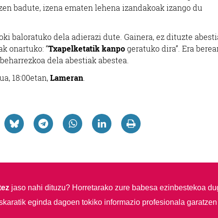
ratzen badute, izena ematen lehena izandakoak izango du
oki baloratuko dela adierazi dute. Gainera, ez dituzte abesti
ak onartuko: “
Txapelketatik kanpo
geratuko dira”. Era berea
 beharrezkoa dela abestiak abestea.
ua, 18:00etan,
Lameran
.
tez
jaso nahi dituzu?
Horretarako zure babesa ezinbestekoa du
skaratik eginda dagoen tokiko informazio profesionala garatzen