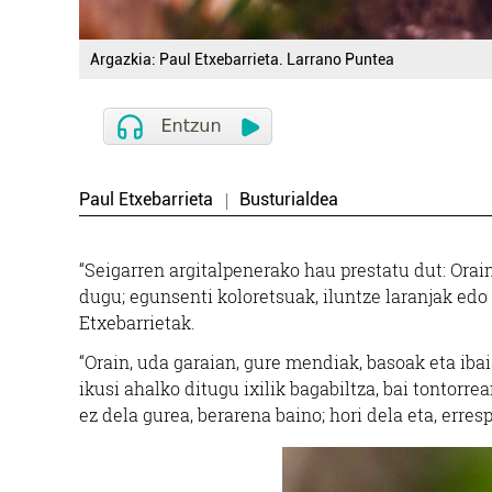
Argazkia: Paul Etxebarrieta. Larrano Puntea
Paul Etxebarrieta
Busturialdea
“Seigarren argitalpenerako hau prestatu dut: Ora
dugu; egunsenti koloretsuak, iluntze laranjak edo l
Etxebarrietak.
“Orain, uda garaian, gure mendiak, basoak eta iba
ikusi ahalko ditugu ixilik bagabiltza, bai tontorr
ez dela gurea, berarena baino; hori dela eta, erre