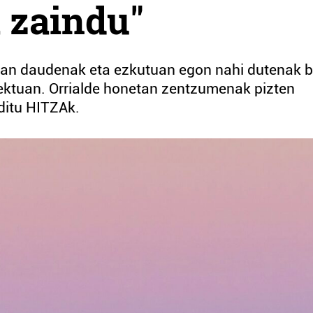
a zaindu"
rian daudenak eta ezkutuan egon nahi dutenak b
iektuan. Orrialde honetan zentzumenak pizten
 ditu HITZAk.