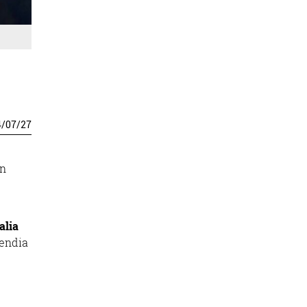
4
/
07
/
27
en
alia
mendia