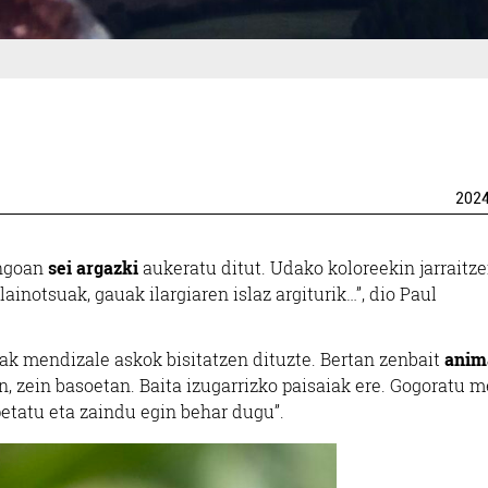
202
ingoan
sei argazki
aukeratu ditut. Udako koloreekin jarraitz
ainotsuak, gauak ilargiaren islaz argiturik…”, dio Paul
iak mendizale askok bisitatzen dituzte. Bertan zenbait
anim
ean, zein basoetan. Baita izugarrizko paisaiak ere. Gogoratu 
spetatu eta zaindu egin behar dugu”.