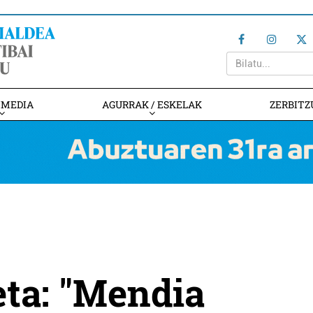
IMEDIA
AGURRAK / ESKELAK
ZERBITZ
eta: "Mendia