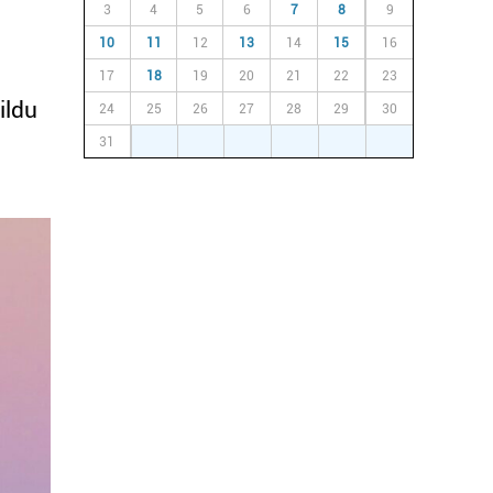
3
4
5
6
7
8
9
10
11
12
13
14
15
16
17
18
19
20
21
22
23
ildu
24
25
26
27
28
29
30
31
1
2
3
4
5
6