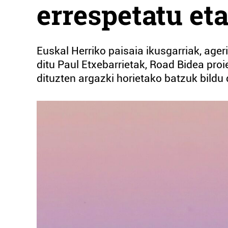
errespetatu et
Euskal Herriko paisaia ikusgarriak, age
ditu Paul Etxebarrietak, Road Bidea pro
dituzten argazki horietako batzuk bildu