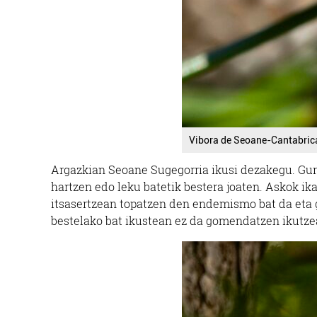
Vibora de Seoane-Cantabric
Argazkian Seoane Sugegorria ikusi dezakegu. Gure
hartzen edo leku batetik bestera joaten. Askok ik
itsasertzean topatzen den endemismo bat da eta 
bestelako bat ikustean ez da gomendatzen ikutzea