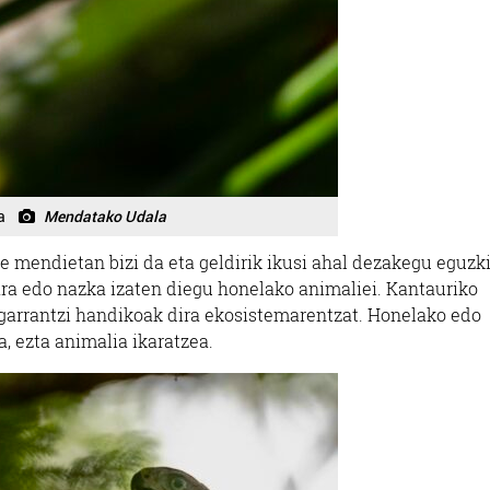
a
Mendatako Udala
 mendietan bizi da eta geldirik ikusi ahal dezakegu eguzk
ara edo nazka izaten diegu honelako animaliei. Kantauriko
garrantzi handikoak dira ekosistemarentzat. Honelako edo
, ezta animalia ikaratzea.