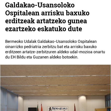
Galdakao-Usansoloko
Ospitalean arrisku baxuko
erditzeak artatzeko gunea
ezartzeko eskatuko dute
Bermeoko Udalak Galdakao-Usansoloko Ospitalean
oinarrizko pedriatria zerbitzu bat eta arrisku baxuko
erditzeen artatze-zerbitzuren aldeko udal-mozioa onartu
du EH Bildu eta Guzanen aldeko botoekin.