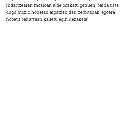
interes komertzial legitimoetan babesten dira. Ikusi gure
indartzearen mozioan alde bozkatu genuen, baina uste
bazkideen zerrenda, beren ustez zein helburutarako
dugu mozio honetan aipatzen den zerbitzuak, egoera
duten interes legitimoa eta horren aurka nola egin
hobetu beharrean kaltetu egin dezakela”.
dezakezun ikusteko.
Lortu zure datu pertsonalak prozesatzeko moduari
buruzko informazio gehiago eta ezarri zure lehentasunak
datuen atalean. Edozein unetan alda edo ken dezakezu
zure baimena Cookieen adierazpenean.
Webgune honek cookie propioak eta hirugarrenen cookie-
fitxategiak erabiltzen ditu. Zure esperientzia eta
zerbitzuak hobetzeko asmoz, cookie teknologiaz
baliatzen gara. Ohar hau onartuz gero, teknologia hori
erabiltzeko baimen esplizitua ematen diguzu.
Gehiago
irakurri