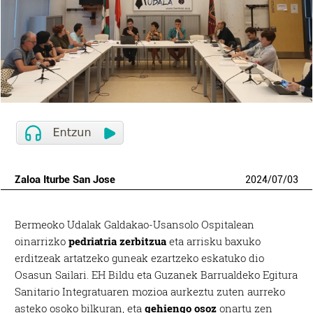
Zaloa Iturbe San Jose
2024
/
07
/
03
Bermeoko Udalak Galdakao-Usansolo Ospitalean
oinarrizko
pedriatria zerbitzua
eta arrisku baxuko
erditzeak artatzeko guneak ezartzeko eskatuko dio
Osasun Sailari. EH Bildu eta Guzanek Barrualdeko Egitura
Sanitario Integratuaren mozioa aurkeztu zuten aurreko
asteko osoko bilkuran, eta
gehiengo osoz
onartu zen