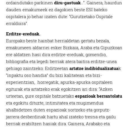
ordaindutako parkinen
diru-gastuak
…”. Gainera, haurdun
dauden emakumeek ez dagokien beste ESI bateko
ospitalera jo behar izaten dute: “Gurutzetako Ospitale
erraldoira”.
Erditze-ereduak.
Europako beste hainbat herrialdetan gertatu bezala,
emakumeen aldarriei esker Bizkaia, Araba eta Gipuzkoan
ere aldatzen hasi dira erditze-ereduak, gomendio,
bibliografia eta legedi berriak atera baitira erditze-unea
gehiago zaintzeko. Erditzeetan
artatze indibidualizatua
k
“inpaktu oso handia” du bizi kalitatean eta bizi-
esperientzian, horregatik, apurka-apurka ospitaleen
egiturak eta artatzeko erak egokitzen ari dira: “Azken
urteetan, gure ospitale batzuetako
espazioak berrantolatu
eta egokitu dituzte, intimitatea eta mugimendua
ahalbidetzen duten espazioak sortzeko eta gorputz-
jarrera desberdinak hartu ahal izateko tresna eta gailu
berriak erabiltzen hasiak dira. Gainera, Arabako eta