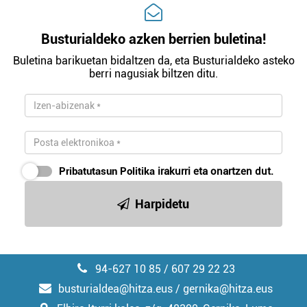
Busturialdeko azken berrien buletina!
Buletina barikuetan bidaltzen da, eta Busturialdeko asteko
berri nagusiak biltzen ditu.
Pribatutasun Politika
irakurri eta onartzen dut.
Harpidetu
94-627 10 85 / 607 29 22 23
busturialdea@hitza.eus / gernika@hitza.eus