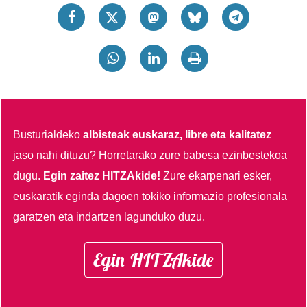
Busturialdeko
albisteak euskaraz, libre eta kalitatez
jaso nahi dituzu?
Horretarako zure babesa ezinbestekoa
dugu.
Egin zaitez HITZAkide!
Zure ekarpenari esker,
euskaratik eginda dagoen tokiko informazio profesionala
garatzen eta indartzen lagunduko duzu.
Egin HITZAkide