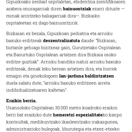
Gipuzkoako zenbait ospitaletan, ebidentzia zientifikoaren
arabera onuragarriak diren
bainuontziak
ezarri dituzte —
minak arintzeko baliagarriak dira—. Bizkaiko
ospitaleetan ez dago bainuontzirik.
Bizkaian ez bezala, Gipuzkoan pediatria eta arrisku
baxuko erditzeak
deszentralizatuta
daude: “Bizkaian,
biztanle gehiago bizitzeaz gain, Gurutzetako Ospitalean
eta Basurtuko Ospitalean artatzen dira Bizkaia osoko
erditze guztiak”. Arrisku handiko nahiz arrisku baxuko
erditzeak, denak leku berean artatzen dira, eta horrek
emagin eta ginekologoen
lan-jarduna baldintzatzen
duela salatu dute, “arrisku baxuko erditzeen arreta
indibidualizatuaren kaltetan”.
Eraikin berria.
Usansoloko Ospitalean 30.000 metro koadroko eraikin
berri bat eraikiko dute
hemeretzi espezialitate
ko kanpo
kontsultak, medikuntzako ikasleentzako irakasgunea,
administrazioko bulegoak, liburutegia eta etxez-etxeko