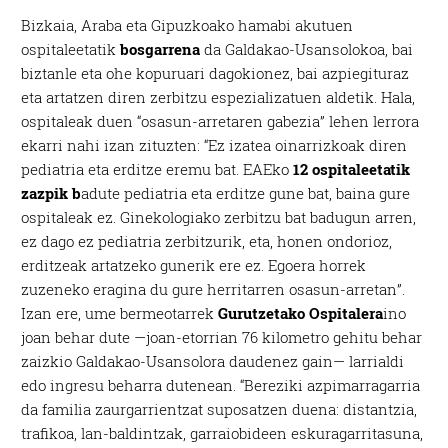
Bizkaia, Araba eta Gipuzkoako hamabi akutuen
ospitaleetatik
bosgarrena
da Galdakao-Usansolokoa, bai
biztanle eta ohe kopuruari dagokionez, bai azpiegituraz
eta artatzen diren zerbitzu espezializatuen aldetik. Hala,
ospitaleak duen “osasun-arretaren gabezia” lehen lerrora
ekarri nahi izan zituzten: “Ez izatea oinarrizkoak diren
pediatria eta erditze eremu bat. EAEko
12 ospitaleetatik
zazpik b
adute pediatria eta erditze gune bat, baina gure
ospitaleak ez. Ginekologiako zerbitzu bat badugun arren,
ez dago ez pediatria zerbitzurik, eta, honen ondorioz,
erditzeak artatzeko gunerik ere ez. Egoera horrek
zuzeneko eragina du gure herritarren osasun-arretan”.
Izan ere, ume bermeotarrek
Gurutzetako Ospitalera
ino
joan behar dute —joan-etorrian 76 kilometro gehitu behar
zaizkio Galdakao-Usansolora daudenez gain— larrialdi
edo ingresu beharra dutenean. “Bereziki azpimarragarria
da familia zaurgarrientzat suposatzen duena: distantzia,
trafikoa, lan-baldintzak, garraiobideen eskuragarritasuna,