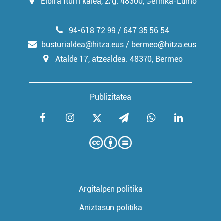
Elbira Iturri kalea, z/g. 48300, Gernika-Lumo
94-618 72 99 / 647 35 56 54
busturialdea@hitza.eus / bermeo@hitza.eus
Atalde 17, atzealdea. 48370, Bermeo
Publizitatea
Argitalpen politika
Aniztasun politika