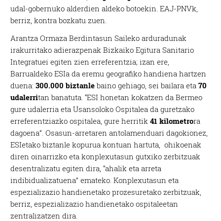
udal-gobernuko alderdien aldeko botoekin. EAJ-PNVk,
berriz, kontra bozkatu zuen.
Arantza Ormaza Berdintasun Saileko arduradunak
irakurritako adierazpenak Bizkaiko Egitura Sanitario
Integratuei egiten zien erreferentzia; izan ere,
Barrualdeko ESIa da eremu geografiko handiena hartzen
duena:
300.000 biztanle
baino gehiago, sei bailara eta
70
udalerri
tan banatuta. “ESI honetan kokatzen da Bermeo
gure udalerria eta Usansoloko Ospitalea da guretzako
erreferentziazko ospitalea, gure herritik
41 kilometro
ra
dagoena”. Osasun-arretaren antolamenduari dagokionez,
ESIetako biztanle kopurua kontuan hartuta, ohikoenak
diren oinarrizko eta konplexutasun gutxiko zerbitzuak
desentralizatu egiten dira, “ahalik eta arreta
indibidualizatuena” emateko. Konplexutasun eta
espezializazio handienetako prozesuretako zerbitzuak,
berriz, espezializazio handienetako ospitaleetan
zentralizatzen dira.