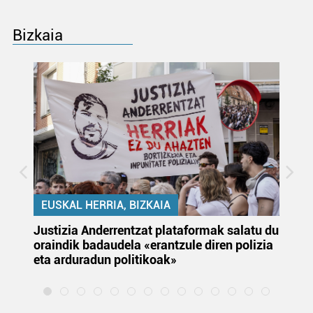
Bizkaia
EUSKAL HERRIA, BIZKAIA
Justizia Anderrentzat plataformak salatu du
Eu
oraindik badaudela «erantzule diren polizia
‘E
eta arduradun politikoak»