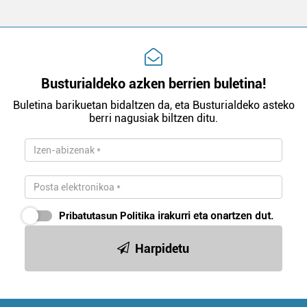
Busturialdeko azken berrien buletina!
Buletina barikuetan bidaltzen da, eta Busturialdeko asteko
berri nagusiak biltzen ditu.
Pribatutasun Politika
irakurri eta onartzen dut.
Harpidetu