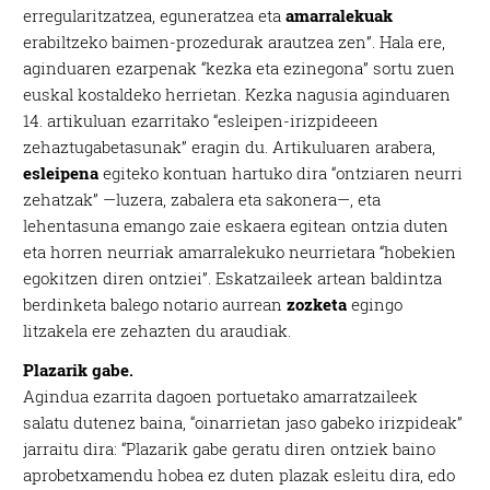
erregularitzatzea, eguneratzea eta
amarralekuak
erabiltzeko baimen-prozedurak arautzea zen”. Hala ere,
aginduaren ezarpenak “kezka eta ezinegona” sortu zuen
euskal kostaldeko herrietan. Kezka nagusia aginduaren
14. artikuluan ezarritako “esleipen-irizpideeen
zehaztugabetasunak” eragin du. Artikuluaren arabera,
esleipena
egiteko kontuan hartuko dira “ontziaren neurri
zehatzak” —luzera, zabalera eta sakonera—, eta
lehentasuna emango zaie eskaera egitean ontzia duten
eta horren neurriak amarralekuko neurrietara “hobekien
egokitzen diren ontziei”. Eskatzaileek artean baldintza
berdinketa balego notario aurrean
zozketa
egingo
litzakela ere zehazten du araudiak.
Plazarik gabe.
Agindua ezarrita dagoen portuetako amarratzaileek
salatu dutenez baina, “oinarrietan jaso gabeko irizpideak”
jarraitu dira: “Plazarik gabe geratu diren ontziek baino
aprobetxamendu hobea ez duten plazak esleitu dira, edo