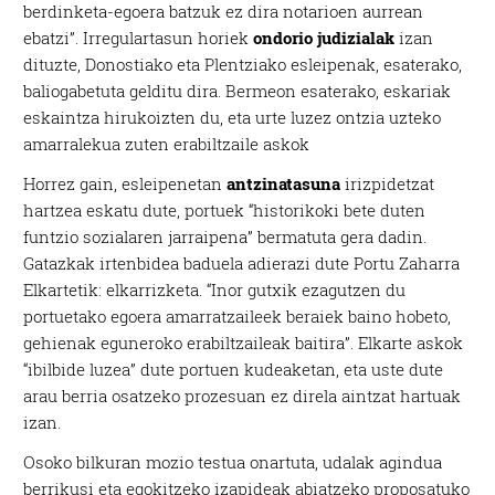
berdinketa-egoera batzuk ez dira notarioen aurrean
ebatzi”. Irregulartasun horiek
ondorio judizialak
izan
dituzte, Donostiako eta Plentziako esleipenak, esaterako,
baliogabetuta gelditu dira. Bermeon esaterako, eskariak
eskaintza hirukoizten du, eta urte luzez ontzia uzteko
amarralekua zuten erabiltzaile askok
Horrez gain, esleipenetan
antzinatasuna
irizpidetzat
hartzea eskatu dute, portuek “historikoki bete duten
funtzio sozialaren jarraipena” bermatuta gera dadin.
Gatazkak irtenbidea baduela adierazi dute Portu Zaharra
Elkartetik: elkarrizketa. “Inor gutxik ezagutzen du
portuetako egoera amarratzaileek beraiek baino hobeto,
gehienak eguneroko erabiltzaileak baitira”. Elkarte askok
“ibilbide luzea” dute portuen kudeaketan, eta uste dute
arau berria osatzeko prozesuan ez direla aintzat hartuak
izan.
Osoko bilkuran mozio testua onartuta, udalak agindua
berrikusi eta egokitzeko izapideak abiatzeko proposatuko