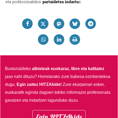
eta profesionalekin
partaidetza indartu
z.
Busturialdeko
albisteak euskaraz, libre eta kalitatez
jaso nahi dituzu?
Horretarako zure babesa ezinbestekoa
dugu.
Egin zaitez HITZAkide!
Zure ekarpenari esker,
euskaratik eginda dagoen tokiko informazio profesionala
garatzen eta indartzen lagunduko duzu.
Egin HITZAkide