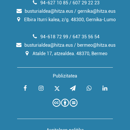
94-627 10 85 / 607 29 22 23
busturialdea@hitza.eus / gernika@hitza.eus
Elbira Iturri kalea, z/g. 48300, Gernika-Lumo
94-618 72 99 / 647 35 56 54
busturialdea@hitza.eus / bermeo@hitza.eus
Atalde 17, atzealdea. 48370, Bermeo
Publizitatea