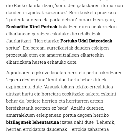
dio Eusko Jaurlaritzari, “sortu den gatazkaren iturburuan
dauden irizpideak zuzenduz”. Berrikusketa prozesua
“gardentasunean eta partaidetzan” oinarritzeaz gain,
Euskadiko Kirol Portuak
kokatzen diren udalerriekin
elkarlanean garatzea eskatuko dio udalbatzak
Jaurlaritzari: “Horretarako
Portuko Udal Batzordeak
sortuz”. Era berean, aurreikusiak dauden esleipen-
prozesuak eten eta amarraitzaileen elkarteekin
elkarrizketa hastea eskatuko dute.
Aginduaren egokitze lanetan herri eta portu bakoitzaren
“egoera desberdina” kontutan hartu behar dituela
azpimarratu dute: “Arauak tokian tokiko errealitatea
aintzat hartu eta horretara egokitzeko aukera eskaini
behar du, betiere herrien eta herritarren artean
bereizketarik sortzen ez bada”. Azaldu dutenez,
amarralekuen esleipenean portua dagoen herriko
bizilagunek lehentasuna
izatea nahi dute: “Lehenik,
herrian erroldatuta daudenak —errolda zaharrena