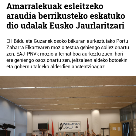
Amarralekuak esleitzeko
araudia berrikusteko eskatuko
dio udalak Eusko Jaurlaritzari
EH Bildu eta Guzanek osoko bilkuran aurkeztutako Portu
Zaharra Elkartearen mozio testua gehiengo soilez onartu
zen. EAJ-PNVk mozio alternatiboa aurkeztu zuen: hori
ere gehiengo osoz onartu zen, jeltzaleen aldeko botoekin
eta gobernu taldeko alderdien abstentzioagaz.