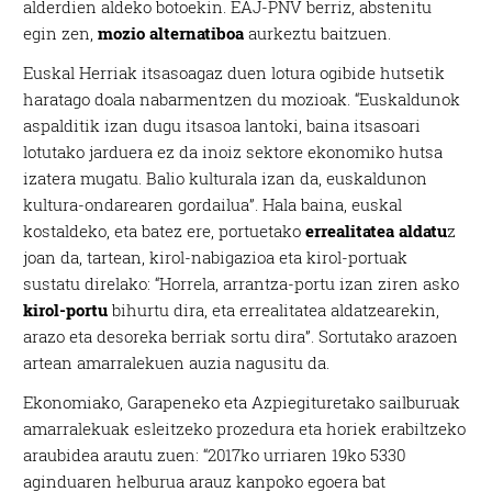
alderdien aldeko botoekin. EAJ-PNV berriz, abstenitu
egin zen,
mozio alternatiboa
aurkeztu baitzuen.
Euskal Herriak itsasoagaz duen lotura ogibide hutsetik
haratago doala nabarmentzen du mozioak. “Euskaldunok
aspalditik izan dugu itsasoa lantoki, baina itsasoari
lotutako jarduera ez da inoiz sektore ekonomiko hutsa
izatera mugatu. Balio kulturala izan da, euskaldunon
kultura-ondarearen gordailua”. Hala baina, euskal
kostaldeko, eta batez ere, portuetako
errealitatea aldatu
z
joan da, tartean, kirol-nabigazioa eta kirol-portuak
sustatu direlako: “Horrela, arrantza-portu izan ziren asko
kirol-portu
bihurtu dira, eta errealitatea aldatzearekin,
arazo eta desoreka berriak sortu dira”. Sortutako arazoen
artean amarralekuen auzia nagusitu da.
Ekonomiako, Garapeneko eta Azpiegituretako sailburuak
amarralekuak esleitzeko prozedura eta horiek erabiltzeko
araubidea arautu zuen: “2017ko urriaren 19ko 5330
aginduaren helburua arauz kanpoko egoera bat