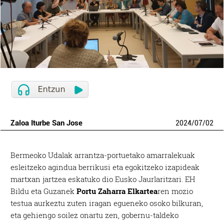
Zaloa Iturbe San Jose
2024
/
07
/
02
Bermeoko Udalak arrantza-portuetako amarralekuak
esleitzeko agindua berrikusi eta egokitzeko izapideak
martxan jartzea eskatuko dio Eusko Jaurlaritzari. EH
Bildu eta Guzanek
Portu Zaharra Elkartea
ren mozio
testua aurkeztu zuten iragan egueneko osoko bilkuran,
eta gehiengo soilez onartu zen, gobernu-taldeko