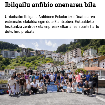
Ibilgailu anfibio onenaren bila
Urdaibaiko Ibilgailu Anfibioen Eskolarteko Duatloiaren
estreinako ekitaldia egin dute Elantxoben. Eskualdeko
hezkuntza zentroek eta enpresek elkarlanean parte hartu
dute, hiru probatan.