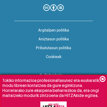
Argitalpen politika
Aniztasun politika
Pribatutasun politika
Cookieak
Babesleak:
Tokiko informazioa profesionaltasunez eta euskaratik,
modu librean kontatzea da gure eginkizuna.
Horretarako zure ekarpena beharrezkoa da, eta ongi
maitatzeko modurik zintzoena da HITZAkide egitea.