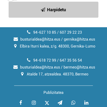
Harpidetu
94-627 10 85 / 607 29 22 23
busturialdea@hitza.eus / gernika@hitza.eus
Elbira Iturri kalea, z/g. 48300, Gernika-Lumo
94-618 72 99 / 647 35 56 54
busturialdea@hitza.eus / bermeo@hitza.eus
Atalde 17, atzealdea. 48370, Bermeo
Publizitatea