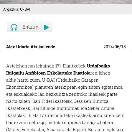
Argazkia: U-BAI.
Alex Uriarte Atxikallende
2024
/
06
/
18
Astelehenean [ekainak 17], Elantxobek
Urdaibaiko
Ibilgailu Anfibioen Eskolarteko Duatloia
ren lehen
aldia hartu zuen. U-BAI (Urdaibaiko Garapen
Ekonomikoa) planaren aterkipean egin zuten egitasmoa,
eta eskualdeko lau hezkuntza zentroko ikasleek parte
hartu zuten: San Fidel Ikastolak, Jesusen Bihotza
Ikastetxeak, Barrutialde Institutuak eta Seber Altube
Ikastolak. 16 eta 17 urte bitarteko ikasleak aritu ziren zein
baino zein gehiago, bertoko enpresa banagaz batera
(Maier, Echebastar, Albacora eta Egoin). Beraien egitekoa