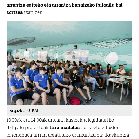
arrantza egiteko eta arrantza banatzeko ibilgailu bat
sortzea
izan zen.
Argazkia: U-BAI.
10:00ak eta 14:00ak artean, ikasleek telegidaturiko
ibilgailu proiektuak
hiru mailatan
aurkeztu zituzten:
lehenengoa urrian abiatutako eraikuntza eta ikaskuntza