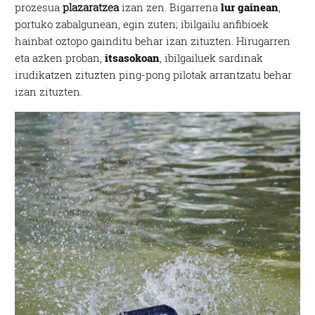
prozesua
plazaratzea
izan zen. Bigarrena
lur gainean
,
portuko zabalgunean, egin zuten; ibilgailu anfibioek
hainbat oztopo gainditu behar izan zituzten. Hirugarren
eta azken proban,
itsasokoan
, ibilgailuek sardinak
irudikatzen zituzten ping-pong pilotak arrantzatu behar
izan zituzten.