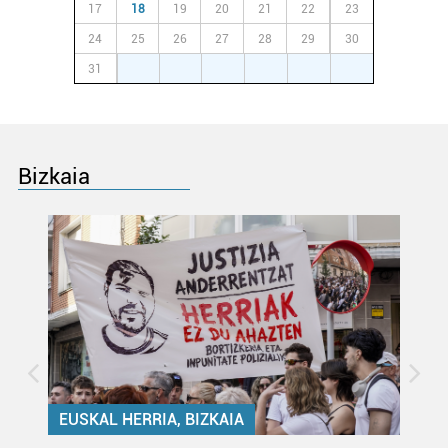
17
18
19
20
21
22
23
irakurri
24
25
26
27
28
29
30
31
1
2
3
4
5
6
Bizkaia
EUSKAL HERRIA, BIZKAIA