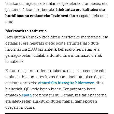
“euskaraz, ingelesez, katalanez, gazteleraz, frantsesez eta
galizieraz”. Izan ere, bertoko
hizkuntza ere kalitatea eta
hurbiltasuna erakusteko “ezinbesteko
osagaia” dela uste
dute.
Merkataritza zerbitzua.
Hori guztia Uemako kide diren herrietako merkatariei eta
ostalariei ere helarazi diete; posta arruntez jaso dute
informazioa 2.000 biztanletik beherako herrietan, eta
gehiagokoetan, udalak arduratu dira informazio orriak
banatzeaz.
Eskuorria, gainera, denda, taberna eta jartetxeen ate edo
erakusleihoetan jartzeko moduan diseinatutakoa da, eta
euskaraz aritzeko
oinarrizko hiztegira bideratzen
ditu
bisitariak, QR kode baten bidez. Kanpainaren berri
emateko
spota
ere prestatu du Uemak, bisitariek taberna
eta jatetxeetan aurkituko duten mahai gainekoaren
osagarri modura.