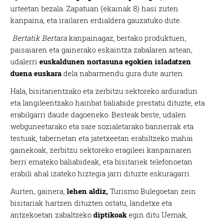
urteetan bezala. Zapatuan (ekainak 8) hasi zuten
kanpaina, eta irailaren erdialdera gauzatuko dute.
Bertatik Bertara
kanpainagaz, bertako produktuen,
paisaiaren eta gainerako eskaintza zabalaren artean,
udalerri
euskaldunen nortasuna egokien isladatzen
duena euskara
dela nabarmendu gura dute aurten.
Hala, bisitarientzako eta zerbitzu sektoreko arduradun
eta langileentzako hainbat baliabide prestatu dituzte, eta
erabilgarri daude dagoeneko. Besteak beste, udalen
webguneetarako eta sare sozialetarako bannerrak eta
testuak, tabernetan eta jatetxeetan erabiltzeko mahai
gainekoak, zerbitzu sektoreko eragileei kanpainaren
berri emateko baliabideak, eta bisitariek telefonoetan
erabili ahal izateko hiztegia jarri dituzte eskuragarri.
Aurten, gainera,
lehen aldiz,
Turismo Bulegoetan zein
bisitariak hartzen dituzten ostatu, landetxe eta
antzekoetan zabaltzeko
diptikoak
egin ditu Uemak,