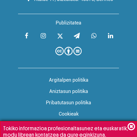
Publizitatea
Argitalpen politika
Aniztasun politika
Pribatutasun politika
Cookieak
Tokiko informazioa profesionaltasunez eta euskaratik,
modu librean kontatzea da gure eginkizuna.