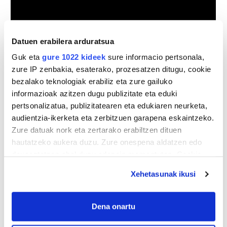
Datuen erabilera arduratsua
Guk eta
gure 1022 kideek
sure informacio pertsonala,
zure IP zenbakia, esaterako, prozesatzen ditugu, cookie
bezalako teknologiak erabiliz eta zure gailuko
Berrikuntza modura, aurtengo kanpainaren euskarrietan,
informazioak azitzen dugu publizitate eta eduki
gainera, Spotifyko QR bat dago txertatuta,
Zure bidaiaren
pertsonalizatua, publizitatearen eta edukiaren neurketa,
soinu banda
izenagaz. Horren helburua da datozen
audientzia-ikerketa eta zerbitzuen garapena eskaintzeko.
kanpoko bisitariak bertoko musikarekin Euskal Herritik
Zure datuak nork eta zertarako erabiltzen dituen
bidaiatzen jartzea.
hautatzeko aukera duzu. Zure onespena aldatzen edo
deuseztatzen ahal duzu edozein momentutan, Cookie
deklaraziotik edo Privacy triggerean klikatuz.
Xehetasunak ikusi
If you allow, we would also like to:
Collect information about your geographical
Dena onartu
location which can be accurate to within several