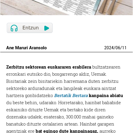
Ane Maruri Aransolo
2024
/
06
/
11
Zerbitzu sektorean euskararen erabilera
bultzatzearen
erronkari eutsiko dio, bosgarrengo aldiz, Uemak.
Bisitariak zein bisitariekin harremana duten zerbitzu
sektoreko arduradunak eta langileak euskara aintzat
hartzera gonbidatzeko
Bertatik Bertara
kanpaina abiatu
du beste behin, udarako. Horretarako, hainbat baliabide
eskainiko dituzte Uemak eta bertako kide diren
dozenaka udalek; esaterako, 300.000 mahai gaineko
banatuko dituzte ostalarien artean. Hainbat garapen
agentziak ere
bat egingo dute kanpainagaz,
aurreko