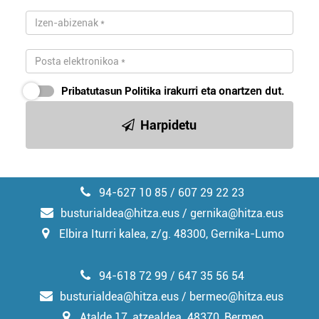
Pribatutasun Politika
irakurri eta onartzen dut.
Harpidetu
94-627 10 85 / 607 29 22 23
busturialdea@hitza.eus / gernika@hitza.eus
Elbira Iturri kalea, z/g. 48300, Gernika-Lumo
94-618 72 99 / 647 35 56 54
busturialdea@hitza.eus / bermeo@hitza.eus
Atalde 17, atzealdea. 48370, Bermeo