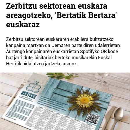
Zerbitzu sektorean euskara
areagotzeko, 'Bertatik Bertara'
euskaraz
Zerbitzu sektorean euskararen erabilera bultzatzeko
kanpaina martxan da Uemaren parte diren udalerrietan.
Aurtengo kanpainaren euskarrietan Spotifyko QR kode
bat jarri dute, bisitariak bertoko musikarekin Euskal
Herritik bidaiatzen jartzeko asmoz.