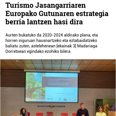
Turismo Jasangarriaren
Europako Gutunaren estrategia
berria lantzen hasi dira
Aurten bukatuko da 2020-2024 aldirako plana, eta
horren inguruan hausnartzeko eta eztabaidatzeko
baliatu zuten, astelehenean [ekainak 3] Madariaga
Dorretxean egindako ezohiko bilera.