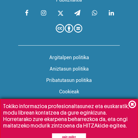
Argitalpen politika
Aniztasun politika
Pribatutasun politika
Cookieak
Tokiko informazioa profesionaltasunez eta euskaratik,
modu librean kontatzea da gure eginkizuna.
Babesleak:
Horretarako zure ekarpena beharrezkoa da, eta ongi
maitatzeko modurik zintzoena da HITZAkide egitea.