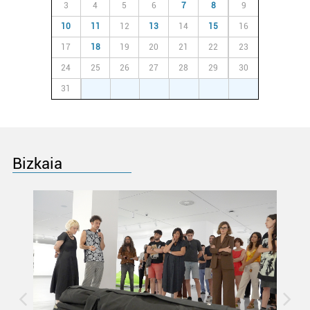
3
4
5
6
7
8
9
irakurri
10
11
12
13
14
15
16
17
18
19
20
21
22
23
24
25
26
27
28
29
30
31
1
2
3
4
5
6
Bizkaia