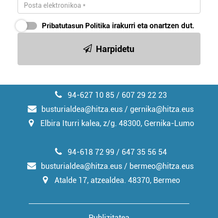
Pribatutasun Politika
irakurri eta onartzen dut.
Harpidetu
94-627 10 85 / 607 29 22 23
busturialdea@hitza.eus / gernika@hitza.eus
Elbira Iturri kalea, z/g. 48300, Gernika-Lumo
94-618 72 99 / 647 35 56 54
busturialdea@hitza.eus / bermeo@hitza.eus
Atalde 17, atzealdea. 48370, Bermeo
Publizitatea