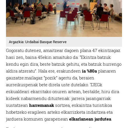
Argazkia: Urdaibai Basque Reserve
Gogoratu dutenez, amaitzear dagoen plana 47 ekintzagaz
hasi zen, baina 45ekin amaituko da: “Ekintza batzuk
kendu egin dira, beste batzuk gehitu, eta batzuk hurrengo
aldira atzeratu”. Hala ere, erakundeen
ia %80a
planaren
gauzatze.mailagaz “pozik” agertu da, beraien
aurreikuspenak bete direla uste dutelako. TJEGk
eskualdeari ekarritako onuren artean, bestalde, hiru dira
kideek nabarmendu dituztenak: jarrera jasangarriak
sustatzean
harremanak
sortzea, eskaintza turistikoa
hobetzeko eragileen arteko elkarrizketa indartzea eta
jarduera komunen garapenean
elkarlanean jardutea
.