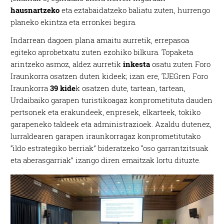
hausnartzeko
eta eztabaidatzeko baliatu zuten, hurrengo
planeko ekintza eta erronkei begira.
Indarrean dagoen plana amaitu aurretik, errepasoa
egiteko aprobetxatu zuten ezohiko bilkura. Topaketa
arintzeko asmoz, aldez aurretik
inkesta
osatu zuten Foro
Iraunkorra osatzen duten kideek; izan ere, TJEGren Foro
Iraunkorra
39 kide
k osatzen dute, tartean,
tartean,
Urdaibaiko garapen turistikoagaz konprometituta dauden
pertsonek eta erakundeek, enpresek, elkarteek, tokiko
garapeneko taldeek eta administrazioek
. Azaldu dutenez,
lurraldearen garapen iraunkorragaz konprometitutako
“ildo estrategiko berriak” bideratzeko “oso garrantzitsuak
eta aberasgarriak” izango diren emaitzak lortu dituzte.