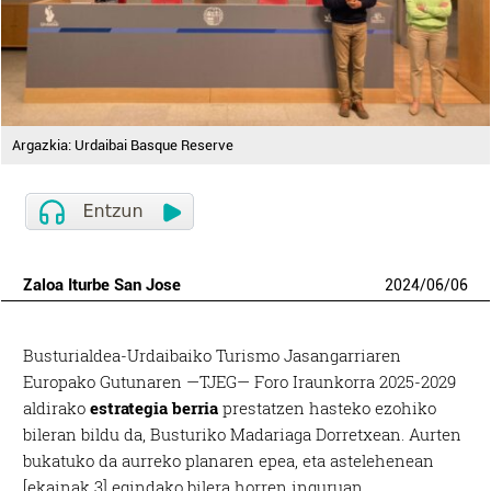
Argazkia: Urdaibai Basque Reserve
Zaloa Iturbe San Jose
2024
/
06
/
06
Busturialdea-Urdaibaiko Turismo Jasangarriaren
Europako Gutunaren —TJEG— Foro Iraunkorra 2025-2029
aldirako
estrategia berria
prestatzen hasteko ezohiko
bileran bildu da, Busturiko Madariaga Dorretxean. Aurten
bukatuko da aurreko planaren epea, eta astelehenean
[ekainak 3] egindako bilera horren inguruan