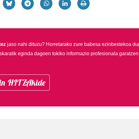
tez
jaso nahi dituzu?
Horretarako zure babesa ezinbestekoa du
skaratik eginda dagoen tokiko informazio profesionala garatzen
in HITZAkide