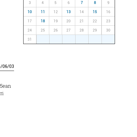
3
4
5
6
7
8
9
10
11
12
13
14
15
16
17
18
19
20
21
22
23
24
25
26
27
28
29
30
31
1
2
3
4
5
6
4
/
06
/
03
 5ean
ri