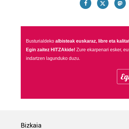
Busturialdeko
albisteak euskaraz, libre eta kalita
Egin zaitez HITZAkide!
Zure ekarpenari esker, eu
indartzen lagunduko duzu.
Eg
Bizkaia