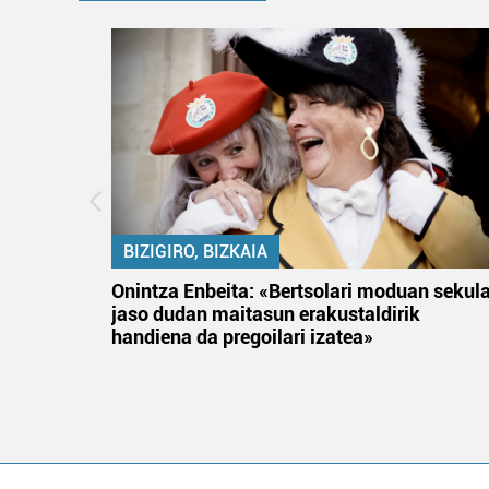
BIZIGIRO, BIZKAIA
na
Onintza Enbeita: «Bertsolari moduan sekul
jaso dudan maitasun erakustaldirik
handiena da pregoilari izatea»