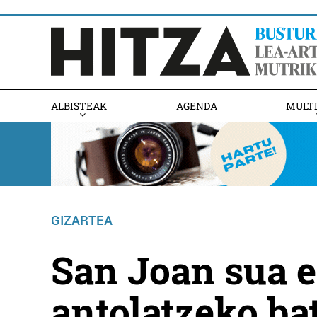
ALBISTEAK
AGENDA
MULT
GIZARTEA
San Joan sua e
antolatzeko ba