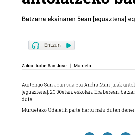
Batzarra ekainaren 5ean [eguaztena] eg
Zaloa Iturbe San Jose
Murueta
Aurtengo San Joan sua eta Andra Mari jaiak antol
[eguaztena], 20:00etan, eskolan. Era berean, batza
dute.
Muruetako Udaletik parte hartu nahi duten denei 