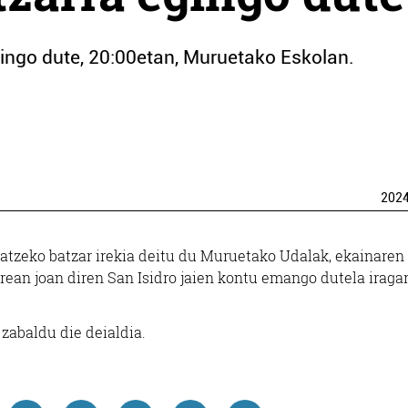
ingo dute, 20:00etan, Muruetako Eskolan.
202
atzeko batzar irekia deitu du Muruetako Udalak, ekainaren
rrean joan diren San Isidro jaien kontu emango dutela iragar
zabaldu die deialdia.