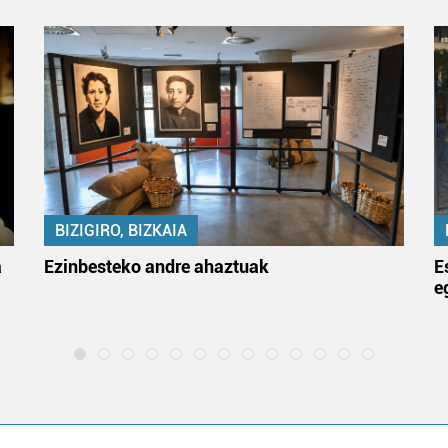
BIZIGIRO, BIZKAIA
a
Ezinbesteko andre ahaztuak
E
e