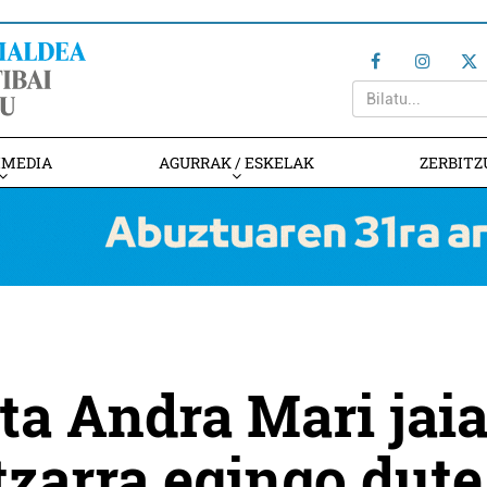
IMEDIA
AGURRAK / ESKELAK
ZERBITZ
ta Andra Mari jai
tzarra egingo dute