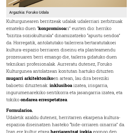
Argazkia: Foruko Udala
Kulturgunearen berritzeak udalak udalerriari zerbitzuak
emateko duen “
konpromisoa
ri” eusten dio: herriko
“bizitza soziokulturala” dinamizatzeko “apustu sendoa”
da. Horregatik, antolatutako tailerrera bertaratutakoei
kultura-espazio berriaren diseinu eta planteamendu
prozesuaren berri emango die, tailerra gidatuko duen
teknikari profesionalak. Aurreratu dutenez, Foruko
Kulturgunea antolatzean kontutan hartuko dituzten
mugarri arkitektoniko
en artean, lau dira bereziki
balioetsi dituztenak:
inklusiboa
izatea, irisgarria,
ingurumenarekiko sentikorra eta jasangarria izatea, eta
tokiko
ondarea errespetatzea
.
Formularioa.
Udaletik azaldu dutenez, herritarren ekarpena kultura-
espazioa diseinatzen hasteko “bide-orriaren oinarria” da.
Izan ere kultur etxea
herriarentzat irekia
egongo den