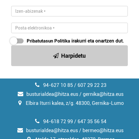
Pribatutasun Politika
irakurri eta onartzen dut.
Harpidetu
94-627 10 85 / 607 29 22 23
busturialdea@hitza.eus / gernika@hitza.eus
Elbira Iturri kalea, z/g. 48300, Gernika-Lumo
94-618 72 99 / 647 35 56 54
busturialdea@hitza.eus / bermeo@hitza.eus