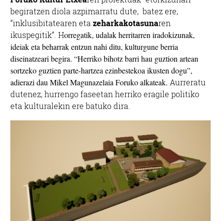
begiratzen diola azpimarratu dute, batez ere,
“inklusibitatearen eta
zeharkakotasuna
ren
ikuspegitik”. H
orregatik, udalak herritarren iradokizunak,
ideiak eta beharrak entzun nahi ditu, kulturgune berria
diseinatzeari begira. “H
erriko bihotz barri hau guztion artean
sortzeko guztien parte-hartzea ezinbestekoa ikusten dogu”,
adierazi dau Mikel Magunazelaia Foruko alkateak.
Aurreratu
dutenez, hurrengo faseetan herriko eragile politiko
eta kulturalekin ere batuko dira.