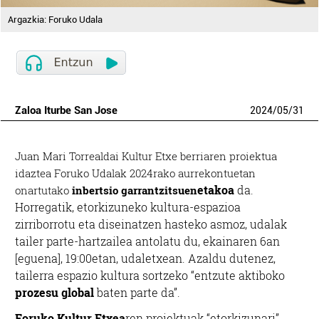
Argazkia: Foruko Udala
Zaloa Iturbe San Jose
2024
/
05
/
31
Juan Mari Torrealdai Kultur Etxe berriaren proiektua
idaztea Foruko Udalak 2024rako aurrekontuetan
etakoa
da.
onartutako
inbertsio garrantzitsuen
Horregatik, etorkizuneko kultura-espazioa
zirriborrotu eta diseinatzen hasteko asmoz, udalak
tailer parte-hartzailea antolatu du, ekainaren 6an
[eguena], 19:00etan, udaletxean. Azaldu dutenez,
tailerra espazio kultura sortzeko “entzute aktiboko
prozesu global
baten parte da”.
Foruko Kultur Etxea
ren proiektuak “etorkizunari”