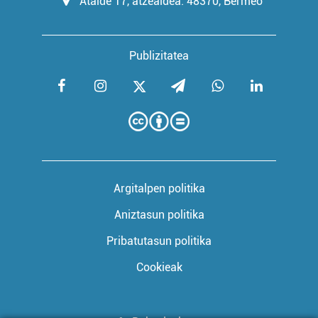
Atalde 17, atzealdea. 48370, Bermeo
Publizitatea
Argitalpen politika
Aniztasun politika
Pribatutasun politika
Cookieak