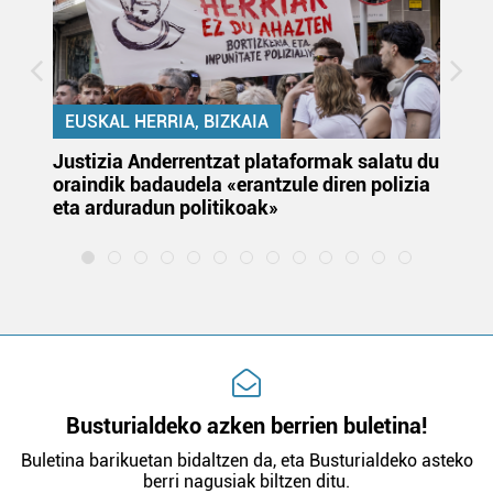
EUSKAL HERRIA, BIZKAIA
Justizia Anderrentzat plataformak salatu du
Eu
oraindik badaudela «erantzule diren polizia
‘E
eta arduradun politikoak»
Busturialdeko azken berrien buletina!
Buletina barikuetan bidaltzen da, eta Busturialdeko asteko
berri nagusiak biltzen ditu.