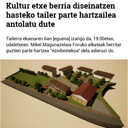
Kultur etxe berria diseinatzen
hasteko tailer parte hartzailea
antolatu dute
Tailerra ekainaren 6an [eguena] izango da, 19:00etan,
udaletxean. Mikel Magunazelaia Foruko alkateak herritar
guztien parte hartzea "ezinbestekoa" dela adierazi du.