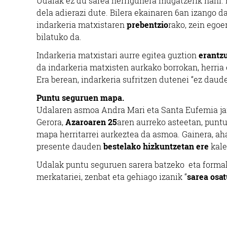
Udalak ez du sarea herrigunera mugatzerik nahi. 
dela adierazi dute. Bilera ekainaren 6an izango da
indarkeria matxistaren
prebentzio
rako, zein egoe
bilatuko da.
Indarkeria matxistari aurre egitea guztion
erantz
da indarkeria matxisten aurkako borrokan, herria 
Era berean, indarkeria sufritzen dutenei “ez daude
Puntu seguruen mapa.
Udalaren asmoa Andra Mari eta Santa Eufemia jai
Gerora,
Azaroaren 25
aren aurreko asteetan, punt
mapa herritarrei aurkeztea da asmoa. Gainera, aha
presente dauden
bestelako hizkuntzetan ere
kale
Udalak puntu seguruen sarera batzeko eta formaku
merkatariei, zenbat eta gehiago izanik “
sarea osa