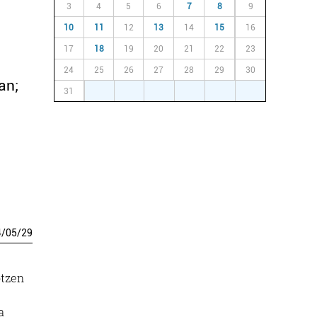
3
4
5
6
7
8
9
10
11
12
13
14
15
16
17
18
19
20
21
22
23
24
25
26
27
28
29
30
an;
31
1
2
3
4
5
6
4
/
05
/
29
otzen
a