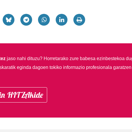
tez
jaso nahi dituzu?
Horretarako zure babesa ezinbestekoa du
skaratik eginda dagoen tokiko informazio profesionala garatzen
in HITZAkide