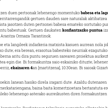
sotzen duen pertsonak lehenengo momentuko
babesa eta lag
erritarrengandik gertuen dauden sare naturalak aktibatzea 
sta jasotzen duten pertsonei babesa emateko sortutako pu
 puntu babestuak. Gertuen daukaten
konfiantzazko puntua
iz
i Arantza Ormaza Tarantinok.
e eta langileek indarkeria matxista kasuen aurrean nola jo
ko dute; era berean, erasotua babesteko neurriak ezagutuko
aberna aritu dira puntu seguruen sarearen proiektua aurkez
ea egin die. Bi formakuntza saio eskainiko dituzte; lehene
berriz,
ekainaren 4
an [martitzena], 10:30ean. Bi saioak Gizart
oekin lanean hasiko direla iragarri dute. Azaldu dutenaren
 merkatariengana, baina baita komertzioetara bertaratuta er
aileko lehenengo asterako aurreikusten diren formakuntzen