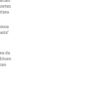
batuko
uzoetan
rtzea
asmoa
aita”.
ea da.
dituen
rian