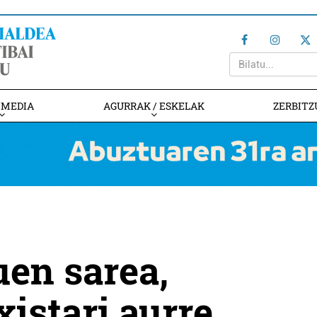
IMEDIA
AGURRAK / ESKELAK
ZERBITZ
en sarea,
xistari aurre