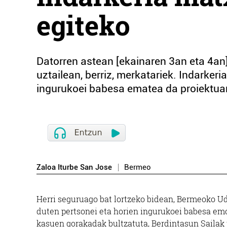
egiteko
Datorren astean [ekainaren 3an eta 4an
uztailean, berriz, merkatariek. Indarker
ingurukoei babesa ematea da proiektua
Zaloa Iturbe San Jose
Bermeo
Herri seguruago bat lortzeko bidean, Berm
eoko U
duten pertsonei eta horien ingurukoei babesa e
kasuen gorakadak bultzatuta, Berdintasun Sailak 