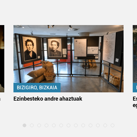
BIZIGIRO, BIZKAIA
a
Ezinbesteko andre ahaztuak
E
e