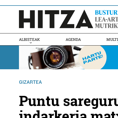
ALBISTEAK
AGENDA
MULT
GIZARTEA
Puntu sareguru
indarkeria mat