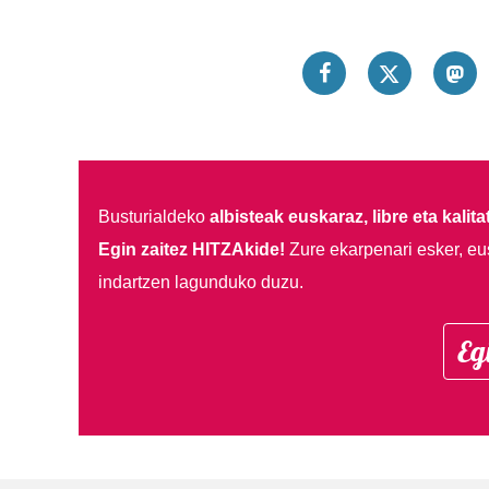
Busturialdeko
albisteak euskaraz, libre eta kalita
Egin zaitez HITZAkide!
Zure ekarpenari esker, eu
indartzen lagunduko duzu.
Eg