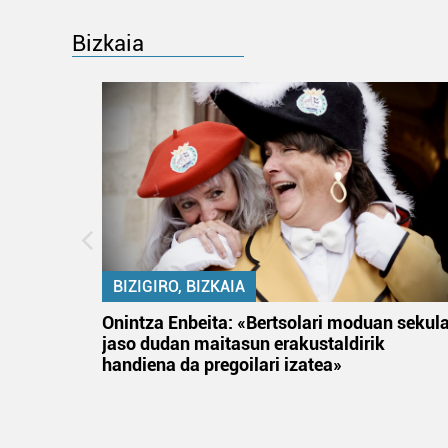
Bizkaia
BIZIGIRO, BIZKAIA
na
Onintza Enbeita: «Bertsolari moduan sekul
jaso dudan maitasun erakustaldirik
handiena da pregoilari izatea»