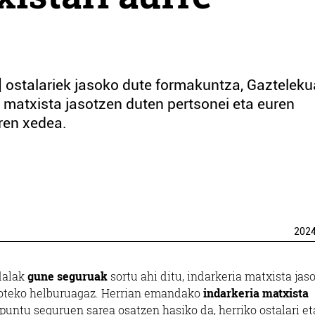
] ostalariek jasoko dute formakuntza, Gazteleku
ia matxista jasotzen duten pertsonei eta euren
ren xedea.
202
dalak
gune seguruak
sortu ahi ditu, indarkeria matxista jas
moteko helburuagaz. Herrian emandako
indarkeria matxista
puntu seguruen sarea osatzen hasiko da, herriko ostalari et