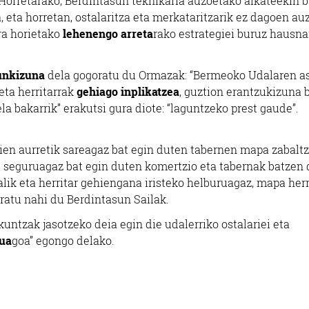
Horret
arako, Berdintasun teknikaria auzoetako alkateekin 
, eta horretan, ostalaritza eta merkataritzarik ez dagoen a
ra horietako
lehenengo arreta
rako estrategiei buruz hausna
unkizuna
dela gogoratu du Ormazak: “
Bermeoko Udalaren 
eta herritarrak
gehiago inplikatzea
, guztion erantzukizuna b
la bakarrik” erakutsi gura diote: “laguntzeko prest gaude”.
en aurretik sareagaz bat egin duten tabernen mapa zabaltz
u seguruagaz bat egin duten komertzio eta tabernak batzen 
lik eta herritar gehiengana iristeko helburuagaz, mapa her
ratu nahi du Berdintasun Sailak.
ntzak jasotzeko deia egin die udalerriko ostalariei eta
tua
goa” egongo delako.