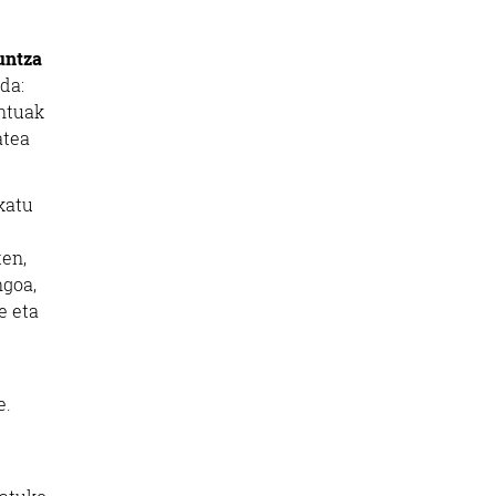
untza
da:
ntuak
atea
katu
ten,
ngoa,
e eta
e.