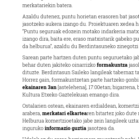
merkatariekin batera.
Azaldu dutenez, puntu horietan erasoren bat ja
jasotzeko aukera izango du. Proiektuaren xedea h
“Puntu seguruak edozein motako indarkeria matxi
izango dira, baita ere, eraso matxistarik gabeko
da helburua”, azaldu du Berdintasuneko zinegotz
Sarean parte hartzen duten puntu seguruetako jab
behar duten jakiteko oinarrizko
formakuntza
jaso
dituzte. Berdintasun Saileko langileak tabernaz t
Horrez gain, formakuntzetan parte hartzeko gonbit
ekainaren 3an
[astelehena], 17:00etan; bigarrena, 
Kultura Etxeko Gaztelekuan emango dira.
Ostalarien ostean, ekainaren erdialdean, komertzi
arabera,
merkatari elkartea
ren bitartez joko dute
Helburua komertzioetako jabe zein langileek uzt
inguruko
informazio guztia
jasotzea da.