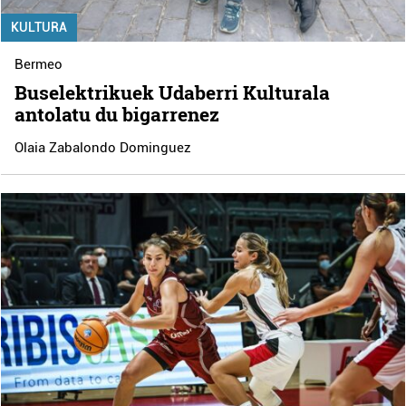
KULTURA
Bermeo
Buselektrikuek Udaberri Kulturala
antolatu du bigarrenez
Olaia Zabalondo Dominguez