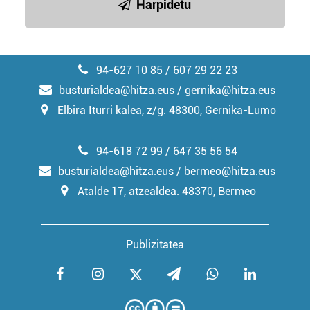
Harpidetu
94-627 10 85 / 607 29 22 23
busturialdea@hitza.eus / gernika@hitza.eus
Elbira Iturri kalea, z/g. 48300, Gernika-Lumo
94-618 72 99 / 647 35 56 54
busturialdea@hitza.eus / bermeo@hitza.eus
Atalde 17, atzealdea. 48370, Bermeo
Publizitatea