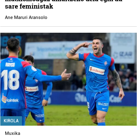
sare feministak
Ane Maruri Aransolo
KIROLA
Muxika