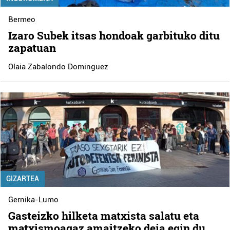
Bermeo
Izaro Subek itsas hondoak garbituko ditu
zapatuan
Olaia Zabalondo Dominguez
GIZARTEA
Gernika-Lumo
Gasteizko hilketa matxista salatu eta
matxismoagaz amaitzeko deia egin du