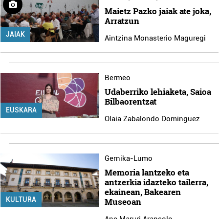
Maietz Pazko jaiak ate joka,
Arratzun
JAIAK
Aintzina Monasterio Maguregi
Bermeo
Udaberriko lehiaketa, Saioa
Bilbaorentzat
EUSKARA
Olaia Zabalondo Dominguez
Gernika-Lumo
Memoria lantzeko eta
antzerkia idazteko tailerra,
ekainean, Bakearen
KULTURA
Museoan
Ane Maruri Aransolo