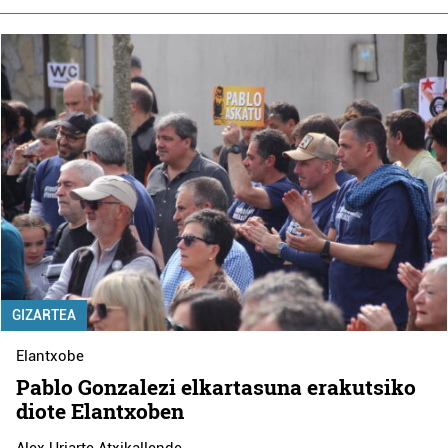
GIZARTEA
Elantxobe
Pablo Gonzalezi elkartasuna erakutsiko
diote Elantxoben