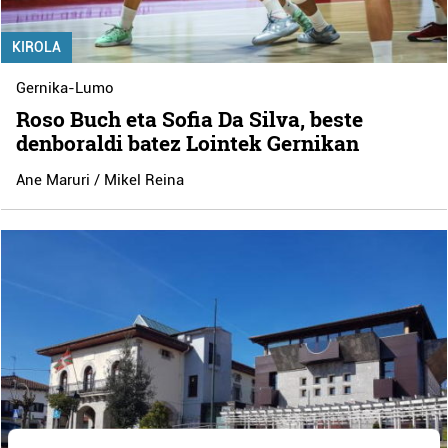
KIROLA
Gernika-Lumo
Roso Buch eta Sofia Da Silva, beste
denboraldi batez Lointek Gernikan
Ane Maruri / Mikel Reina