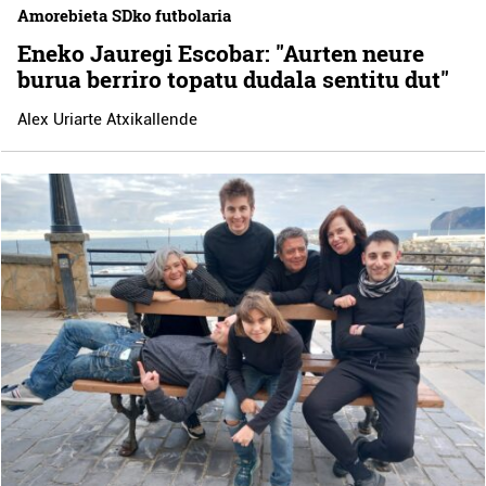
Amorebieta SDko futbolaria
Eneko Jauregi Escobar: "Aurten neure
burua berriro topatu dudala sentitu dut"
Alex Uriarte Atxikallende