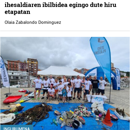
ihesaldiaren ibilbidea egingo dute hiru
etapatan
Olaia Zabalondo Dominguez
INGURUMENA