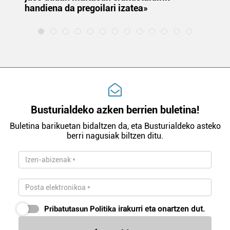
handiena da pregoilari izatea»
Busturialdeko azken berrien buletina!
Buletina barikuetan bidaltzen da, eta Busturialdeko asteko
berri nagusiak biltzen ditu.
Pribatutasun Politika
irakurri eta onartzen dut.