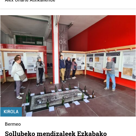
Alex Uriarte Atxikallende
KIROLA
Bermeo
Sollubeko mendizaleek Ezkabako