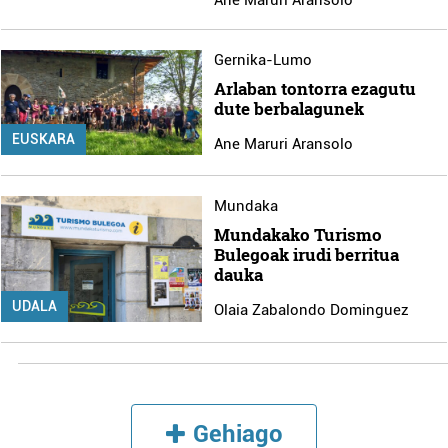
Gernika-Lumo
Arlaban tontorra ezagutu
dute berbalagunek
EUSKARA
Ane Maruri Aransolo
Mundaka
Mundakako Turismo
Bulegoak irudi berritua
dauka
UDALA
Olaia Zabalondo Dominguez
Gehiago