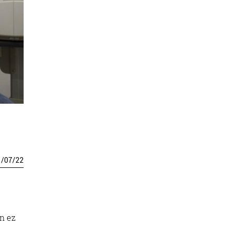
1
/
07
/
22
en ez