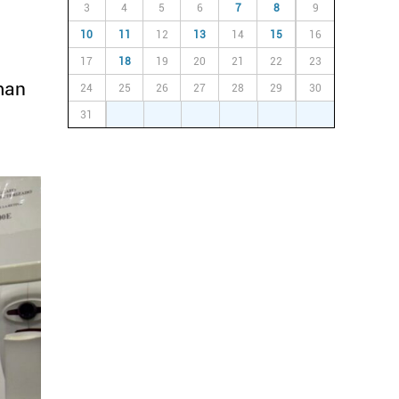
3
4
5
6
7
8
9
10
11
12
13
14
15
16
17
18
19
20
21
22
23
man
24
25
26
27
28
29
30
31
1
2
3
4
5
6