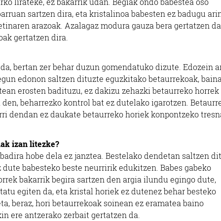
rko lirateke, ez bakarrik udan. Begiak ondo babestea oso
barruan sartzen dira, eta kristalinoa babesten ez badugu ar
rretinaren arazoak. Azalagaz modura gauza bera gertatzen da
ak gertatzen dira.
 da, bertan zer behar duzun gomendatuko dizute. Edozein a
egun edonon saltzen dituzte eguzkitako betaurrekoak, baina
tean erosten badituzu, ez dakizu zehazki betaurreko horrek
a den, beharrezko kontrol bat ez dutelako igarotzen. Betaurr
arri dendan ez daukate betaurreko horiek konpontzeko tresn
ak izan litezke?
 badira hobe dela ez janztea. Bestelako dendetan saltzen di
ez dute babesteko beste neurririk edukitzen. Babes gabeko
rrek bakarrik begira sartzen den argia ilundu egingo dute,
atatu egiten da, eta kristal horiek ez dutenez behar besteko
eta, beraz, hori betaurrekoak soinean ez eramatea baino
in ere antzerako zerbait gertatzen da.