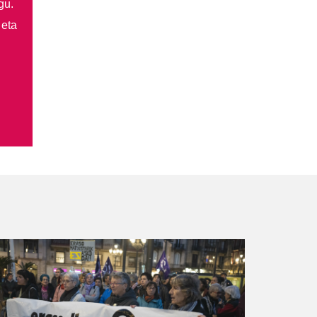
gu.
 eta