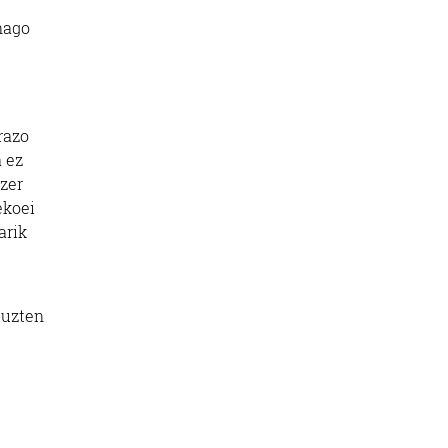
inago
razo
 ez
 zer
ekoei
arik
tuzten