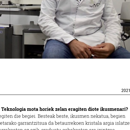
202
 Teknologia mota horiek zelan eragiten diote ikusmenari?
egiten die begiei. Besteak beste, ikusmen nekatua, begien
etarako garrantzitsua da betaurrekoen kristala argia islatz
rrekoetan ez ezik, graduatu gabekoetan ere ipintzea