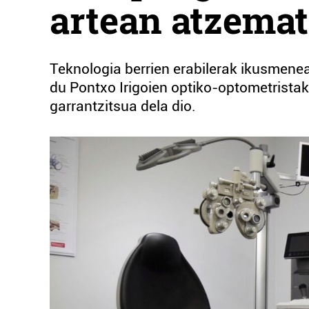
artean atzemat
Teknologia berrien erabilerak ikusmene
du Pontxo Irigoien optiko-optometrista
garrantzitsua dela dio.