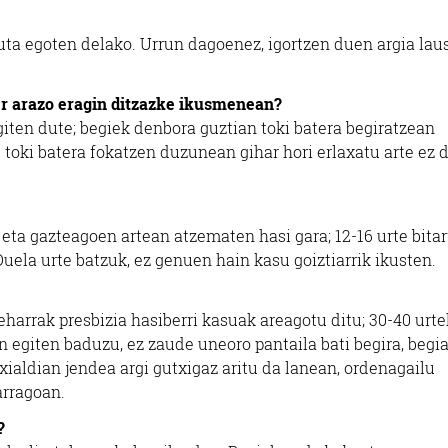
uta egoten delako. Urrun dagoenez, igortzen duen argia lau
er arazo eragin ditzazke ikusmenean?
ten dute; begiek denbora guztian toki batera begiratzean
 toki batera fokatzen duzunean gihar hori erlaxatu arte ez 
 eta gazteagoen artean atzematen hasi gara; 12-16 urte bita
uela urte batzuk, ez genuen hain kasu goiztiarrik ikusten.
arrak presbizia hasiberri kasuak areagotu ditu; 30-40 urt
n egiten baduzu, ez zaude uneoro pantaila bati begira, begi
xialdian jendea argi gutxigaz aritu da lanean, ordenagailu
arragoan.
?