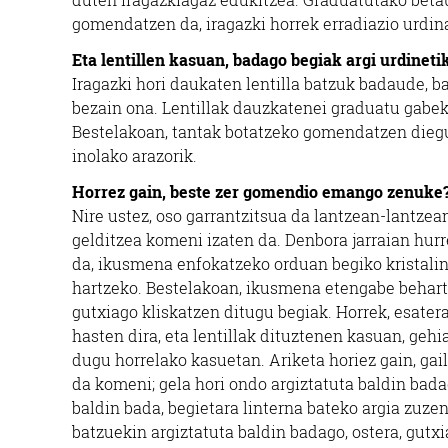
gomendatzen da, iragazki horrek erradiazio urdin
Eta lentillen kasuan, badago begiak argi urdineti
Iragazki hori daukaten lentilla batzuk badaude, b
bezain ona. Lentillak dauzkatenei graduatu gabe
Bestelakoan, tantak botatzeko gomendatzen diegu,
inolako arazorik.
Horrez gain, beste zer gomendio emango zenuke
Nire ustez, oso garrantzitsua da lantzean-lantze
gelditzea komeni izaten da. Denbora jarraian hur
da, ikusmena enfokatzeko orduan begiko kristali
hartzeko. Bestelakoan, ikusmena etengabe behartze
gutxiago kliskatzen ditugu begiak. Horrek, esater
hasten dira, eta lentillak dituztenen kasuan, geh
dugu horrelako kasuetan. Ariketa horiez gain, gail
da komeni; gela hori ondo argiztatuta baldin bada
baldin bada, begietara linterna bateko argia zuze
batzuekin argiztatuta baldin badago, ostera, gutxi