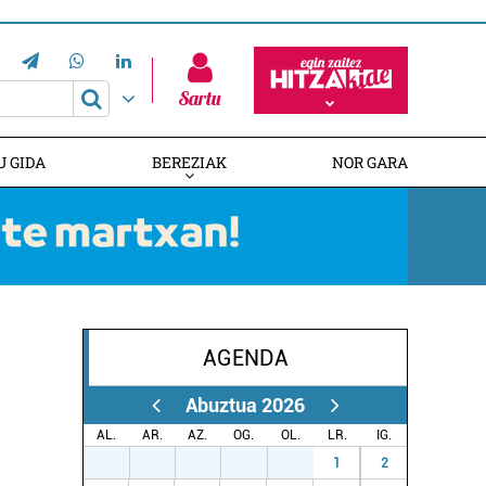
Sartu
U GIDA
BEREZIAK
NOR GARA
AGENDA
HITZAREN 20. URTEURRENA
EUSKALDUNAK AUSTRALIAN
GAZTEMUNDURI ATEAK IREKI
Abuztua 2026
AL.
AR.
AZ.
OG.
OL.
LR.
IG.
27
28
29
30
31
1
2