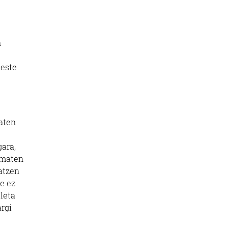
a
beste
zaten
gara,
 ematen
datzen
re ez
leta
argi