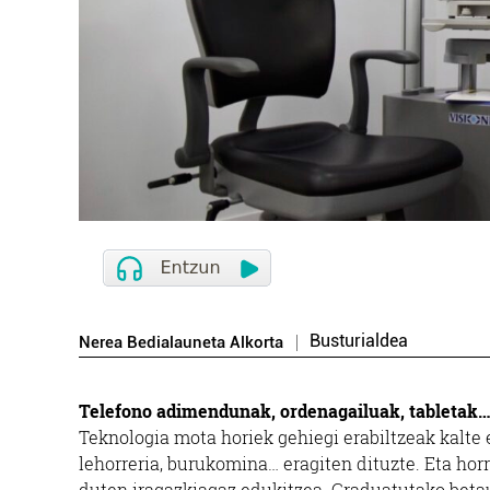
Busturialdea
Nerea Bedialauneta Alkorta
Telefono adimendunak, ordenagailuak, tabletak…
Teknologia mota horiek gehiegi erabiltzeak kalte 
lehorreria, burukomina… eragiten dituzte. Eta horr
duten iragazkiagaz edukitzea. Graduatutako betau