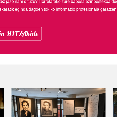
tez
jaso nahi dituzu?
Horretarako zure babesa ezinbestekoa du
skaratik eginda dagoen tokiko informazio profesionala garatzen
in HITZAkide