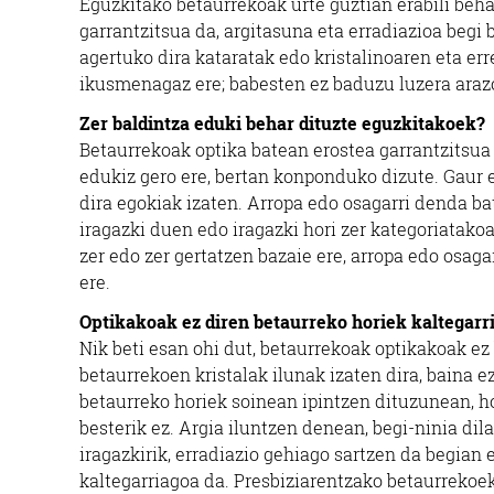
Eguzkitako betaurrekoak urte guztian erabili beha
garrantzitsua da, argitasuna eta erradiazioa begi 
agertuko dira kataratak edo kristalinoaren eta e
ikusmenagaz ere; babesten ez baduzu luzera arazo
Zer baldintza eduki behar dituzte eguzkitakoek?
Betaurrekoak optika batean erostea garrantzitsua
edukiz gero ere, bertan konponduko dizute. Gaur 
dira egokiak izaten. Arropa edo osagarri denda ba
iragazki duen edo iragazki hori zer kategoriatako
zer edo zer gertatzen bazaie ere, arropa edo osag
ere.
Optikakoak ez diren betaurreko horiek kaltegarri
Nik beti esan ohi dut, betaurrekoak optikakoak ez
betaurrekoen kristalak ilunak izaten dira, baina 
betaurreko horiek soinean ipintzen dituzunean, ho
besterik ez. Argia iluntzen denean, begi-ninia dil
iragazkirik, erradiazio gehiago sartzen da begian 
kaltegarriagoa da. Presbiziarentzako betaurrekoek