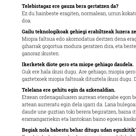
Telebistagaz ere gauza bera gertatzen da?
Ez du hainbeste eragiten, normalean, urrun kokat
doa.
Gailu teknologikoak gehiegi erabiltzeak luzera z
Miopia faltsua edo akomodatua deitzen dena eragi
giharrak gogortua modura geratzen dira, eta beste
ganoraz ikusten.
Ikerketek diote gero eta miope gehiago daudela.
Guk ere hala ikusi dugu. Are gehiago, miopia gero
gaztetxoek miopia faltsuak dituztela ikusi dugu. D
Telelana ere gehitu egin da azkenaldian.
Etxean ordenagailuaren aurrean etengabe egon beh
artean aurreratu egin dela igarri da. Lana bulegoa
daude une guztian toki berera begiratzen, baina it
eramangarriekin eta lantokian baino egoera kask
Begiak nola babestu behar ditugu udan eguzkitik