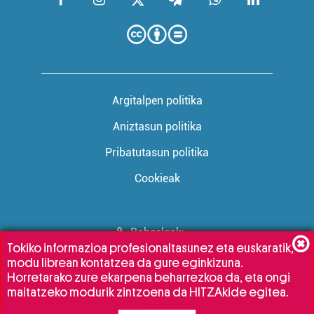
Argitalpen politika
Aniztasun politika
Pribatutasun politika
Cookieak
Babesleak:
Tokiko informazioa profesionaltasunez eta euskaratik,
modu librean kontatzea da gure eginkizuna.
Horretarako zure ekarpena beharrezkoa da, eta ongi
maitatzeko modurik zintzoena da HITZAkide egitea.