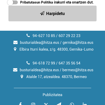
Pribatutasun Politika
irakurri eta onartzen dut.
Harpidetu
94-627 10 85 / 607 29 22 23
busturialdea@hitza.eus / gernika@hitza.eus
Elbira Iturri kalea, z/g. 48300, Gernika-Lumo
94-618 72 99 / 647 35 56 54
busturialdea@hitza.eus / bermeo@hitza.eus
Atalde 17, atzealdea. 48370, Bermeo
Publizitatea