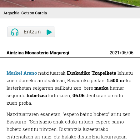
Argazkia: Gotzon Garcia
Aintzina Monasterio Maguregi
2021
/
05
/
06
Markel Arano
natxituarrak
Euskadiko Txapelketa
lehiatu
zuen domeka arratsaldean, Basauriko pistan.
1.500 m
-ko
lasterketan seigarren sailkatu zen; bere
marka
hamar
segundo
hobetzea
lortu zuen,
06.06
denboran amaitu
zuen proba.
Natxituarraren esanetan, “espero baino hobeto” aritu zen
Basaurin: “Sentsazio onak eduki nituen, espero baino
hobeto sentitu nintzen. Distantzia luzeetarako
entrenatzen ari naiz, eta halako distantzia laburragoan