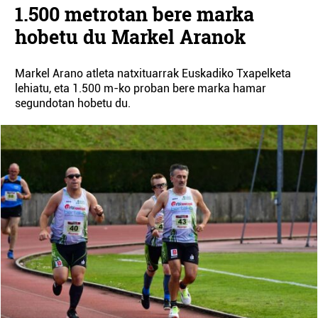
1.500 metrotan bere marka
hobetu du Markel Aranok
Markel Arano atleta natxituarrak Euskadiko Txapelketa
lehiatu, eta 1.500 m-ko proban bere marka hamar
segundotan hobetu du.