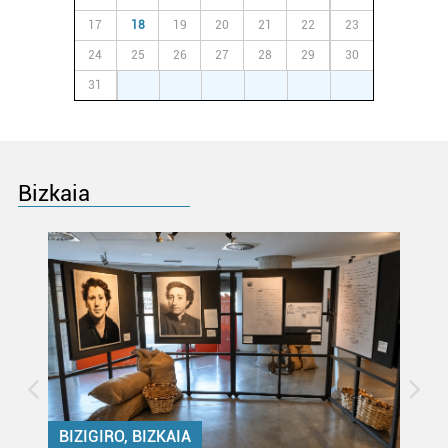
produktuak garatzeko. Zure datuak nork eta zertarako
17
18
19
20
21
22
23
erabiltzen dituen hauta dezakezu.
24
25
26
27
28
29
30
31
1
2
3
4
5
6
Bazkide batzuek ez dizute baimenik eskatzen, eta beren
interes komertzial legitimoetan babesten dira. Ikusi gure
bazkideen zerrenda, beren ustez zein helburutarako
duten interes legitimoa eta horren aurka nola egin
dezakezun ikusteko.
Bizkaia
Lortu zure datu pertsonalak prozesatzeko moduari
buruzko informazio gehiago eta ezarri zure lehentasunak
datuen atalean. Edozein unetan alda edo ken dezakezu
zure baimena Cookieen adierazpenean.
Webgune honek cookie propioak eta hirugarrenen cookie-
fitxategiak erabiltzen ditu. Zure esperientzia eta
zerbitzuak hobetzeko asmoz, cookie teknologiaz
baliatzen gara. Ohar hau onartuz gero, teknologia hori
BIZIGIRO, BIZKAIA
erabiltzeko baimen esplizitua ematen diguzu.
Gehiago