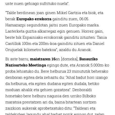
uste nuen gehiago sufrituko nuela”.
“Talde berdinean joan ginen Mikel Gartzia eta biok, eta
berak
Europako errekorra
gainditu zuen, 06:05.
Hamazazpi segundotan jaitsi zuen Europako marka.
Lasterketa guztia alkarregaz egin genuen. Horrez gain,
beste bik Espainiako errokorrak gainditu zituzten: Tania
Castillok 100m eta 200m-koa gainditu zituen eta Daniel
Orujuelak kilometro batekoa”, azaldu du Aranok.
Bi aste barru,
maiatzaren 16
an [domeka],
Basauriko
Nazioarteko Meetinga
egingo dute, eta Aranok 5.000m-ko
proba lehiatuko du. Bere helburua 23 minututik beherako
denboran egitea dela zehaztu du: “Ahal badut hori izango
da helburua, eta egiten dudana egiten dudala, betiko
moduan ahalik eta gehien gozatzea”. Denboraldi
honetako bere helburu nagusia den urriko Bilboko
maratoia prestatzen ari da, baina bitartean sortzen
zaizkion aukerak aprobetxatuko ditu: “Taldeari eta
taldekideei lagundu ahal badiet pozik egingo dut, zelan