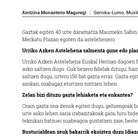
Aintzina Monasterio Maguregi
Gernika-Lumo
,
Muxi
Gaztak egiten 40 urte daramatza Maumeko Sabin A
Merkatu Plazan egoten da astelehenero.
Urriko Azken Astelehena salmenta gune edo plaz
Urriko Azken Astelehena Euskal Herrian dagoen fe
asko saltzen dugu. Guk bezero fidelak ditugu; ha
saltzen dugu; urtero 150 bat gazta erraz. Gazta e
azokan; osabagaz etortzen nintzen lehen.
Zelan bizi dituzu gazta lehiaketa eta enkantea?
Orain gazta ona denok egiten dugu, gehiengoak bai
urte asko lehen saria irabazitakoak gara, hiru bid
teknikari batzuei suabeagoa gustatzen zaie, best
Busturialdean zeuk bakarrik ekoizten duzu Idiaza