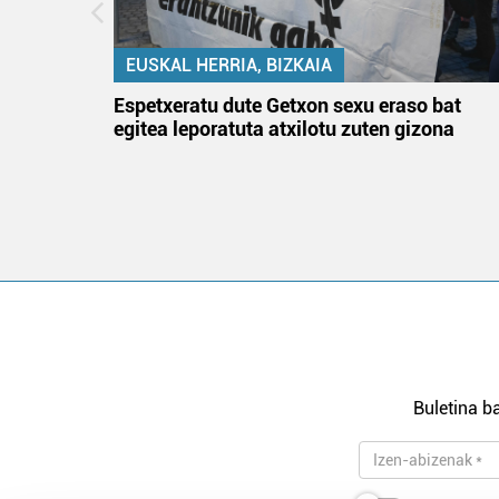
EUSKAL HERRIA, BIZKAIA
atzez»
Espetxeratu dute Getxon sexu eraso bat
egitea leporatuta atxilotu zuten gizona
Buletina ba