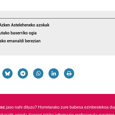
 Azken Asteleheneko azokak
utako baserriko ogia
ako emanaldi berezian
tez
jaso nahi dituzu?
Horretarako zure babesa ezinbestekoa du
skaratik eginda dagoen tokiko informazio profesionala garatzen