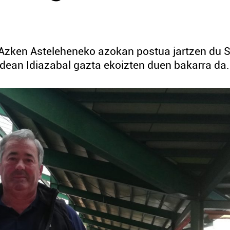
o Azken Asteleheneko azokan postua jartzen du 
dean Idiazabal gazta ekoizten duen bakarra da.