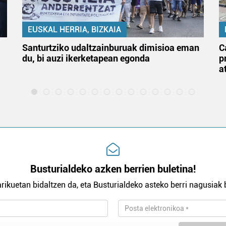
EUSKAL HERRIA, BIZKAIA
Santurtziko udaltzainburuak dimisioa eman
C
du, bi auzi ikerketapean egonda
p
a
Busturialdeko azken berrien buletina!
rikuetan bidaltzen da, eta Busturialdeko asteko berri nagusiak b