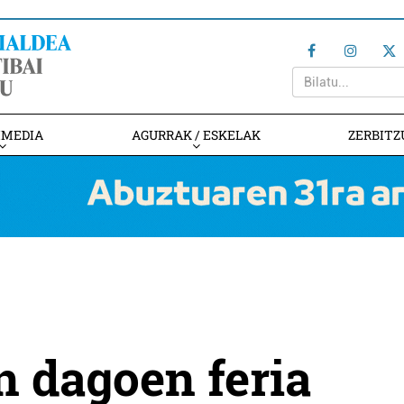
IMEDIA
AGURRAK / ESKELAK
ZERBITZ
n dagoen feria