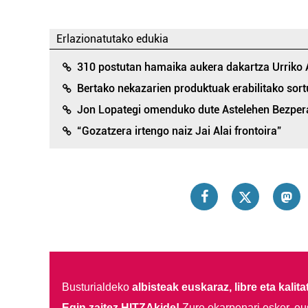
Erlazionatutako edukia
310 postutan hamaika aukera dakartza Urriko
Bertako nekazarien produktuak erabilitako sort
Jon Lopategi omenduko dute Astelehen Bezper
“Gozatzera irtengo naiz Jai Alai frontoira”
Busturialdeko
albisteak euskaraz, libre eta kalita
Egin zaitez HITZAkide!
Zure ekarpenari esker, eu