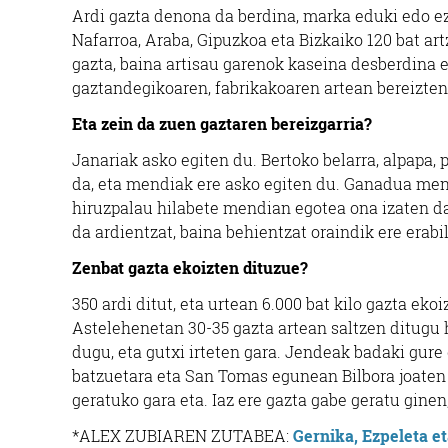
Ardi gazta denona da berdina, marka eduki edo ez.
Nafarroa, Araba, Gipuzkoa eta Bizkaiko 120 bat ar
gazta, baina artisau garenok kaseina desberdina e
gaztandegikoaren, fabrikakoaren artean bereizten
Eta zein da zuen gaztaren bereizgarria?
Janariak asko egiten du. Bertoko belarra, alpapa,
da, eta mendiak ere asko egiten du. Ganadua men
hiruzpalau hilabete mendian egotea ona izaten da.
da ardientzat, baina behientzat oraindik ere erabi
Zenbat gazta ekoizten dituzue?
350 ardi ditut, eta urtean 6.000 bat kilo gazta eko
Astelehenetan 30-35 gazta artean saltzen ditugu
dugu, eta gutxi irteten gara. Jendeak badaki gure
batzuetara eta San Tomas egunean Bilbora joaten ga
geratuko gara eta. Iaz ere gazta gabe geratu ginen
*ALEX ZUBIAREN ZUTABEA:
Gernika, Ezpeleta e