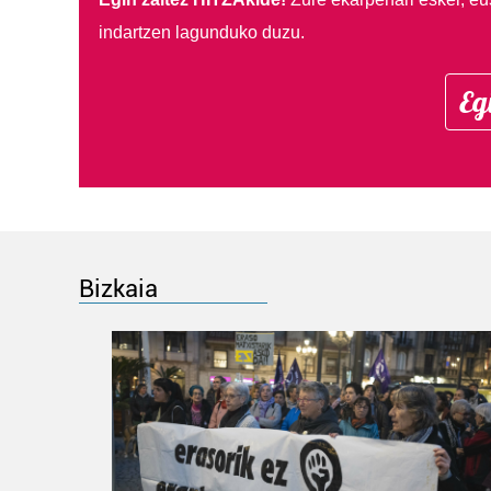
indartzen lagunduko duzu.
Eg
Bizkaia