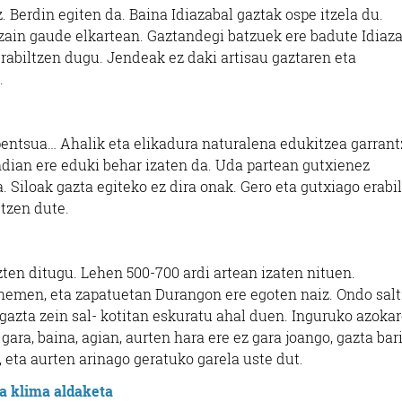
 Berdin egiten da. Baina Idiazabal gaztak ospe itzela du.
tzain gaude elkartean. Gaztandegi batzuek ere badute Idiaz
rabiltzen dugu. Jendeak ez daki artisau gaztaren eta
.
 pentsua… Ahalik eta elikadura naturalena edukitzea garrant
dian ere eduki behar izaten da. Uda partean gutxienez
 Siloak gazta egiteko ez dira onak. Gero eta gutxiago erabi
ltzen dute.
izten ditugu. Lehen 500-700 ardi artean izaten nituen.
 hemen, eta zapatuetan Durangon ere egoten naiz. Ondo sal
 gazta zein sal- kotitan eskuratu ahal duen. Inguruko azoka
ra, baina, agian, aurten hara ere ez gara joango, gazta bar
, eta aurten arinago geratuko garela uste dut.
ta klima aldaketa