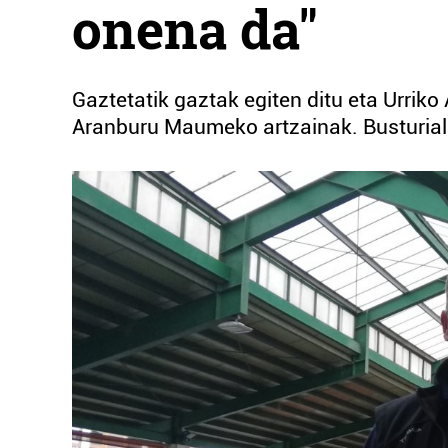
onena da"
Gaztetatik gaztak egiten ditu eta Urrik
Aranburu Maumeko artzainak. Busturial