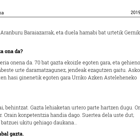
ka
201
ranburu Baraiazarrak, eta duela hamabi bat urtetik Gerni
a ona da?
ria onena da. 70 bat gazta ekoizle egoten gara, eta gehien
inbeste urte daramatzagunez, jendeak ezagutzen gaitu. Asko
giten hasi ginenetik egoten gara Urriko Azken Asteleheneko
, behintzat. Gazta lehiaketan urtero parte hartzen dugu. O
er. Orain konpetentzia handia dago. Suertea dela uste dut;
e batzuei ukitu gehiago daukana…
bal gazta.