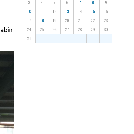
3
4
5
6
7
8
9
10
11
12
13
14
15
16
17
18
19
20
21
22
23
Sabin
24
25
26
27
28
29
30
31
1
2
3
4
5
6