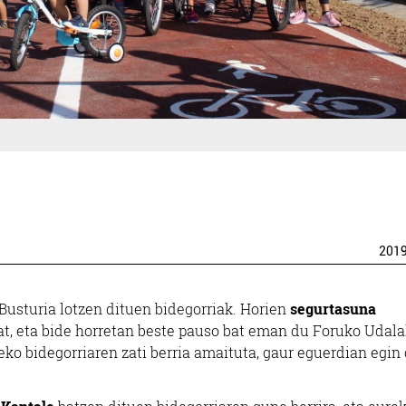
201
Busturia lotzen dituen bidegorriak. Horien
segurtasuna
t, eta bide horretan beste pauso bat eman du Foruko Udala
ko bidegorriaren zati berria amaituta, gaur eguerdian egin