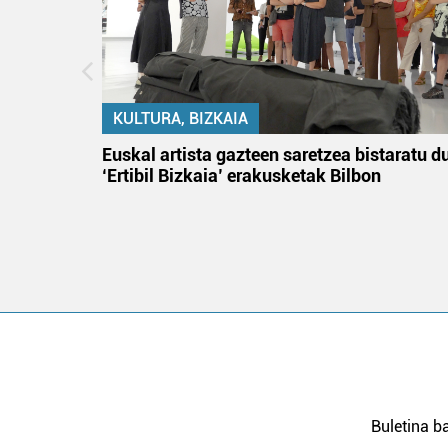
KULTURA, BIZKAIA
na
Euskal artista gazteen saretzea bistaratu d
‘Ertibil Bizkaia’ erakusketak Bilbon
Buletina ba