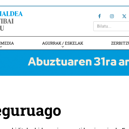
IMEDIA
AGURRAK / ESKELAK
ZERBITZ
seguruago