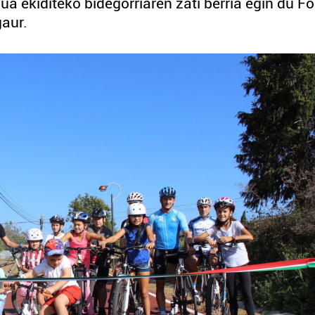
a ekiditeko bidegorriaren zati berria egin du F
gaur.