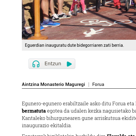
Eguerdian inauguratu dute bidegorriaren zati berria.
Aintzina Monasterio Maguregi
Forua
Egunero-egunero erabiltzaile asko ditu Forua eta 
bermatuta
egotea da udalen kezka nagusietako ba
Kantaleko bihurgunearen gune arriskutsua ekidite
inaugurazio ekitaldia.