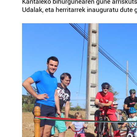
Kantaleko bihurgunearen gune arriskutsu
Udalak, eta herritarrek inauguratu dute 