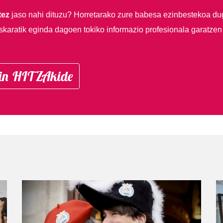
tez
jaso nahi dituzu?
Horretarako zure babesa ezinbestekoa du
skaratik eginda dagoen tokiko informazio profesionala garatzen
in HITZAkide