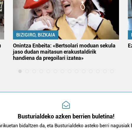
BIZIGIRO, BIZKAIA
u
Onintza Enbeita: «Bertsolari moduan sekula
E
jaso dudan maitasun erakustaldirik
handiena da pregoilari izatea»
Busturialdeko azken berrien buletina!
rikuetan bidaltzen da, eta Busturialdeko asteko berri nagusiak b