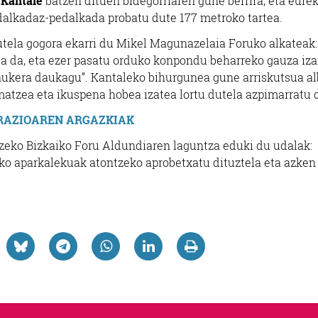
 Kantale
batzen dituen bidegorriaren gune berrira, eta eure
pedalkadaz-pedalkada probatu dute 177 metroko tartea.
dutela gogora ekarri du Mikel Magunazelaia Foruko alkateak:
ea da, eta ezer pasatu orduko konpondu beharreko gauza iz
 aukera daukagu”. Kantaleko bihurgunea gune arriskutsua a
rmatzea eta ikuspena hobea izatea lortu dutela azpimarratu 
RAZIOAREN ARGAZKIAK
utzeko Bizkaiko Foru Aldundiaren laguntza eduki du udalak:
ko aparkalekuak atontzeko aprobetxatu dituztela eta azken