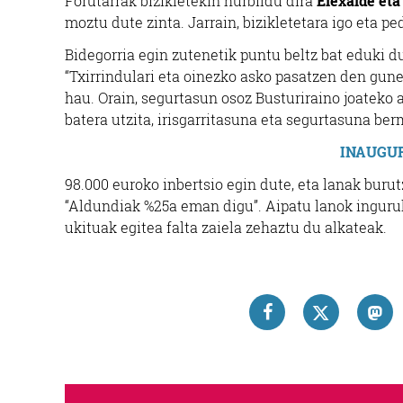
Forutarrak bizikletekin hurbildu dira
Elexalde eta
moztu dute zinta. Jarrain, bizikletetara igo eta 
Bidegorria egin zutenetik puntu beltz bat eduki 
“Txirrindulari eta oinezko asko pasatzen den gun
hau. Orain, segurtasun osoz Busturiraino joateko
batera utzita, irisgarritasuna eta segurtasuna be
INAUGU
98.000 euroko inbertsio egin dute, eta lanak bur
“Aldundiak %25a eman digu”. Aipatu lanok inguru
ukituak egitea falta zaiela zehaztu du alkateak.