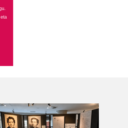
gu.
 eta