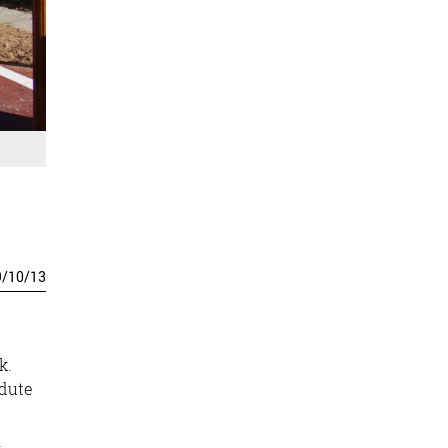
9
/
10
/
13
k.
 dute