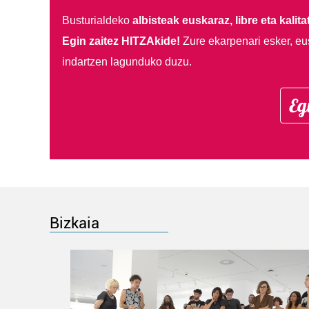
Busturialdeko
albisteak euskaraz, libre eta kalita
Egin zaitez HITZAkide!
Zure ekarpenari esker, eu
indartzen lagunduko duzu.
Eg
Bizkaia