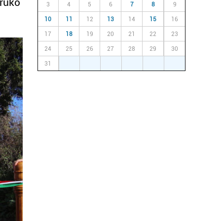
oruko
3
4
5
6
7
8
9
10
11
12
13
14
15
16
17
18
19
20
21
22
23
24
25
26
27
28
29
30
31
1
2
3
4
5
6