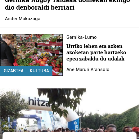
dio denboraldi berriari
Ander Makazaga
Gernika-Lumo
Urriko lehen eta azken
azoketan parte hartzeko
epea zabaldu du udalak
Ane Maruri Aransolo
GIZARTEA
KULTURA