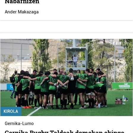
Nabarnizen
Ander Makazaga
KIROLA
Gernika-Lumo
Gernika Rugby Taldeak domekan ekingo