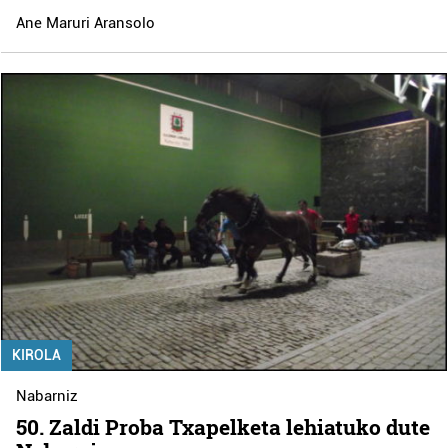
Ane Maruri Aransolo
KIROLA
Nabarniz
50. Zaldi Proba Txapelketa lehiatuko dute