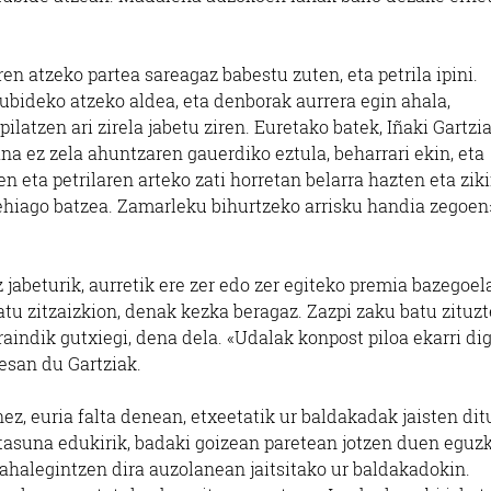
n atzeko partea sareagaz babestu zuten, eta petrila ipini.
bideko atzeko aldea, eta denborak aurrera egin ahala,
latzen ari zirela jabetu ziren. Euretako batek, Iñaki Gartzia
ana ez zela ahuntzaren gauerdiko eztula, beharrari ekin, eta
 eta petrilaren arteko zati horretan belarra hazten eta zik
gehiago batzea. Zamarleku bihurtzeko arrisku handia zegoen
 jabeturik, aurretik ere zer edo zer egiteko premia bazegoel
tu zitzaizkion, denak kezka beragaz. Zazpi zaku batu zituz
raindik gutxiegi, dena dela. «Udalak konpost piloa ekarri dig
 esan du Gartziak.
z, euria falta denean, etxeetatik ur baldakadak jaisten dit
letasuna edukirik, badaki goizean paretean jotzen duen eguz
n ahalegintzen dira auzolanean jaitsitako ur baldakadokin.