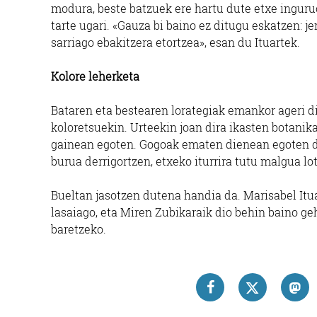
modura, beste batzuek ere hartu dute etxe inguruo
tarte ugari. «Gauza bi baino ez ditugu eskatzen: j
sarriago ebakitzera etortzea», esan du Ituartek.
Kolore leherketa
Bataren eta bestearen lorategiak emankor ageri dir
koloretsuekin. Urteekin joan dira ikasten botanika
gainean egoten. Gogoak ematen dienean egoten di
burua derrigortzen, etxeko iturrira tutu malgua lot
Bueltan jasotzen dutena handia da. Marisabel Itua
lasaiago, eta Miren Zubikaraik dio behin baino ge
baretzeko.