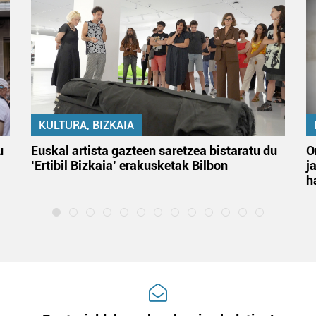
KULTURA, BIZKAIA
u
Euskal artista gazteen saretzea bistaratu du
O
‘Ertibil Bizkaia’ erakusketak Bilbon
j
h