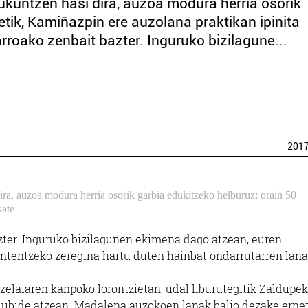
kuntzen hasi dira, auzoa modura herria osorik
etik, Kamiñazpin ere auzolana praktikan ipinita
roako zenbait bazter. Inguruko bizilagune...
201
ra, auzoa modura herria osorik garbia edukitzeko helburuz; orain 50
kate
zter. Inguruko bizilagunen ekimena dago atzean, euren
ntentzeko zeregina hartu duten hainbat ondarrutarren lana
 zelaiaren kanpoko lorontzietan, udal liburutegitik Zaldupe
dubide atzean. Madalena auzokoen lanak balio dezake erne