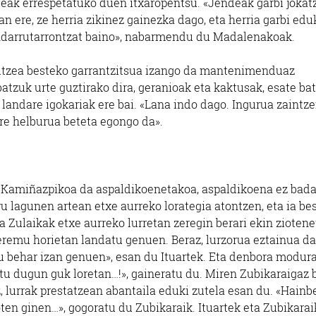
deak errespetatuko duen itxaropentsu. «Jendeak garbi jokat
n ere, ze herria zikinez gainezka dago, eta herria garbi edu
ondarrutarrontzat baino», nabarmendu du Madalenakoak.
maitzea besteko garrantzitsua izango da mantenimenduaz
batzuk urte guztirako dira, geranioak eta kaktusak, esate ba
 landare igokariak ere bai. «Lana indo dago. Ingurua zaintz
re helburua beteta egongo da».
 Kamiñazpikoa da aspaldikoenetakoa, aspaldikoena ez bada
u lagunen artean etxe aurreko lorategia atontzen, eta ia be
a Zulaikak etxe aurreko lurretan zeregin berari ekin ziotene
 eremu horietan landatu genuen. Beraz, lurzorua eztainua da
tu behar izan genuen», esan du Ituartek. Eta denbora modura
atu dugun guk loretan…!», gaineratu du. Miren Zubikaraigaz 
az, lurrak prestatzean abantaila eduki zutela esan du. «Hainb
oten ginen…», gogoratu du Zubikaraik. Ituartek eta Zubikarai