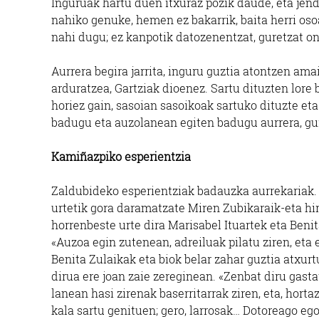
Inguruak hartu duen itxuraz pozik daude, eta jen
nahiko genuke, hemen ez bakarrik, baita herri osoa
nahi dugu; ez kanpotik datozenentzat, guretzat 
Aurrera begira jarrita, inguru guztia atontzen a
arduratzea, Gartziak dioenez. Sartu dituzten lore 
horiez gain, sasoian sasoikoak sartuko dituzte eta
badugu eta auzolanean egiten badugu aurrera, gu
Kamiñazpiko esperientzia
Zaldubideko esperientziak badauzka aurrekariak.
urtetik gora daramatzate Miren Zubikaraik-eta hir
horrenbeste urte dira Marisabel Ituartek eta Benit
«Auzoa egin zutenean, adreiluak pilatu ziren, eta
Benita Zulaikak eta biok belar zahar guztia atxur
dirua ere joan zaie zereginean. «Zenbat diru gast
lanean hasi zirenak baserritarrak ziren, eta, hort
kala sartu genituen; gero, larrosak… Dotoreago eg