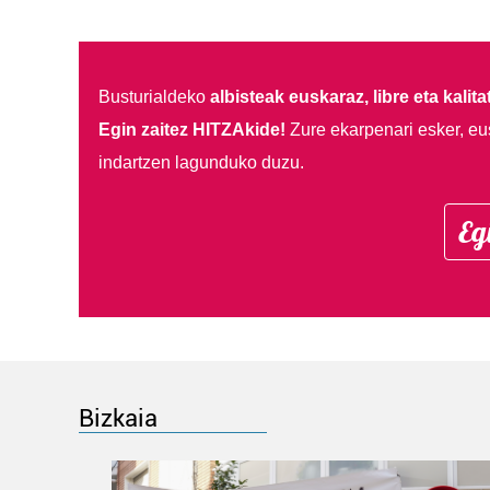
Busturialdeko
albisteak euskaraz, libre eta kalita
Egin zaitez HITZAkide!
Zure ekarpenari esker, eu
indartzen lagunduko duzu.
Eg
Bizkaia