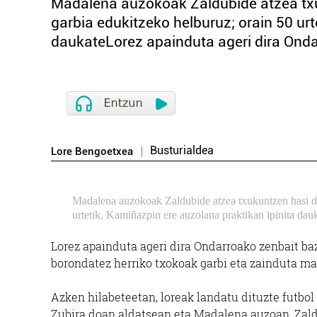
Madalena auzokoak Zaldubide atzea txu
garbia edukitzeko helburuz; orain 50 urt
daukateLorez apainduta ageri dira Ondar
Busturialdea
Lore Bengoetxea
Madalena auzokoak Zaldubide atzea txukuntzen hasi di
urtetik, Kamiñazpin ere auzolana praktikan ipinita dau
Lorez apainduta ageri dira Ondarroako zenbait ba
borondatez herriko txokoak garbi eta zainduta ma
Azken hilabeteetan, loreak landatu dituzte futbol
Zubira doan aldatsean eta Madalena auzoan, Zal