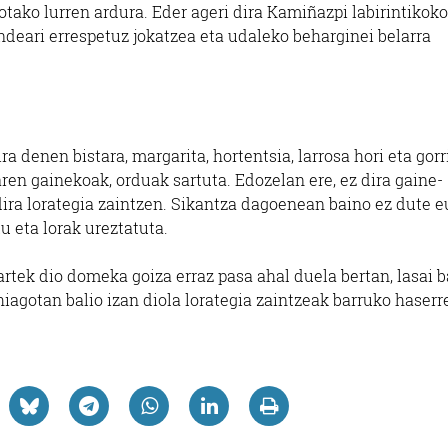
tako lurren ardura. Eder ageri dira Kamiñazpi labirintikoko
endeari errespetuz jokatzea eta udaleko beharginei belarra
a denen bistara, margarita, hortentsia, larrosa hori eta gorr
ren gainekoak, orduak sartuta. Edozelan ere, ez dira gaine-
ra lorategia zaintzen. Sikantza dagoenean baino ez dute e
u eta lorak ureztatuta.
rtek dio domeka goiza erraz pasa ahal duela bertan, lasai 
hiagotan balio izan diola lorategia zaintzeak barruko haserr