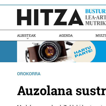
ALBISTEAK
AGENDA
MULT
OROKORRA
Auzolana sustr