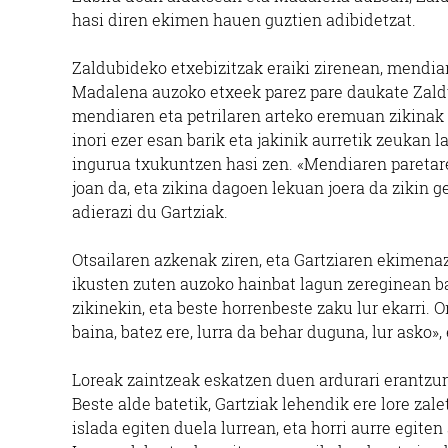
hasi diren ekimen hauen guztien adibidetzat.
Zaldubideko etxebizitzak eraiki zirenean, mendiare
Madalena auzoko etxeek parez pare daukate Zaldu
mendiaren eta petrilaren arteko eremuan zikinak pi
inori ezer esan barik eta jakinik aurretik zeukan l
ingurua txukuntzen hasi zen. «Mendiaren paretaren
joan da, eta zikina dagoen lekuan joera da zikin 
adierazi du Gartziak.
Otsailaren azkenak ziren, eta Gartziaren ekimenaz
ikusten zuten auzoko hainbat lagun zereginean ba
zikinekin, eta beste horrenbeste zaku lur ekarri. O
baina, batez ere, lurra da behar duguna, lur asko»,
Loreak zaintzeak eskatzen duen ardurari erantzune
Beste alde batetik, Gartziak lehendik ere lore za
islada egiten duela lurrean, eta horri aurre egite