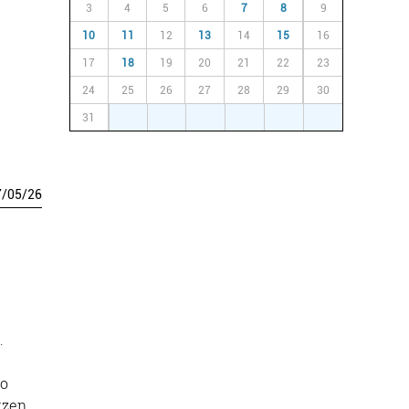
3
4
5
6
7
8
9
10
11
12
13
14
15
16
17
18
19
20
21
22
23
24
25
26
27
28
29
30
31
1
2
3
4
5
6
7
/
05
/
26
.
ko
tzen