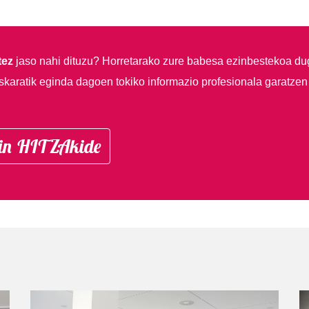
tez
jaso nahi dituzu?
Horretarako zure babesa ezinbestekoa du
skaratik eginda dagoen tokiko informazio profesionala garatzen
in HITZAkide