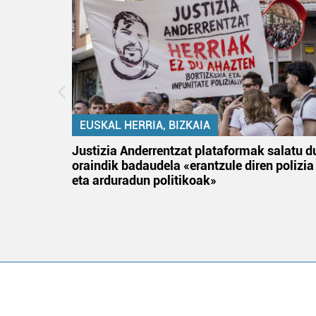
EUSKAL HERRIA, BIZKAIA
an
Justizia Anderrentzat plataformak salatu d
oraindik badaudela «erantzule diren polizia
eta arduradun politikoak»