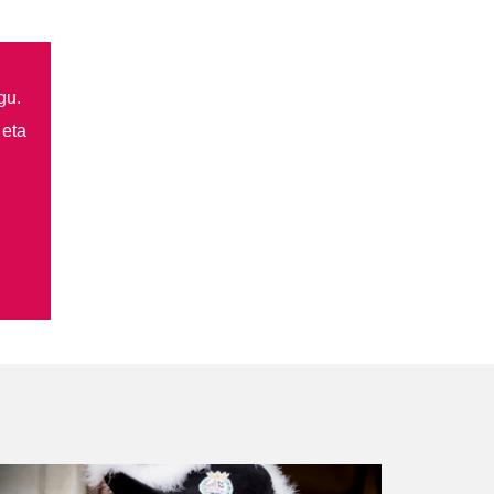
gu.
 eta