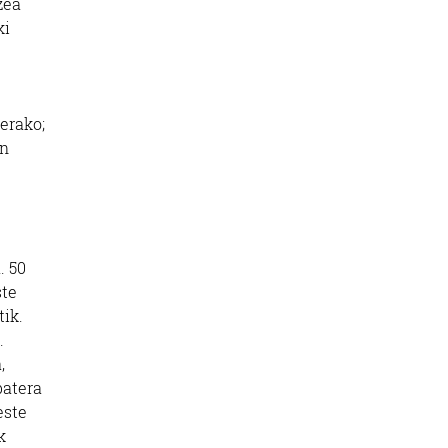
zea
ki
terako;
en
. 50
ste
tik.
.
,
batera
este
k