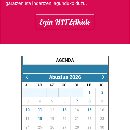
garatzen eta indartzen lagunduko duzu.
Egin HITZAkide
AGENDA
Abuztua 2026
AL.
AR.
AZ.
OG.
OL.
LR.
IG.
27
28
29
30
31
1
2
3
4
5
6
7
8
9
10
11
12
13
14
15
16
17
18
19
20
21
22
23
24
25
26
27
28
29
30