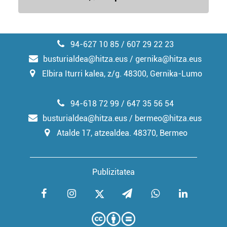
94-627 10 85 / 607 29 22 23
busturialdea@hitza.eus / gernika@hitza.eus
Elbira Iturri kalea, z/g. 48300, Gernika-Lumo
94-618 72 99 / 647 35 56 54
busturialdea@hitza.eus / bermeo@hitza.eus
Atalde 17, atzealdea. 48370, Bermeo
Publizitatea