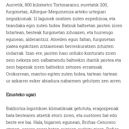
Aurretik, 800 kilometro Tortosaraino; euretatik 200,
furgonetaz, Alforque-Mequinenza arteko urtegiari
zegozkionak. 11 lagunek osatzen zuten espedizioa, eta
txandaka egin zuten bidea. Batzuk baltsetan jaisten ziren
bitartean, besteak furgonetan zihoazen, eta hurrengo
egunean, alderantziz. Atseden egun faltan, furgonetan
joatea egokitzen zitzaienean berreskuratzen zituzten
indarrak. Izan ere, jaisten hasi orduko konturatu ziren
zein nekeza zen salbamendu baltsekin ibaitik jaistea eta
zein bapezak ziren baltsekin zetozen erramuak.
Orokorrean, mantso egiten zuten bidea, tartean-tartean
ur azkarrei esker abiadura nabarmen gehitzen zen arren.
Ezusteko ugari
Baldintza logistikoei klimatikoak gehituta, eragozpenak
bata bestearen atzetik etorri ziren, eta sustoren bat edo
beste ere bai. Hala, bigarren egunean, Briñas-Cenicero
etapan, egoera gogor baten aurrean aurkitu ziren. Baños