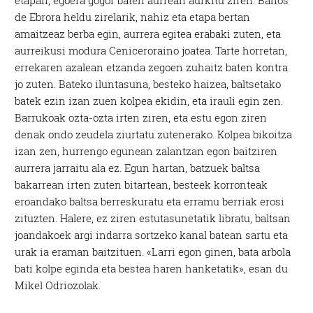
de Ebrora heldu zirelarik, nahiz eta etapa bertan
amaitzeaz berba egin, aurrera egitea erabaki zuten, eta
aurreikusi modura Ceniceroraino joatea. Tarte horretan,
errekaren azalean etzanda zegoen zuhaitz baten kontra
jo zuten. Bateko iluntasuna, besteko haizea, baltsetako
batek ezin izan zuen kolpea ekidin, eta irauli egin zen.
Barrukoak ozta-ozta irten ziren, eta estu egon ziren
denak ondo zeudela ziurtatu zutenerako. Kolpea bikoitza
izan zen, hurrengo egunean zalantzan egon baitziren
aurrera jarraitu ala ez. Egun hartan, batzuek baltsa
bakarrean irten zuten bitartean, besteek korronteak
eroandako baltsa berreskuratu eta erramu berriak erosi
zituzten. Halere, ez ziren estutasunetatik libratu, baltsan
joandakoek argi indarra sortzeko kanal batean sartu eta
urak ia eraman baitzituen. «Larri egon ginen, bata arbola
bati kolpe eginda eta bestea haren hanketatik», esan du
Mikel Odriozolak.