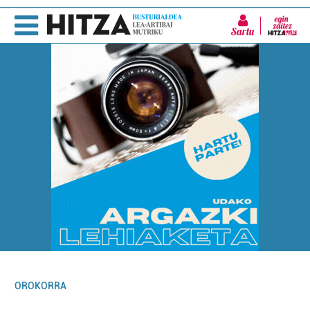
Sartu
OROKORRA