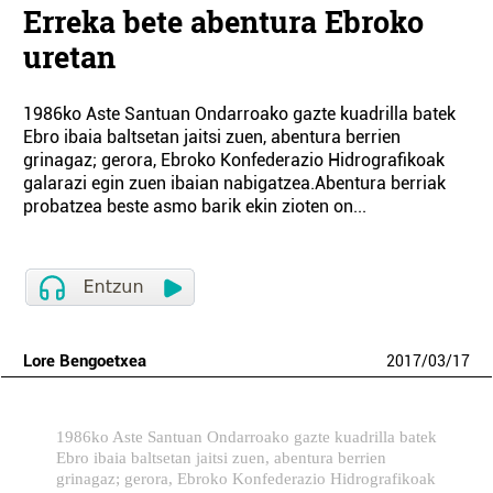
Erreka bete abentura Ebroko
uretan
1986ko Aste Santuan Ondarroako gazte kuadrilla batek
Ebro ibaia baltsetan jaitsi zuen, abentura berrien
grinagaz; gerora, Ebroko Konfederazio Hidrografikoak
galarazi egin zuen ibaian nabigatzea.Abentura berriak
probatzea beste asmo barik ekin zioten on...
Lore Bengoetxea
2017
/
03
/
17
1986ko Aste Santuan Ondarroako gazte kuadrilla batek
Ebro ibaia baltsetan jaitsi zuen, abentura berrien
grinagaz; gerora, Ebroko Konfederazio Hidrografikoak