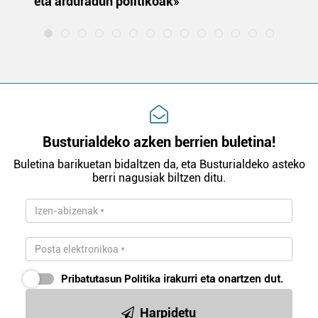
eta arduradun politikoak»
Busturialdeko azken berrien buletina!
Buletina barikuetan bidaltzen da, eta Busturialdeko asteko
berri nagusiak biltzen ditu.
Pribatutasun Politika
irakurri eta onartzen dut.
Harpidetu