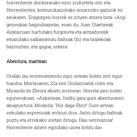
horrenbeste denborarako ezin zizkietela utzi eta.
Horrenbestez, komunikaziorako oinarrizko gailurik ez
zeukaten. Eragozpen horrek ez zituen atzera bota. «Argi
geneukan bagindoazela», esan du Juan Olaetxeak.
Alokairuan hartutako furgoneta eta armadoreek
emandako salbamendu baltsak (bi) eta txalekoak
bazituzten; eta gogoa, sobera.
Abentura, martxan
Urolan lau entrenamendu egin ostean heldu zen egun
handia. Martxoaren 22a zen Ondarroatik irten eta
Miranda de Ebrora abiatu zirenean. Horrela jaso zuten
egunerokoan. «Azkenean, heldu gara gure abenturaren
abiapuntura: Miranda. ‘Hor dago Ebro!’ Gure artean
sekulako espresioak entzun dira. Jaitsi ditugu baltsak,
puztu eta errekako uretan ditugu. Hau sentsazioa!
Horrenbeste amets egindako unea heldu da».