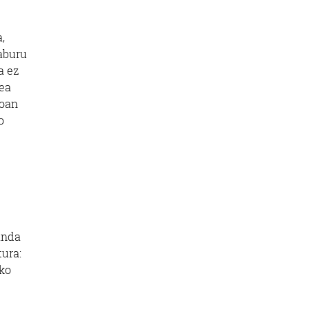
,
xaburu
a ez
zea
joan
o
anda
ura:
ako