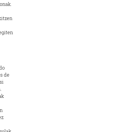
ionak.
kitzen
egiten
edo
os de
si
.
ak
en
ez
zolak.