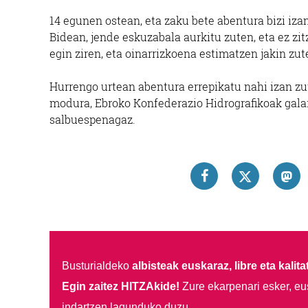
14 egunen ostean, eta zaku bete abentura bizi izan
Bidean, jende eskuzabala aurkitu zuten, eta ez zit
egin ziren, eta oinarrizkoena estimatzen jakin zute
Hurrengo urtean abentura errepikatu nahi izan zu
modura, Ebroko Konfederazio Hidrografikoak galar
salbuespenagaz.
Busturialdeko
albisteak euskaraz, libre eta kalita
Egin zaitez HITZAkide!
Zure ekarpenari esker, eu
indartzen lagunduko duzu.