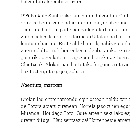
batzuetatik kopiatu zituzten.
1986ko Aste Santurako jarri zuten hitzordua. Ohit
erronka berria zen ondarrutarrentzat; desberdina.
abentura hartako parte hartzaileetako batek. Diru
zuten babesik lortu. Ondarroako Udalarena bai, 
kontuan hartuta. Beste alde batetik, nahiz eta ud
ziren, udaltzainek horrenbeste denborarako ezin z
gailurik ez zeukaten. Eragozpen horrek ez zituen
Olaetxeak. Alokairuan hartutako furgoneta eta a
bazituzten; eta gogoa, sobera.
Abentura, martxan
Urolan lau entrenamendu egin ostean heldu zen e
de Ebrora abiatu zirenean. Horrela jaso zuten eg
Miranda. ‘Hor dago Ebro!’ Gure artean sekulako esp
uretan ditugu. Hau sentsazioa! Horrenbeste amet