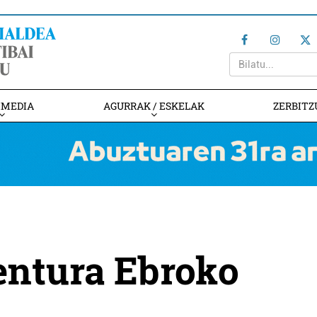
IMEDIA
AGURRAK / ESKELAK
ZERBITZ
entura Ebroko