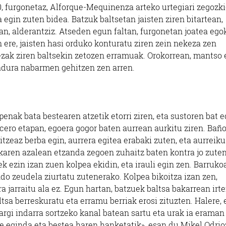
00, furgonetaz, Alforque-Mequinenza arteko urtegiari zegozk
egin zuten bidea. Batzuk baltsetan jaisten ziren bitartean,
n, alderantziz. Atseden egun faltan, furgonetan joatea ego
n ere, jaisten hasi orduko konturatu ziren zein nekeza zen
pezak ziren baltsekin zetozen erramuak. Orokorrean, mantso 
iadura nabarmen gehitzen zen arren.
penak bata bestearen atzetik etorri ziren, eta sustoren bat 
icero etapan, egoera gogor baten aurrean aurkitu ziren. Bañ
itzeaz berba egin, aurrera egitea erabaki zuten, eta aurreiku
ekaren azalean etzanda zegoen zuhaitz baten kontra jo zuten
k ezin izan zuen kolpea ekidin, eta irauli egin zen. Barruko
ndo zeudela ziurtatu zutenerako. Kolpea bikoitza izan zen,
 jarraitu ala ez. Egun hartan, batzuek baltsa bakarrean irt
tsa berreskuratu eta erramu berriak erosi zituzten. Halere, 
 argi indarra sortzeko kanal batean sartu eta urak ia eraman
lpe eginda eta bestea haren hanketatik», esan du Mikel Odrio