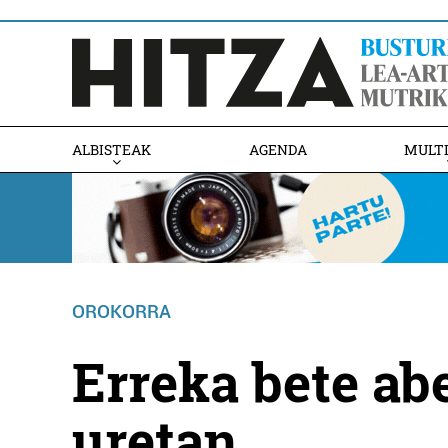
ALBISTEAK
AGENDA
MULT
OROKORRA
Erreka bete ab
uretan