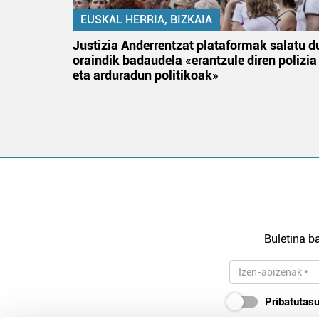
EUSKAL HERRIA, BIZKAIA
tik
Justizia Anderrentzat plataformak salatu d
 gizon
oraindik badaudela «erantzule diren polizia
eta arduradun politikoak»
Buletina ba
Pribatutasu