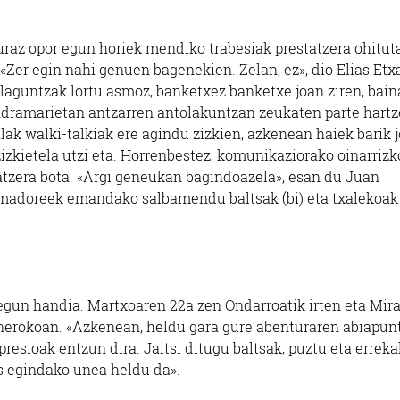
uraz opor egun horiek mendiko trabesiak prestatzera ohituta
 «Zer egin nahi genuen bagenekien. Zelan, ez», dio Elias Et
 laguntzak lortu asmoz, banketxez banketxe joan ziren, bain
andramarietan antzarren antolakuntzan zeukaten parte hart
alak walki-talkiak ere agindu zizkien, azkenean haiek barik 
izkietela utzi eta. Horrenbestez, komunikaziorako oinarrizk
 atzera bota. «Argi geneukan bagindoazela», esan du Juan
rmadoreek emandako salbamendu baltsak (bi) eta txalekoak
gun handia. Martxoaren 22a zen Ondarroatik irten eta Mir
unerokoan. «Azkenean, heldu gara gure abenturaren abiapunt
resioak entzun dira. Jaitsi ditugu baltsak, puztu eta errek
s egindako unea heldu da».