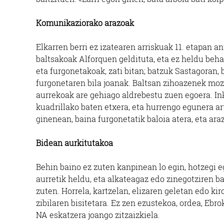
Komunikaziorako arazoak
Elkarren berri ez izatearen arriskuak 11. etapan a
baltsakoak Alforquen geldituta, eta ez heldu behar
eta furgonetakoak, zati bitan; batzuk Sastagoran,
furgonetaren bila joanak. Baltsan zihoazenek moz
aurrekoak are gehiago aldrebestu zuen egoera. I
kuadrillako baten etxera, eta hurrengo egunera ar
ginenean, baina furgonetatik baloia atera, eta ar
Bidean aurkitutakoa
Behin baino ez zuten kanpinean lo egin, hotzegi
aurretik heldu, eta alkateagaz edo zinegotziren b
zuten. Horrela, kartzelan, elizaren geletan edo kir
zibilaren bisitetara. Ez zen ezustekoa, ordea, Eb
NA eskatzera joango zitzaizkiela.