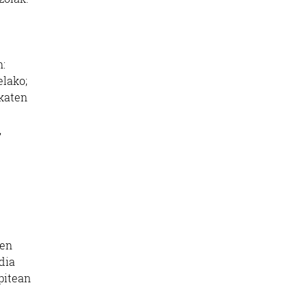
n:
elako;
ukaten
,
zen
rdia
pitean