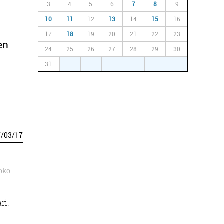
3
4
5
6
7
8
9
10
11
12
13
14
15
16
17
18
19
20
21
22
23
en
24
25
26
27
28
29
30
31
1
2
3
4
5
6
7
/
03
/
17
roko
ri.