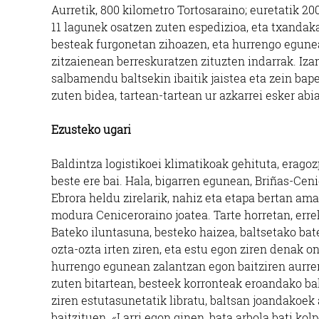
Aurretik, 800 kilometro Tortosaraino; euretatik 2
11 lagunek osatzen zuten espedizioa, eta txandaka 
besteak furgonetan zihoazen, eta hurrengo egunea
zitzaienean berreskuratzen zituzten indarrak. Iza
salbamendu baltsekin ibaitik jaistea eta zein ba
zuten bidea, tartean-tartean ur azkarrei esker ab
Ezusteko ugari
Baldintza logistikoei klimatikoak gehituta, eragoz
beste ere bai. Hala, bigarren egunean, Briñas-Cen
Ebrora heldu zirelarik, nahiz eta etapa bertan ama
modura Ceniceroraino joatea. Tarte horretan, err
Bateko iluntasuna, besteko haizea, baltsetako bate
ozta-ozta irten ziren, eta estu egon ziren denak o
hurrengo egunean zalantzan egon baitziren aurrera
zuten bitartean, besteek korronteak eroandako bal
ziren estutasunetatik libratu, baltsan joandakoek
baitzituen. «Larri egon ginen, bata arbola bati ko