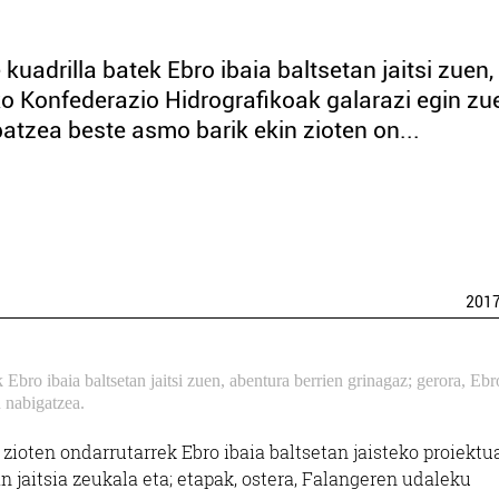
adrilla batek Ebro ibaia baltsetan jaitsi zuen,
ko Konfederazio Hidrografikoak galarazi egin zu
atzea beste asmo barik ekin zioten on...
201
bro ibaia baltsetan jaitsi zuen, abentura berrien grinagaz; gerora, Eb
 nabigatzea.
zioten ondarrutarrek Ebro ibaia baltsetan jaisteko proiektua
an jaitsia zeukala eta; etapak, ostera, Falangeren udaleku