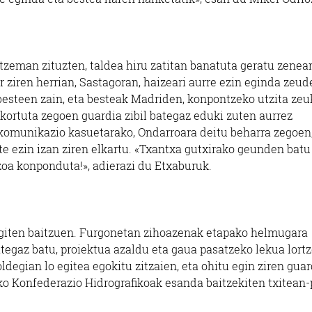
ntzeman zituzten, taldea hiru zatitan banatuta geratu zenea
 ziren herrian, Sastagoran, haizeari aurre ezin eginda zeud
 besteen zain, eta besteak Madriden, konpontzeko utzita ze
kortuta zegoen guardia zibil bategaz eduki zuten aurrez
nkomunikazio kasuetarako, Ondarroara deitu beharra zegoen
te ezin izan ziren elkartu. «Txantxa gutxirako geunden batu
azoa konponduta!», adierazi du Etxaburuk.
 egiten baitzuen. Furgonetan zihoazenak etapako helmugara
ategaz batu, proiektua azaldu eta gaua pasatzeko lekua lort
oldegian lo egitea egokitu zitzaien, eta ohitu egin ziren gua
roko Konfederazio Hidrografikoak esanda baitzekiten txitean-