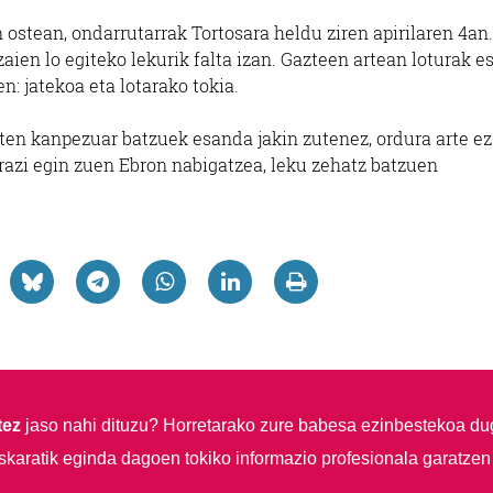
 ostean, ondarrutarrak Tortosara heldu ziren apirilaren 4an.
zaien lo egiteko lekurik falta izan. Gazteen artean loturak e
n: jatekoa eta lotarako tokia.
ten kanpezuar batzuek esanda jakin zutenez, ordura arte ez
azi egin zuen Ebron nabigatzea, leku zehatz batzuen
tez
jaso nahi dituzu?
Horretarako zure babesa ezinbestekoa du
skaratik eginda dagoen tokiko informazio profesionala garatzen