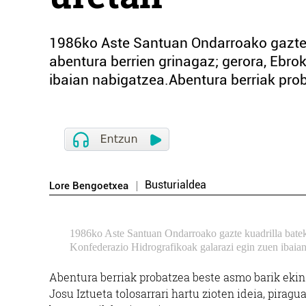
1986ko Aste Santuan Ondarroako gazte ku
abentura berrien grinagaz; gerora, Ebro
ibaian nabigatzea.Abentura berriak prob
Busturialdea
Lore Bengoetxea
1986ko Aste Santuan Ondarroako gazte kuadrilla batek E
Konfederazio Hidrografikoak galarazi egin zuen ibaian
Abentura berriak probatzea beste asmo barik ekin 
Josu Iztueta tolosarrari hartu zioten ideia, piragu