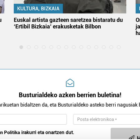
KULTURA, BIZKAIA
u
Euskal artista gazteen saretzea bistaratu du
O
‘Ertibil Bizkaia’ erakusketak Bilbon
j
h
Busturialdeko azken berrien buletina!
rikuetan bidaltzen da, eta Busturialdeko asteko berri nagusiak b
n Politika
irakurri eta onartzen dut.
H