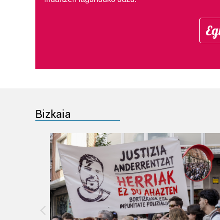
Eg
Bizkaia