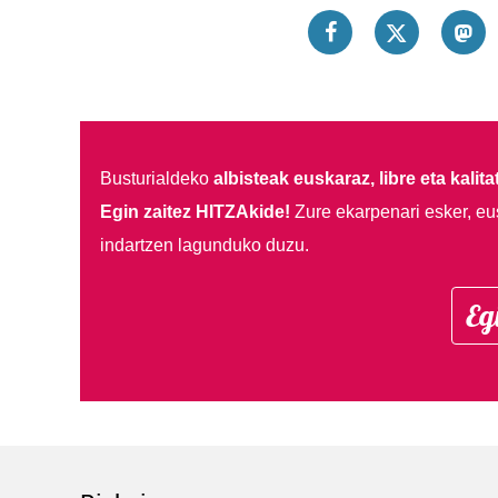
Busturialdeko
albisteak euskaraz, libre eta kalita
Egin zaitez HITZAkide!
Zure ekarpenari esker, eu
indartzen lagunduko duzu.
Eg