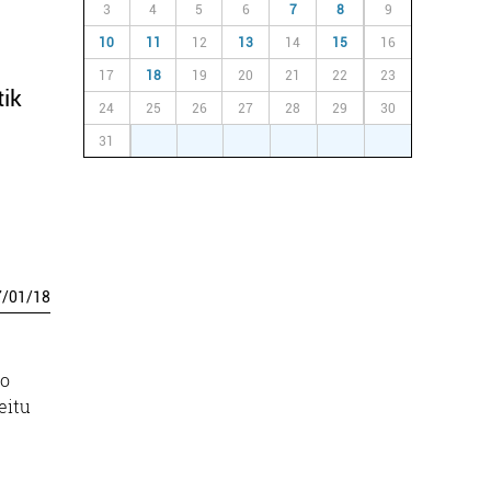
3
4
5
6
7
8
9
10
11
12
13
14
15
16
17
18
19
20
21
22
23
tik
24
25
26
27
28
29
30
31
1
2
3
4
5
6
7
/
01
/
18
ko
eitu