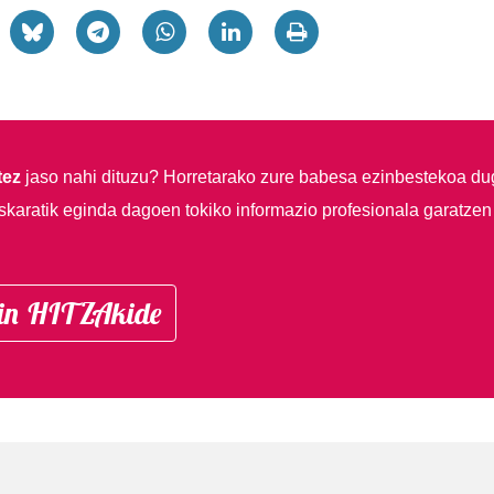
tez
jaso nahi dituzu?
Horretarako zure babesa ezinbestekoa du
skaratik eginda dagoen tokiko informazio profesionala garatzen
in HITZAkide