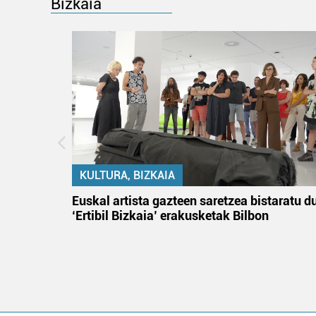
Bizkaia
KULTURA, BIZKAIA
na
Euskal artista gazteen saretzea bistaratu d
‘Ertibil Bizkaia’ erakusketak Bilbon