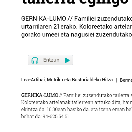
GERNIKA-LUMO // Familiei zuzendutako 
urtarrilaren 21erako. Koloreetako artelan
gorako umeei eta nagusiei zuzendutako e
Lea-Artibai, Mutriku eta Busturialdeko Hitza
Berm
GERNIKA-LUMO
// Familiei zuzendutako tailerra
Koloreetako artelanak tailerrean arituko dira, ha
ekintza da. 16:30ean hasiko da, eta izena eman be
behar da: 94-625 54 51.