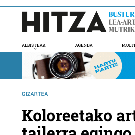
ALBISTEAK
AGENDA
MULT
GIZARTEA
Koloreetako ar
tailerra egingo