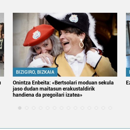
BIZIGIRO, BIZKAIA
u
Onintza Enbeita: «Bertsolari moduan sekula
E
jaso dudan maitasun erakustaldirik
handiena da pregoilari izatea»