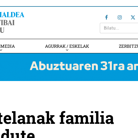
IMEDIA
AGURRAK / ESKELAK
ZERBITZ
telanak familia
 dute