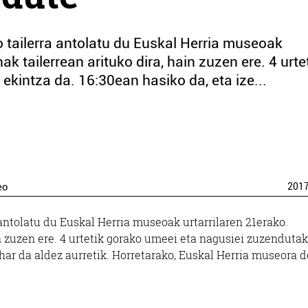
tailerra antolatu du Euskal Herria museoak
ak tailerrean arituko dira, hain zuzen ere. 4 urte
kintza da. 16:30ean hasiko da, eta ize...
eo
201
 antolatu du Euskal Herria museoak urtarrilaren 21erako.
in zuzen ere. 4 urtetik gorako umeei eta nagusiei zuzenduta
har da aldez aurretik. Horretarako, Euskal Herria museora d