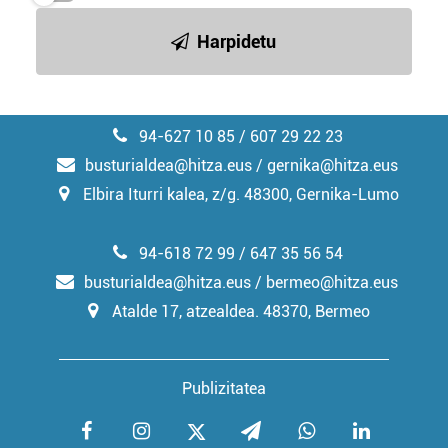
Harpidetu
94-627 10 85 / 607 29 22 23
busturialdea@hitza.eus / gernika@hitza.eus
Elbira Iturri kalea, z/g. 48300, Gernika-Lumo
94-618 72 99 / 647 35 56 54
busturialdea@hitza.eus / bermeo@hitza.eus
Atalde 17, atzealdea. 48370, Bermeo
Publizitatea