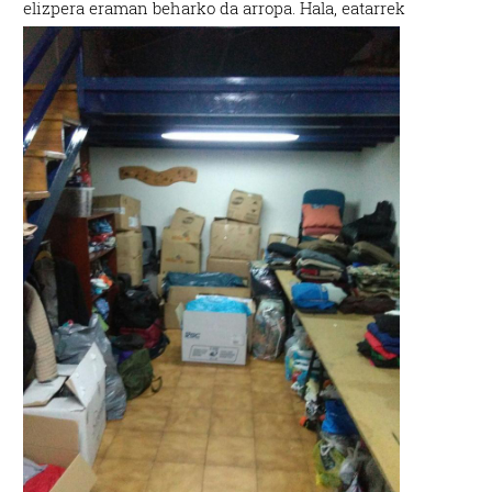
elizpera eraman beharko da arropa.
Hala, eatarrek