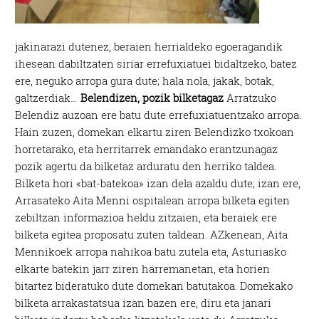
jakinarazi dutenez, beraien herrialdeko egoeragandik
ihesean dabiltzaten siriar errefuxiatuei bidaltzeko, batez
ere, neguko arropa gura dute; hala nola, jakak, botak,
galtzerdiak…
Belendizen, pozik bilketagaz
Arratzuko
Belendiz auzoan ere batu dute errefuxiatuentzako arropa.
Hain zuzen, domekan elkartu ziren Belendizko txokoan
horretarako, eta herritarrek emandako erantzunagaz
pozik agertu da bilketaz arduratu den herriko taldea.
Bilketa hori «bat-batekoa» izan dela azaldu dute; izan ere,
Arrasateko Aita Menni ospitalean arropa bilketa egiten
zebiltzan informazioa heldu zitzaien, eta beraiek ere
bilketa egitea proposatu zuten taldean. AZkenean, Aita
Mennikoek arropa nahikoa batu zutela eta, Asturiasko
elkarte batekin jarr ziren harremanetan, eta horien
bitartez bideratuko dute domekan batutakoa. Domekako
bilketa arrakastatsua izan bazen ere, diru eta janari