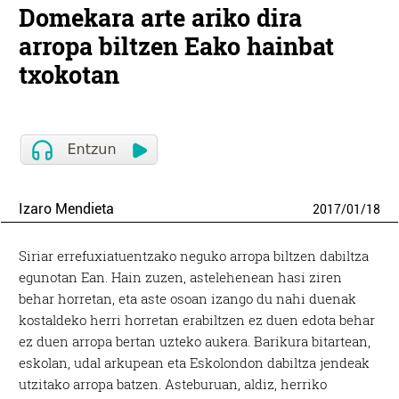
Domekara arte ariko dira
arropa biltzen Eako hainbat
txokotan
Izaro Mendieta
2017
/
01
/
18
Siriar errefuxiatuentzako neguko arropa biltzen dabiltza
egunotan Ean. Hain zuzen, astelehenean hasi ziren
behar horretan, eta aste osoan izango du nahi duenak
kostaldeko herri horretan erabiltzen ez duen edota behar
ez duen arropa bertan uzteko aukera. Barikura bitartean,
eskolan, udal arkupean eta Eskolondon dabiltza jendeak
utzitako arropa batzen. Asteburuan, aldiz, herriko