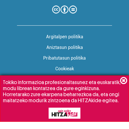
Argitalpen politika
Aniztasun politika
Pribatutasun politika
Cookieak
Tokiko informazioa profesionaltasunez eta euskaratik,
modu librean kontatzea da gure eginkizuna.
Babesleak:
Horretarako zure ekarpena beharrezkoa da, eta ongi
maitatzeko modurik zintzoena da HITZAkide egitea.