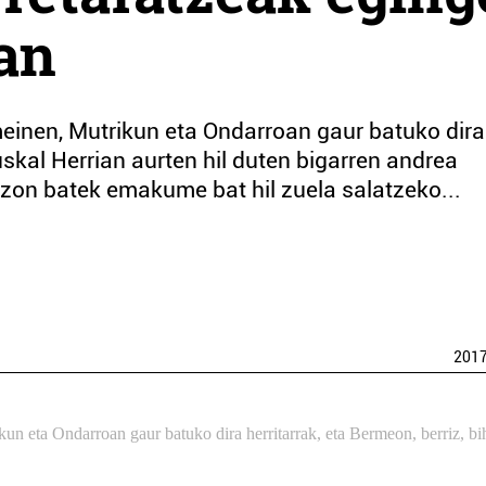
an
einen, Mutrikun eta Ondarroan gaur batuko dira
Euskal Herrian aurten hil duten bigarren andrea
zon batek emakume bat hil zuela salatzeko...
201
 eta Ondarroan gaur batuko dira herritarrak, eta Bermeon, berriz, bih