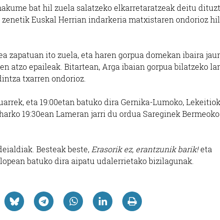
akume bat hil zuela salatzeko elkarretaratzeak deitu dituz
i zenetik Euskal Herrian indarkeria matxistaren ondorioz hi
ea zapatuan ito zuela, eta haren gorpua domekan ibaira jaur
n atzo epaileak. Bitartean, Arga ibaian gorpua bilatzeko la
dintza txarren ondorioz.
uarrek, eta 19:00etan batuko dira Gernika-Lumoko, Lekeitiok
harko 19:30ean Lameran jarri du ordua Sareginek Bermeoko
deialdiak. Besteak beste,
Erasorik ez, erantzunik barik!
eta
lopean batuko dira aipatu udalerrietako bizilagunak.