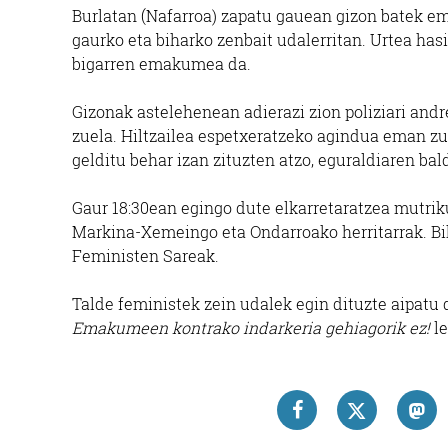
Burlatan (Nafarroa) zapatu gauean gizon batek em
gaurko eta biharko zenbait udalerritan. Urtea has
bigarren emakumea da.
Gizonak astelehenean adierazi zion poliziari andr
zuela. Hiltzailea espetxeratzeko agindua eman zue
gelditu behar izan zituzten atzo, eguraldiaren bal
Gaur 18:30ean egingo dute elkarretaratzea mutrik
Markina-Xemeingo eta Ondarroako herritarrak. Bi
Feministen Sareak.
Talde feministek zein udalek egin dituzte aipatu 
Emakumeen kontrako indarkeria gehiagorik ez!
le