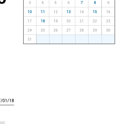
3
4
5
6
7
8
9
10
11
12
13
14
15
16
17
18
19
20
21
22
23
24
25
26
27
28
29
30
31
1
2
3
4
5
6
7
/
01
/
18
ar.