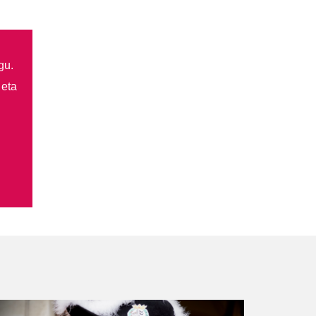
gu.
 eta