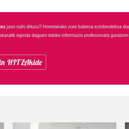
tez
jaso nahi dituzu?
Horretarako zure babesa ezinbestekoa du
skaratik eginda dagoen tokiko informazio profesionala garatzen
in HITZAkide