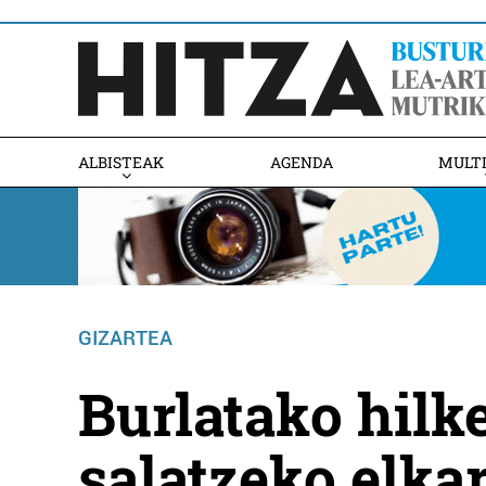
ALBISTEAK
AGENDA
MULT
GIZARTEA
Burlatako hilk
salatzeko elka