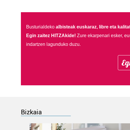
Busturialdeko
albisteak euskaraz, libre eta kalita
Egin zaitez HITZAkide!
Zure ekarpenari esker, eu
indartzen lagunduko duzu.
Eg
Bizkaia