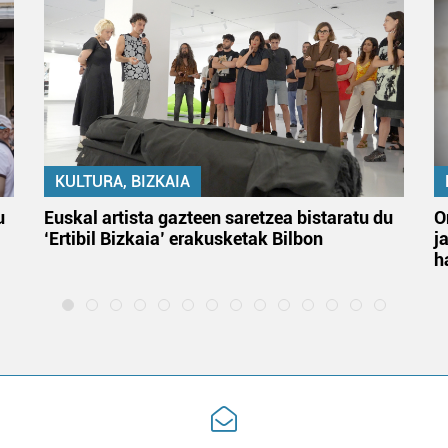
KULTURA, BIZKAIA
u
Euskal artista gazteen saretzea bistaratu du
O
‘Ertibil Bizkaia’ erakusketak Bilbon
j
h