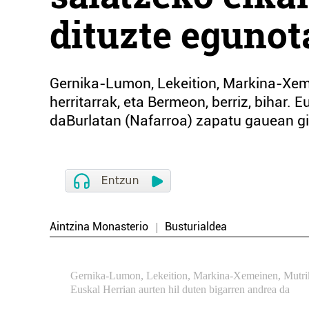
dituzte egunot
Gernika-Lumon, Lekeition, Markina-Xem
herritarrak, eta Bermeon, berriz, bihar. 
daBurlatan (Nafarroa) zapatu gauean gi
Aintzina Monasterio
Busturialdea
Gernika-Lumon, Lekeition, Markina-Xemeinen, Mutrikun
Euskal Herrian aurten hil duten bigarren andrea da