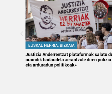
EUSKAL HERRIA, BIZKAIA
tik
Justizia Anderrentzat plataformak salatu d
 gizon
oraindik badaudela «erantzule diren polizia
eta arduradun politikoak»