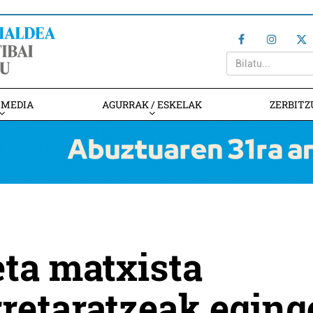
IMEDIA
AGURRAK / ESKELAK
ZERBITZ
eta matxista
rretaratzeak eging