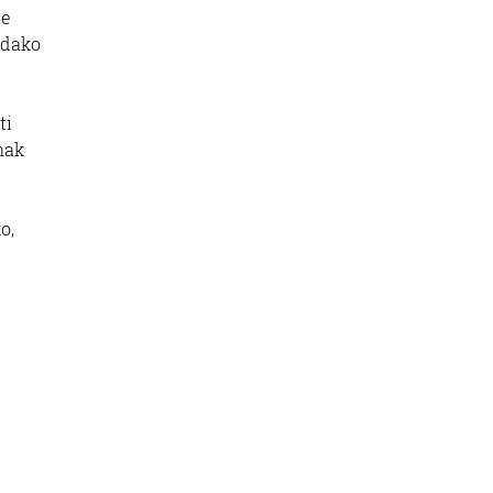
te
ldako
ti
nak
o,