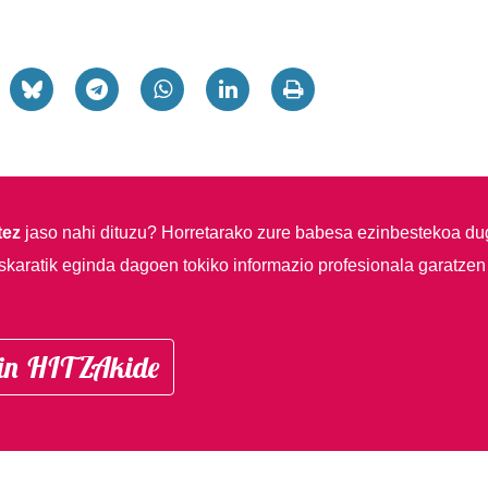
tez
jaso nahi dituzu?
Horretarako zure babesa ezinbestekoa du
skaratik eginda dagoen tokiko informazio profesionala garatzen
in HITZAkide