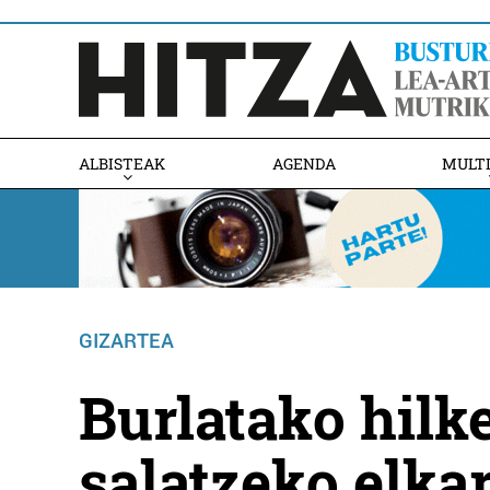
ALBISTEAK
AGENDA
MULT
GIZARTEA
Burlatako hilk
salatzeko elka