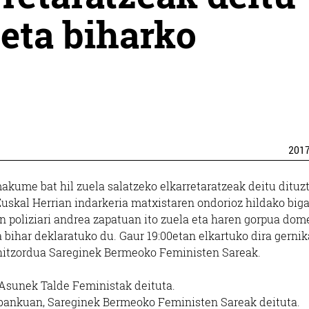
 eta biharko
201
akume bat hil zuela salatzeko elkarretaratzeak deitu dituz
uskal Herrian indarkeria matxistaren ondorioz hildako big
 poliziari andrea zapatuan ito zuela eta haren gorpua do
ta bihar deklaratuko du. Gaur 19:00etan elkartuko dira gernik
u hitzordua Sareginek Bermeoko Feministen Sareak.
sunek Talde Feministak deituta.
bankuan, Sareginek Bermeoko Feministen Sareak deituta.