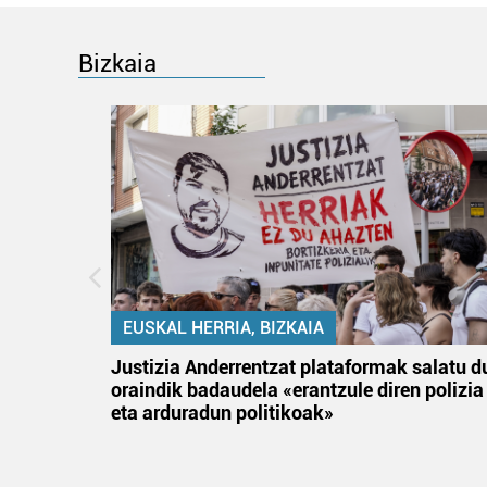
Bizkaia
EUSKAL HERRIA, BIZKAIA
tik
Justizia Anderrentzat plataformak salatu d
 gizon
oraindik badaudela «erantzule diren polizia
eta arduradun politikoak»