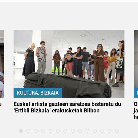
KULTURA, BIZKAIA
u
Euskal artista gazteen saretzea bistaratu du
O
‘Ertibil Bizkaia’ erakusketak Bilbon
j
h