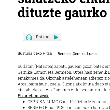
dituzte gaurko
Busturialdeko Hitza
Bermeo
,
Gernika-Lumo
Burlatan (Nafarroa) zapatu gauean gizon batek em
Gernika-Lumon eta Bermeon. Urtea hasi zenetik E
emakumea da. Gizonak astelehenean adierazi zion
Arga ibaira jaurti zuela. Gizona atxilotuta dago e
eta biharko, ostera, Lameran ordu berean jarri d
Elkarretaratzeak:
GERNIKA-LUMO Gaur. 19:00etan Merkurion, A
BERMEO Bihar. 19:30ean Lamerako harrizko 