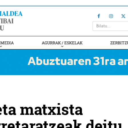
IMEDIA
AGURRAK / ESKELAK
ZERBITZ
eta matxista
rretaratzeak deitu