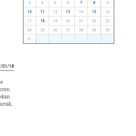
3
4
5
6
7
8
9
10
11
12
13
14
15
16
17
18
19
20
21
22
23
24
25
26
27
28
29
30
31
1
2
3
4
5
6
7
/
01
/
18
te
arren
mekan
arrak,