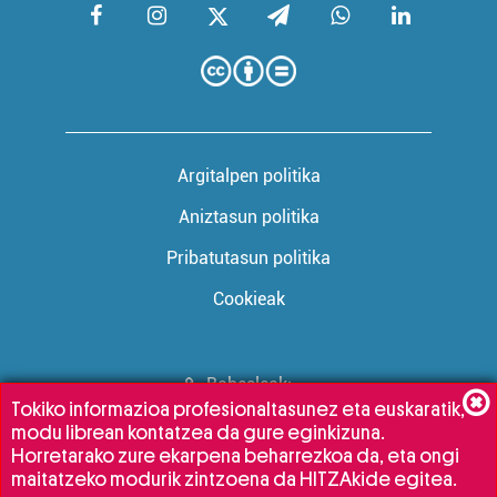
Argitalpen politika
Aniztasun politika
Pribatutasun politika
Cookieak
Babesleak:
Tokiko informazioa profesionaltasunez eta euskaratik,
modu librean kontatzea da gure eginkizuna.
Horretarako zure ekarpena beharrezkoa da, eta ongi
maitatzeko modurik zintzoena da HITZAkide egitea.