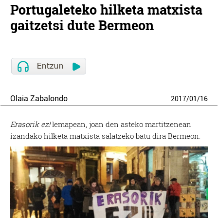
Portugaleteko hilketa matxista
gaitzetsi dute Bermeon
Olaia Zabalondo
2017
/
01
/
16
Erasorik ez!
lemapean, joan den asteko martitzenean
izandako hilketa matxista salatzeko batu dira Bermeon.