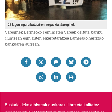
25 lagun inguru batu ziren. Argazkia: Sareginek
Sareginek Bermeoko Feministen Sareak deituta, bariku
iluntzean egin zuten elkarretaratzea Lamerako harrizko
bankuaren aurrean.
Busturialdeko
albisteak euskaraz, libre eta kalitatez