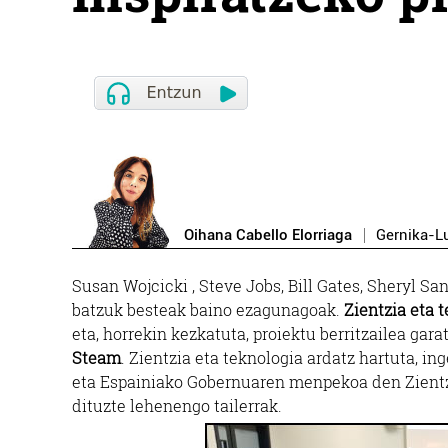
Oihana Cabello Elorriaga
Gernika-
Susan Wojcicki , Steve Jobs, Bill Gates, Sheryl S
batzuk besteak baino ezagunagoak.
Zientzia eta
eta, horrekin kezkatuta, proiektu berritzailea ga
Steam
. Zientzia eta teknologia ardatz hartuta, i
eta Espainiako Gobernuaren menpekoa den Zientzi
dituzte lehenengo tailerrak.