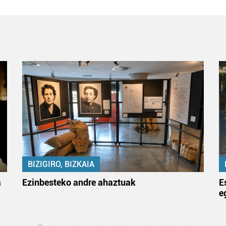
BIZIGIRO, BIZKAIA
a
Ezinbesteko andre ahaztuak
E
e