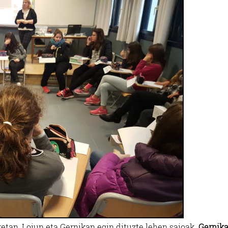
retan, Loiun eta Gernikan egin dituzte lehen saioak.
Gernika