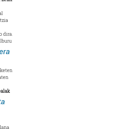
al
tzia
 dira.
elburu
era
aketen
aten
ealak
ta
 lana