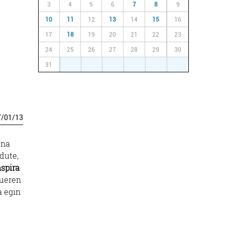
3
4
5
6
7
8
9
10
11
12
13
14
15
16
17
18
19
20
21
22
23
24
25
26
27
28
29
30
31
1
2
3
4
5
6
7
/
01
/
13
ina
dute,
nspira
queren
a egin