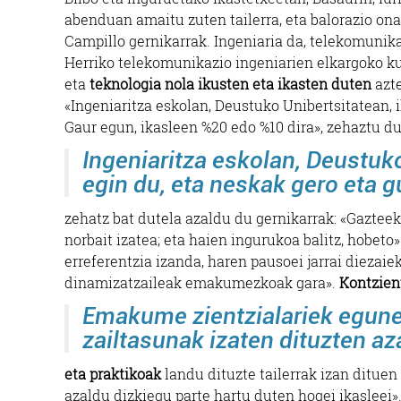
abenduan amaitu zuten tailerra, eta balorazio ona
Campillo gernikarrak. Ingeniaria da, telekomunika
Herriko telekomunikazio ingeniarien elkargoko ku
eta
teknologia nola ikusten eta ikasten duten
azte
«Ingeniaritza eskolan, Deustuko Unibertsitatean, 
Gaur egun, ikasleen %20 edo %10 dira», zehaztu d
Ingeniaritza eskolan, Deustuk
egin du, eta neskak gero eta g
zehatz bat dutela azaldu du gernikarrak: «Gazteek
norbait izatea; eta haien ingurukoa balitz, hobet
erreferentzia izanda, haren pausoei jarrai diezaie
dinamizatzaileak emakumezkoak gara».
Kontzient
Emakume zientzialariek eguner
zailtasunak izaten dituzten aza
eta praktikoak
landu dituzte tailerrak izan dituen
azaldu dizkiegu parte hartu duten hogei ikasleei»