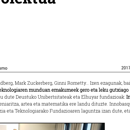
Lumo
201
andberg, Mark Zuckerberg, Ginni Rometty… Izen ezagunak, ba
 teknologiaren munduan emakumeek gero eta leku gutxiago
ratu dute Deustuko Unibertsitateak eta Elhuyar fundazioak:
I
ngeniaritza, artea eta matematika ere landu dituzte. Innobas
a eta Teknologiarako Fundazioaren laguntza izan dute, et