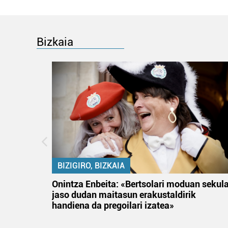
Bizkaia
BIZIGIRO, BIZKAIA
na
Onintza Enbeita: «Bertsolari moduan sekul
jaso dudan maitasun erakustaldirik
handiena da pregoilari izatea»