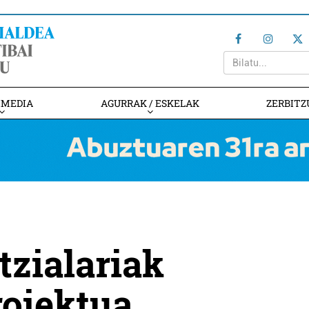
IMEDIA
AGURRAK / ESKELAK
ZERBITZ
zialariak
roiektua