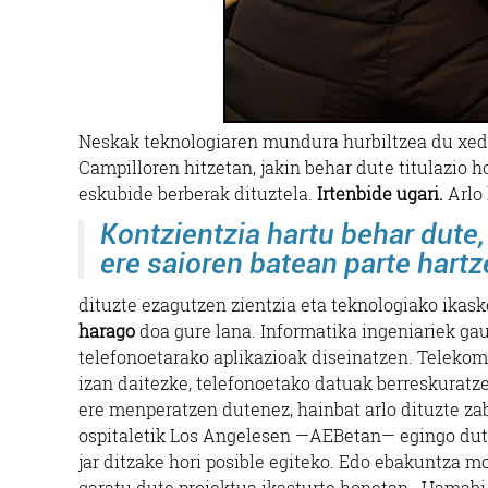
Neskak teknologiaren mundura hurbiltzea du xed
Campilloren hitzetan, jakin behar dute titulazio ho
eskubide berberak dituztela.
Irtenbide ugari.
Arlo 
Kontzientzia hartu behar dute,
ere saioren batean parte hartz
dituzte ezagutzen zientzia eta teknologiako ikas
harago
doa gure lana. Informatika ingeniariek gau
telefonoetarako aplikazioak diseinatzen. Telekom
izan daitezke, telefonoetako datuak berreskuratze
ere menperatzen dutenez, hainbat arlo dituzte za
ospitaletik Los Angelesen —AEBetan— egingo dute
jar ditzake hori posible egiteko. Edo ebakuntza m
garatu dute proiektua ikasturte honetan. Hamabi i