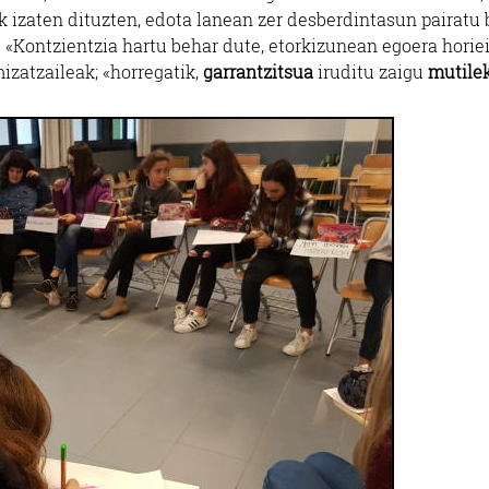
k izaten dituzten, edota lanean zer desberdintasun pairatu
n. «Kontzientzia hartu behar dute, etorkizunean egoera horie
mizatzaileak; «horregatik,
garrantzitsua
iruditu zaigu
mutilek