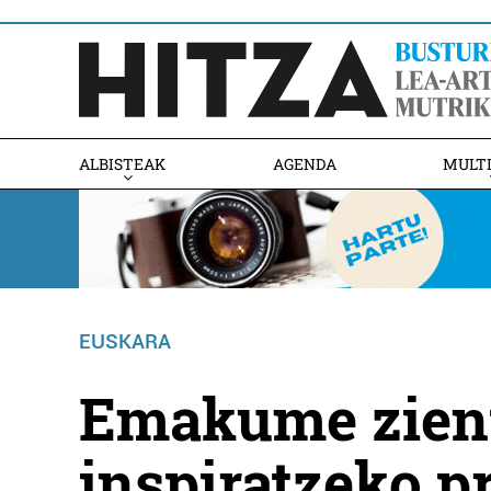
ALBISTEAK
AGENDA
MULT
EUSKARA
Emakume zient
inspiratzeko p