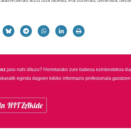
tez
jaso nahi dituzu?
Horretarako zure babesa ezinbestekoa du
skaratik eginda dagoen tokiko informazio profesionala garatzen
in HITZAkide