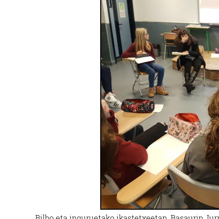
Bilbo eta inguruetako ikastetxeetan, Basaurin, Iur