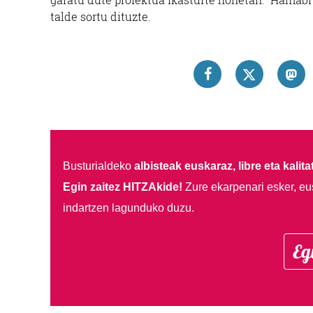
talde sortu dituzte.
Busturialdeko
albisteak euskaraz, libre eta kalita
Egin zaitez HITZAkide!
Zure ekarpenari esker, eu
indartzen lagunduko duzu.
Eg