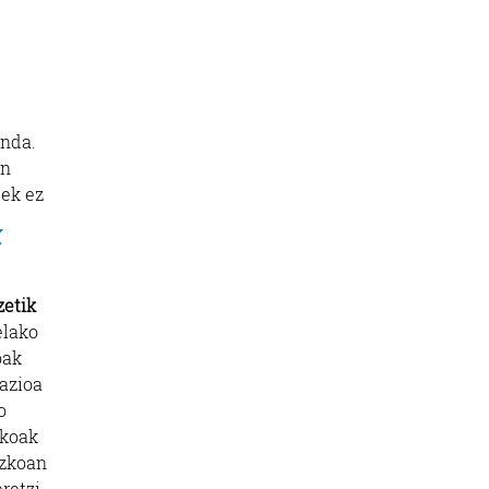
anda.
en
eek ez
k
etik
elako
oak
kazioa
o
ekoak
uzkoan
retzi