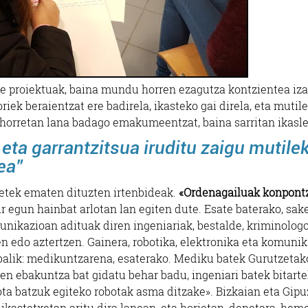
e proiektuak, baina mundu horren ezagutza kontzientea iz
riek beraientzat ere badirela, ikasteko gai direla, eta mutil
horretan lana badago emakumeentzat, baina sarritan ikasl
 eta garrantzitsua iruditu zaigu mutile
ea”
ketek ematen dituzten irtenbideak.
«Ordenagailuak
konpontz
r egun hainbat arlotan lan egiten dute. Esate baterako, sak
unikazioan adituak diren ingeniariak, bestalde, kriminolog
n edo aztertzen. Gainera, robotika, elektronika eta komuni
balik: medikuntzarena, esaterako. Mediku batek Gurutzetak
n ebakuntza bat gidatu behar badu, ingeniari batek bitart
ota batzuk egiteko robotak asma ditzake». Bizkaian eta Gip
kastetxetan aritu dira lanean, eta horietan, denetara, heme