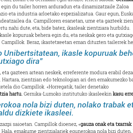
 egin du tailer horren arduradun eta dinamizatzaile Zaloa
zio eta industria arloetako espezializatua. Gaur egun, Eusk
deatzailea da. Campilloren esanetan, ume eta gazteek zien
rtu nahi dute, eta, bide batez, ikasleak zientziara hurbildu.
ikasle kopuruak behera egin du, eta neskak gero eta gutxiago
u Campillok.
Beraz, ikastetxeetan eman dituzten tailerrek h
o Unibertsitatean, ikasle kopuruak beh
utxiago dira”
, eta gazteen artean neskek, erreferente modura erabil dez
o». Hartara, zientzian edo teknologian ari den emakumezko b
ketela dio Campillok. «Horregatik, tailer denetako
zia hartu.
Gernika-Lumoko institutuko ikasleekin
kasu err
okoa nola bizi duten, nolako trabak e
ldu dizkiete ikasleei.
 zazpi saioetan. Campillok dioenez, «
gauza onak eta txarrak
. Hala, emakume zientzialariek egunerokoa nola bizi duten,