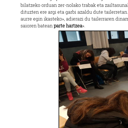
bilatzeko orduan zer-nolako trabak eta zailtasuna
dituzten ere argi eta garbi azaldu dute tailerreta
aurre egin ikasteko», adierazi du tailerraren dina
saioren batean
parte hartzea
».