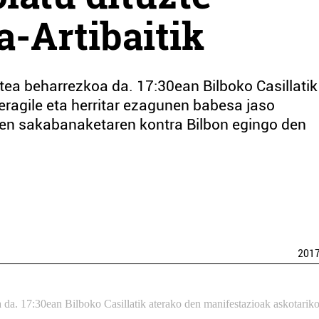
a-Artibaitik
tea beharrezkoa da. 17:30ean Bilboko Casillatik
eragile eta herritar ezagunen babesa jaso
en sakabanaketaren kontra Bilbon egingo den
201
 da. 17:30ean Bilboko Casillatik aterako den manifestazioak askotarik