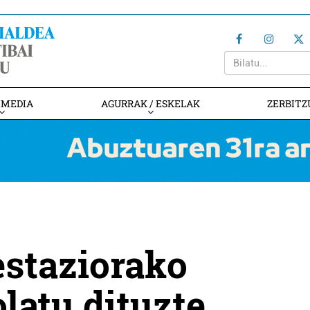
IMEDIA
AGURRAK / ESKELAK
ZERBITZ
estaziorako
latu dituzte