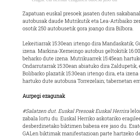
Zapatuan euskal presoek jasaten duten sakabanak
autobusak daude Mutrikutik eta Lea-Artibaiko zen
osotik 250 autobusetik gora joango dira Bilbora.
Lekeitiarrak 15:30ean irtengo dira Mandaskatik;
izena. Markina-Xemeingo autobus geltokitik 16:00
beharko dute izena. Mutrikuarrek 15:45ean hartuk
Ondarrutarrak 15:30ean abiatuko dira Zaldupetik,
Bolibarko plazatik 15:30ean irtengo dira, eta izen
hartuko dute autobusa Torrezelain; tabernetan em
Aurpegi ezagunak
#Salatzen dut. Euskal Presoak Euskal Herrira
lelo
zabala lortu du. Euskal Herriko askotariko eragile
desberdinetako biktimen babesa ere jaso du. Esa
GALen biktimak manifestazioan parte hartzeko de