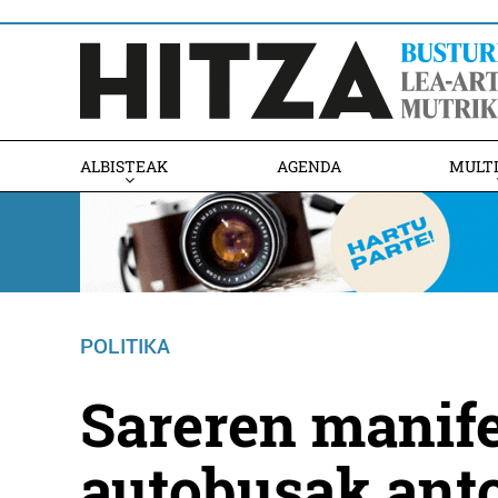
ALBISTEAK
AGENDA
MULT
POLITIKA
Sareren manif
autobusak anto