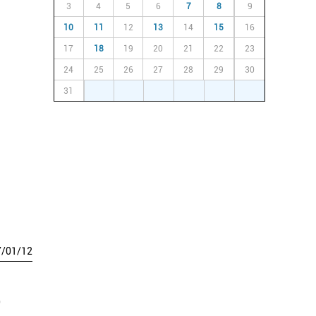
3
4
5
6
7
8
9
10
11
12
13
14
15
16
17
18
19
20
21
22
23
24
25
26
27
28
29
30
31
1
2
3
4
5
6
7
/
01
/
12
o