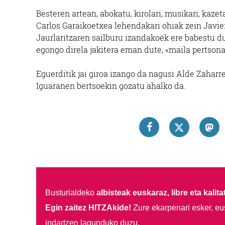
Besteren artean, abokatu, kirolari, musikari, kaz
Carlos Garaikoetxea lehendakari ohiak zein Jav
Jaurlaritzaren sailburu izandakoek ere babestu d
egongo direla jakitera eman dute, «maila pertsona
Eguerditik jai giroa izango da nagusi Alde Zaharr
Iguaranen bertsoekin gozatu ahalko da.
Busturialdeko
albisteak euskaraz, libre eta kalita
Egin zaitez HITZAkide!
Zure ekarpenari esker, eu
indartzen lagunduko duzu.