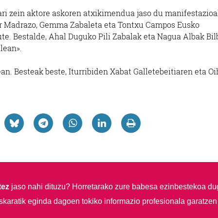
etari zein aktore askoren atxikimendua jaso du manifestazioa
ier Madrazo, Gemma Zabaleta eta Tontxu Campos Eusko
ute. Bestalde, Ahal Duguko Pili Zabalak eta Nagua Albak Bi
lean».
ean. Besteak beste, Iturribiden Xabat Galletebeitiaren eta O
tez
jaso nahi dituzu?
Horretarako zure babesa ezinbestekoa du
skaratik eginda dagoen tokiko informazio profesionala garatzen