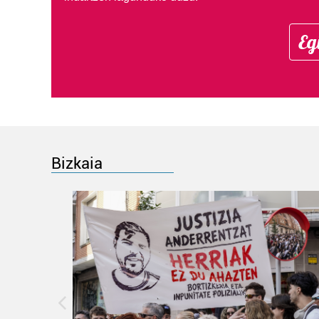
Eg
Bizkaia