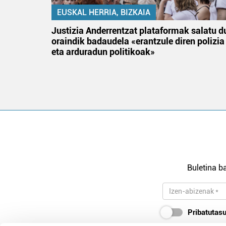
EUSKAL HERRIA, BIZKAIA
tik
Justizia Anderrentzat plataformak salatu d
 gizon
oraindik badaudela «erantzule diren polizia
eta arduradun politikoak»
Buletina ba
Pribatutasu