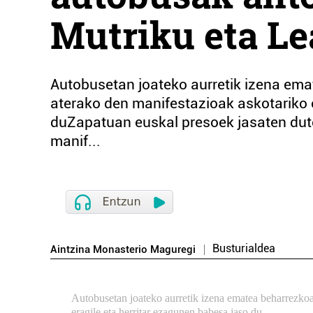
Mutriku eta Le
Autobusetan joateko aurretik izena ema
aterako den manifestazioak askotariko 
duZapatuan euskal presoek jasaten dut
manif...
Busturialdea
Aintzina Monasterio Maguregi
Autobusetan joateko aurretik izena ematea beharrezkoa
eragile eta herritar ezagunen babesa jaso du