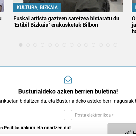
KULTURA, BIZKAIA
u
Euskal artista gazteen saretzea bistaratu du
O
‘Ertibil Bizkaia’ erakusketak Bilbon
j
h
Busturialdeko azken berrien buletina!
rikuetan bidaltzen da, eta Busturialdeko asteko berri nagusiak b
n Politika
irakurri eta onartzen dut.
H