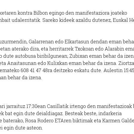
etaren kontra Bilbon egingo den manifestaziora joateko
bait udalerritatik. Sareko kideek azaldu dutenez, Euskal He
 Guzurmendin, Galarrenan edo Elkartasun dendan eman beha
etan aterako dira, eta herritarrek Txokoan edo Alarabin em
o dute autobusa biribilgunean; Zubixan eman behar da izen
 eta Anaitasunan edo Kulixkan eman behar da izena. Ziortza
a emateko 608 41 47 48ra deitzeko eskatu dute. Aulestin 15:4
an behar da izena.
ari jarraituz 17:30ean Casillatik irtengo den manifestazioak
ek bat egin dute deialdiagaz. Besteak beste, indarkeria
te baterako, Rosa Rodero ETAren biktimak eta Karmen Gald
i egin dute asteon.